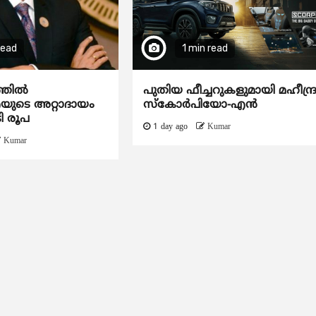
read
1 min read
ത്തിൽ
പുതിയ ഫീച്ചറുകളുമായി മഹീന്ദ്
ടെ അറ്റാദായം
സ്കോർപിയോ-എൻ
ി രൂപ
1 day ago
Kumar
Kumar