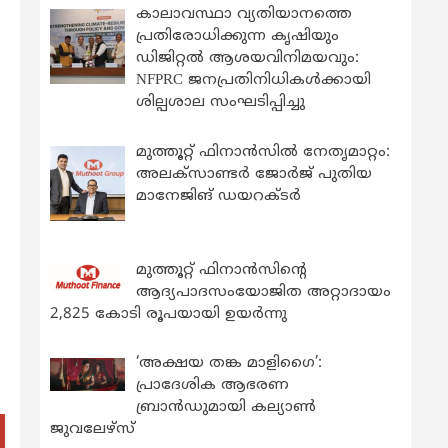
കാലാവസ്ഥാ വ്യതിയാനത്തെ
പ്രതിരോധിക്കുന്ന കൃഷിയും
ഡിജിറ്റൽ ആശയവിനിമയവും:
NFPRC ജനപ്രതിനിധികൾക്കായി
ശില്പശാല സംഘടിപ്പിച്ചു
മുത്തൂറ്റ് ഫിനാൻസിൽ നേതൃമാറ്റം:
അലക്സാണ്ടർ ജോർജ് പുതിയ
മാനേജിങ് ഡയറക്ടർ
മുത്തൂറ്റ് ഫിനാൻസിന്റെ
ആദ്യപാദസംയോജിത അറ്റാദായം
2,825 കോടി രൂപയായി ഉയർന്നു
‘അക്ഷയ തങ്ക മാളിഗൈ’:
പ്രാദേശിക ആഭരണ
ബ്രാന്‍ഡുമായി കല്യാണ്‍
ജുവലേഴ്‌സ്