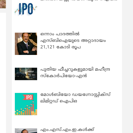
ഒന്നാം പാദത്തിൽ
എസ്ബിഐയുടെ അറ്റാദായം
21,121 കോടി രൂപ
പുതിയ ഫീച്ചറുകളുമായി മഹീന്ദ്ര
സ്കോർപിയോ-എൻ
മോൾബിയോ ഡയഗ്നോസ്റ്റിക്സ്
ലിമിറ്റഡ് ഐപിഒ
എം.എസ്.എം.ഇ.കൾക്ക്