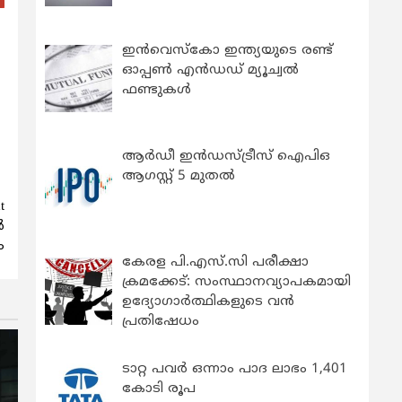
ഇന്‍വെസ്കോ ഇന്ത്യയുടെ രണ്ട്
ഓപ്പണ്‍ എന്‍ഡഡ് മ്യൂച്വല്‍
ഫണ്ടുകള്‍
ആർഡീ ഇൻഡസ്ട്രീസ് ഐപിഒ
ആഗസ്റ്റ് 5 മുതൽ
t
‍
ം
കേരള പി.എസ്.സി പരീക്ഷാ
ക്രമക്കേട്: സംസ്ഥാനവ്യാപകമായി
ഉദ്യോഗാര്‍ത്ഥികളുടെ വന്‍
പ്രതിഷേധം
ടാറ്റ പവർ ഒന്നാം പാദ ലാഭം 1,401
കോടി രൂപ