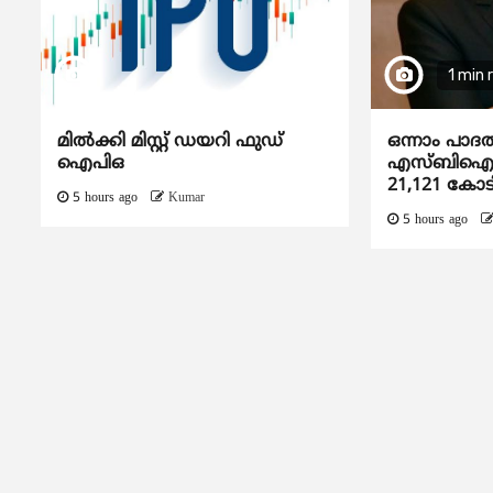
1 min 
മിൽക്കി മിസ്റ്റ് ഡയറി ഫുഡ്
ഒന്നാം പാദ
ഐപിഒ
എസ്ബിഐയു
21,121 കോട
5 hours ago
Kumar
5 hours ago