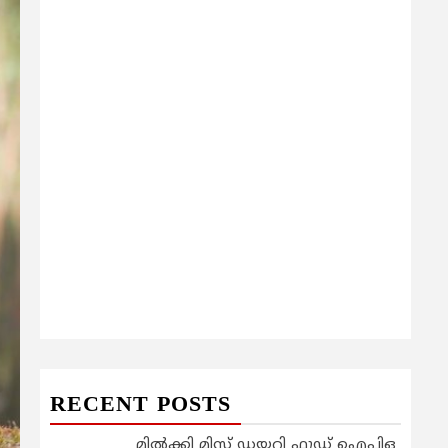
RECENT POSTS
മിൽക്കി മിസ്റ്റ് ഡയറി ഫുഡ് ഐപിഒ