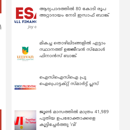
ആദ്യപാദത്തിൽ 80 കോടി രൂപ
അറ്റാദായം നേടി ഇസാഫ് ബാങ്ക്
െ
മികച്ച തൊഴിലിടങ്ങളിൽ എട്ടാം
സ്ഥാനത്ത് ഉജ്ജീവൻ സ്മോൾ
ഫിനാൻസ് ബാങ്ക്
ഐസിഐസിഐ പ്രു
ഐപ്രൊട്ടക്റ്റ് സ്മാർട്ട് പ്ലസ്
ജൂൺ മാസത്തിൽ മാത്രം 41,989
പുതിയ ഉപഭോക്താക്കളെ
കൂട്ടിച്ചേർത്തു ‘വി’