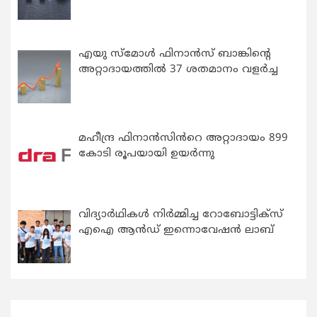
എയു സ്‌മോൾ ഫിനാൻസ് ബാങ്കിന്റെ
അറ്റാദായത്തിൽ 37 ശതമാനം വളർച്ച
മഹീന്ദ്ര ഫിനാൻസിൻറെ അറ്റാദായം 899
കോടി രൂപയായി ഉയർന്നു
വിദ്യാര്‍ഥികള്‍ നിര്‍മ്മിച്ച റോബോട്ടിക്സ്
എഐ ആന്‍ഡ് ഇന്നൊവേഷന്‍ ലാബ്