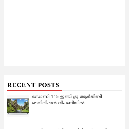
RECENT POSTS
സോണി 115 ഇഞ്ച് ട്രൂ ആർജിബി
ടെലിവിഷൻ വിപണിയിൽ