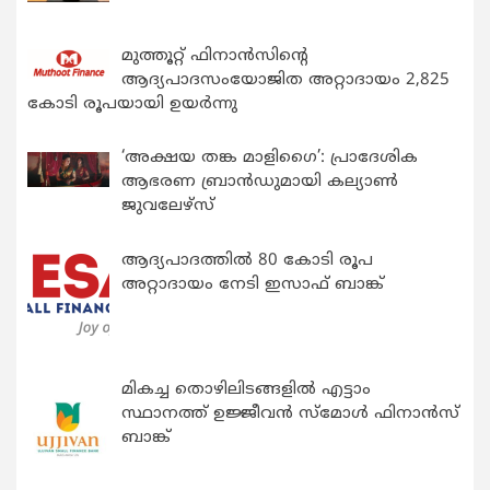
മുത്തൂറ്റ് ഫിനാൻസിന്റെ
ആദ്യപാദസംയോജിത അറ്റാദായം 2,825
കോടി രൂപയായി ഉയർന്നു
‘അക്ഷയ തങ്ക മാളിഗൈ’: പ്രാദേശിക
ആഭരണ ബ്രാന്‍ഡുമായി കല്യാണ്‍
ജുവലേഴ്‌സ്
ആദ്യപാദത്തിൽ 80 കോടി രൂപ
അറ്റാദായം നേടി ഇസാഫ് ബാങ്ക്
മികച്ച തൊഴിലിടങ്ങളിൽ എട്ടാം
സ്ഥാനത്ത് ഉജ്ജീവൻ സ്മോൾ ഫിനാൻസ്
ബാങ്ക്