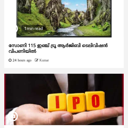
1 min read
സോണി 115 ഇഞ്ച് ട്രൂ ആർജിബി ടെലിവിഷൻ
വിപണിയിൽ
24 hours ago
Kumar