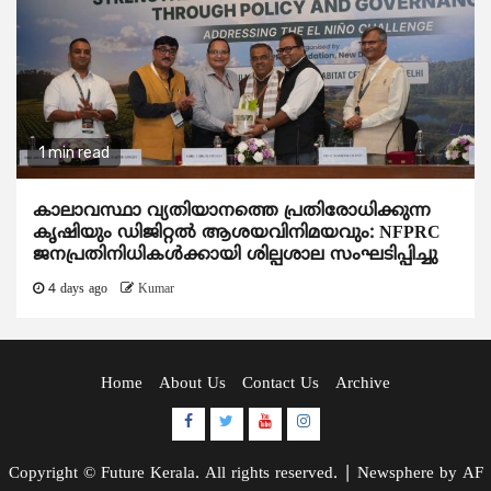
1 min read
കാലാവസ്ഥാ വ്യതിയാനത്തെ പ്രതിരോധിക്കുന്ന
കൃഷിയും ഡിജിറ്റൽ ആശയവിനിമയവും: NFPRC
ജനപ്രതിനിധികൾക്കായി ശില്പശാല സംഘടിപ്പിച്ചു
4 days ago
Kumar
Home
About Us
Contact Us
Archive
Facebook
Twitter
Youtube
Instagram
Copyright © Future Kerala. All rights reserved.
|
Newsphere
by AF