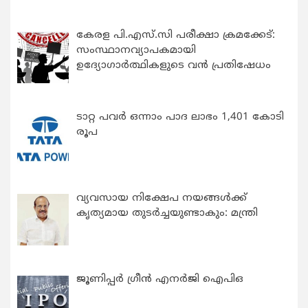
കേരള പി.എസ്.സി പരീക്ഷാ ക്രമക്കേട്:
സംസ്ഥാനവ്യാപകമായി
ഉദ്യോഗാര്‍ത്ഥികളുടെ വന്‍ പ്രതിഷേധം
ടാറ്റ പവർ ഒന്നാം പാദ ലാഭം 1,401 കോടി
രൂപ
വ്യവസായ നിക്ഷേപ നയങ്ങള്‍ക്ക്
കൃത്യമായ തുടര്‍ച്ചയുണ്ടാകും: മന്ത്രി
ജൂണിപ്പർ ഗ്രീൻ എനർജി ഐപിഒ