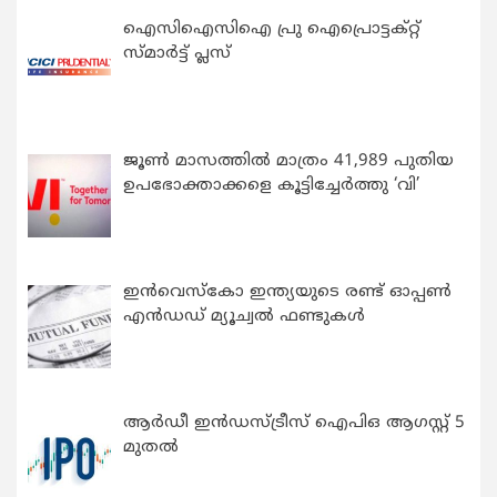
ഐസിഐസിഐ പ്രു ഐപ്രൊട്ടക്റ്റ്
സ്മാർട്ട് പ്ലസ്
ജൂൺ മാസത്തിൽ മാത്രം 41,989 പുതിയ
ഉപഭോക്താക്കളെ കൂട്ടിച്ചേർത്തു ‘വി’
ഇന്‍വെസ്കോ ഇന്ത്യയുടെ രണ്ട് ഓപ്പണ്‍
എന്‍ഡഡ് മ്യൂച്വല്‍ ഫണ്ടുകള്‍
ആർഡീ ഇൻഡസ്ട്രീസ് ഐപിഒ ആഗസ്റ്റ് 5
മുതൽ