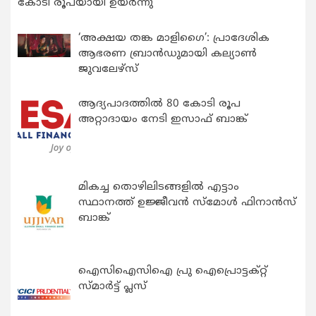
കോടി രൂപയായി ഉയർന്നു
‘അക്ഷയ തങ്ക മാളിഗൈ’: പ്രാദേശിക
ആഭരണ ബ്രാന്‍ഡുമായി കല്യാണ്‍
ജുവലേഴ്‌സ്
ആദ്യപാദത്തിൽ 80 കോടി രൂപ
അറ്റാദായം നേടി ഇസാഫ് ബാങ്ക്
മികച്ച തൊഴിലിടങ്ങളിൽ എട്ടാം
സ്ഥാനത്ത് ഉജ്ജീവൻ സ്മോൾ ഫിനാൻസ്
ബാങ്ക്
ഐസിഐസിഐ പ്രു ഐപ്രൊട്ടക്റ്റ്
സ്മാർട്ട് പ്ലസ്