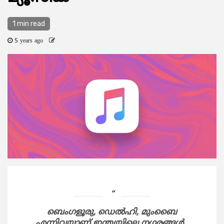
1 min read
5 years ago
ബെംഗളൂരു, ഡെല്‍ഹി, മുംബൈ
എന്നിവയാണ് ഇന്ത്യയിലെ നഗരങ്ങള്‍