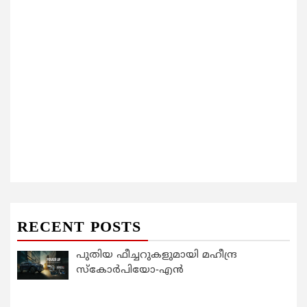
RECENT POSTS
പുതിയ ഫീച്ചറുകളുമായി മഹീന്ദ്ര
സ്കോർപിയോ-എൻ