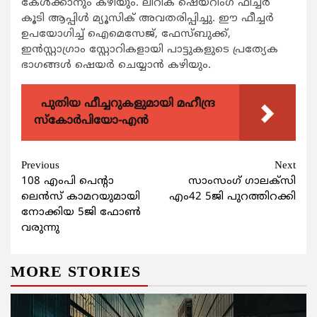
കേള്‍ക്കാനും കഴിയും. ലിറിക് ഷെയറിംഗ് ഫീച്ചര്‍
കൂടി ആപ്പിള്‍ മ്യൂസിക് അവതരിപ്പിച്ചു. ഈ ഫീച്ചര്‍
ഉപയോഗിച്ച് ഐമെസേജ്, ഫേസ്ബുക്ക്,
ഇന്‍സ്റ്റാഗ്രാം സ്റ്റോറികളായി പാട്ടുകളുടെ പ്രത്യേക
ഭാഗങ്ങള്‍ ഷെയര്‍ ചെയ്യാന്‍ കഴിയും.
പുതിയ ഫീച്ചറുകളുമായി മഹീന്ദ്ര
സ്കോർപിയോ-എൻ
Continue
Previous
Next
108 എംപി പെന്റാ
സാംസംഗ് ഗാലക്‌സി
Reading
ലെന്‍സ് കാമറയുമായി
എം42 5ജി പുറത്തിറക്കി
നോക്കിയ 5ജി ഫോണ്‍
വരുന്നു
MORE STORIES