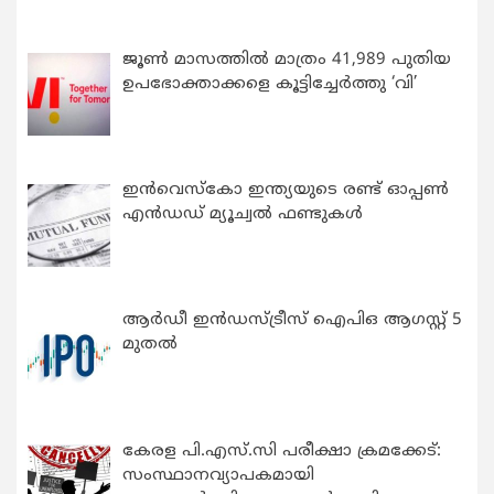
ജൂൺ മാസത്തിൽ മാത്രം 41,989 പുതിയ
ഉപഭോക്താക്കളെ കൂട്ടിച്ചേർത്തു ‘വി’
ഇന്‍വെസ്കോ ഇന്ത്യയുടെ രണ്ട് ഓപ്പണ്‍
എന്‍ഡഡ് മ്യൂച്വല്‍ ഫണ്ടുകള്‍
ആർഡീ ഇൻഡസ്ട്രീസ് ഐപിഒ ആഗസ്റ്റ് 5
മുതൽ
കേരള പി.എസ്.സി പരീക്ഷാ ക്രമക്കേട്:
സംസ്ഥാനവ്യാപകമായി