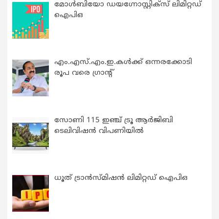
മോൾബിയോ ഡയഗ്നോസ്റ്റിക്സ് ലിമിറ്റഡ്
ഐപിഒ
എം.എസ്.എം.ഇ.കൾക്ക് ഒന്നരക്കോടി
രൂപ വരെ ഗ്രാന്റ്
സോണി 115 ഇഞ്ച് ട്രൂ ആർജിബി
ടെലിവിഷൻ വിപണിയിൽ
ധൂത് ട്രാൻസ്മിഷൻ ലിമിറ്റഡ് ഐപിഒ