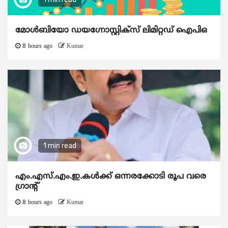
മോൾബിയോ ഡയഗ്നോസ്റ്റിക്സ് ലിമിറ്റഡ് ഐപിഒ
8 hours ago
Kumar
1 min read
എം.എസ്.എം.ഇ.കൾക്ക് ഒന്നരക്കോടി രൂപ വരെ
ഗ്രാന്റ്
8 hours ago
Kumar