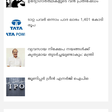
ഉദ്യോഗാര്‍ത്ഥികളുടെ വന്‍ പ്രതിഷേധം
ടാറ്റ പവർ ഒന്നാം പാദ ലാഭം 1,401 കോടി
രൂപ
വ്യവസായ നിക്ഷേപ നയങ്ങള്‍ക്ക്
കൃത്യമായ തുടര്‍ച്ചയുണ്ടാകും: മന്ത്രി
ജൂണിപ്പർ ഗ്രീൻ എനർജി ഐപിഒ