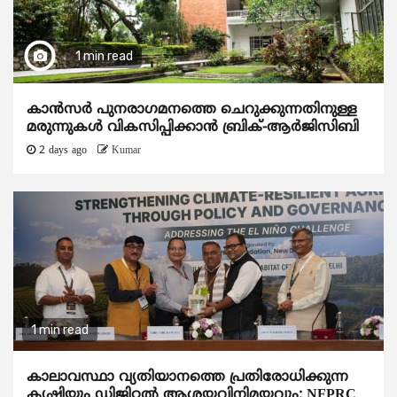
1 min read
കാന്‍സര്‍ പുനരാഗമനത്തെ ചെറുക്കുന്നതിനുള്ള
മരുന്നുകള്‍ വികസിപ്പിക്കാന്‍ ബ്രിക്-ആര്‍ജിസിബി
2 days ago
Kumar
1 min read
കാലാവസ്ഥാ വ്യതിയാനത്തെ പ്രതിരോധിക്കുന്ന
കൃഷിയും ഡിജിറ്റൽ ആശയവിനിമയവും: NFPRC