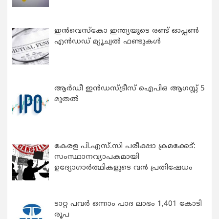
ഇന്‍വെസ്കോ ഇന്ത്യയുടെ രണ്ട് ഓപ്പണ്‍
എന്‍ഡഡ് മ്യൂച്വല്‍ ഫണ്ടുകള്‍
ആർഡീ ഇൻഡസ്ട്രീസ് ഐപിഒ ആഗസ്റ്റ് 5
മുതൽ
കേരള പി.എസ്.സി പരീക്ഷാ ക്രമക്കേട്:
സംസ്ഥാനവ്യാപകമായി
ഉദ്യോഗാര്‍ത്ഥികളുടെ വന്‍ പ്രതിഷേധം
ടാറ്റ പവർ ഒന്നാം പാദ ലാഭം 1,401 കോടി
രൂപ