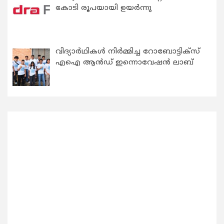
കോടി രൂപയായി ഉയർന്നു
വിദ്യാര്‍ഥികള്‍ നിര്‍മ്മിച്ച റോബോട്ടിക്സ്
എഐ ആന്‍ഡ് ഇന്നൊവേഷന്‍ ലാബ്