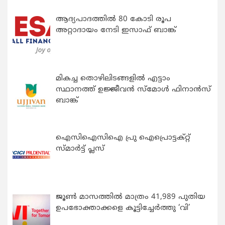
ആദ്യപാദത്തിൽ 80 കോടി രൂപ
അറ്റാദായം നേടി ഇസാഫ് ബാങ്ക്
മികച്ച തൊഴിലിടങ്ങളിൽ എട്ടാം
സ്ഥാനത്ത് ഉജ്ജീവൻ സ്മോൾ ഫിനാൻസ്
ബാങ്ക്
ഐസിഐസിഐ പ്രു ഐപ്രൊട്ടക്റ്റ്
സ്മാർട്ട് പ്ലസ്
ജൂൺ മാസത്തിൽ മാത്രം 41,989 പുതിയ
ഉപഭോക്താക്കളെ കൂട്ടിച്ചേർത്തു ‘വി’