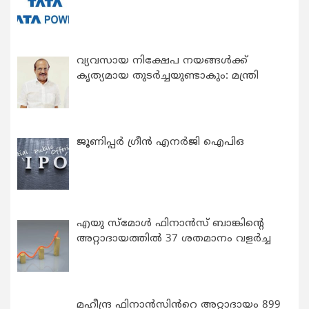
വ്യവസായ നിക്ഷേപ നയങ്ങള്‍ക്ക്
കൃത്യമായ തുടര്‍ച്ചയുണ്ടാകും: മന്ത്രി
ജൂണിപ്പർ ഗ്രീൻ എനർജി ഐപിഒ
എയു സ്‌മോൾ ഫിനാൻസ് ബാങ്കിന്റെ
അറ്റാദായത്തിൽ 37 ശതമാനം വളർച്ച
മഹീന്ദ്ര ഫിനാൻസിൻറെ അറ്റാദായം 899