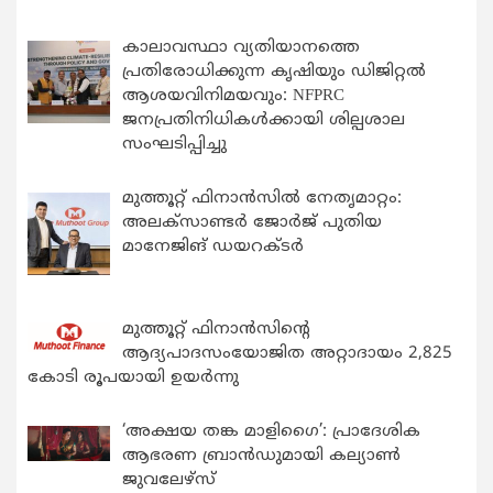
കാലാവസ്ഥാ വ്യതിയാനത്തെ
പ്രതിരോധിക്കുന്ന കൃഷിയും ഡിജിറ്റൽ
ആശയവിനിമയവും: NFPRC
ജനപ്രതിനിധികൾക്കായി ശില്പശാല
സംഘടിപ്പിച്ചു
മുത്തൂറ്റ് ഫിനാൻസിൽ നേതൃമാറ്റം:
അലക്സാണ്ടർ ജോർജ് പുതിയ
മാനേജിങ് ഡയറക്ടർ
മുത്തൂറ്റ് ഫിനാൻസിന്റെ
ആദ്യപാദസംയോജിത അറ്റാദായം 2,825
കോടി രൂപയായി ഉയർന്നു
‘അക്ഷയ തങ്ക മാളിഗൈ’: പ്രാദേശിക
ആഭരണ ബ്രാന്‍ഡുമായി കല്യാണ്‍
ജുവലേഴ്‌സ്