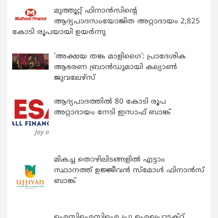
മുത്തൂറ്റ് ഫിനാൻസിന്റെ
ആദ്യപാദസംയോജിത അറ്റാദായം 2,825
കോടി രൂപയായി ഉയർന്നു
‘അക്ഷയ തങ്ക മാളിഗൈ’: പ്രാദേശിക
ആഭരണ ബ്രാന്‍ഡുമായി കല്യാണ്‍
ജുവലേഴ്‌സ്
ആദ്യപാദത്തിൽ 80 കോടി രൂപ
അറ്റാദായം നേടി ഇസാഫ് ബാങ്ക്
മികച്ച തൊഴിലിടങ്ങളിൽ എട്ടാം
സ്ഥാനത്ത് ഉജ്ജീവൻ സ്മോൾ ഫിനാൻസ്
ബാങ്ക്
ഐസിഐസിഐ പ്രു ഐപ്രൊട്ടക്റ്റ്