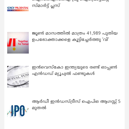
സ്മാർട്ട് പ്ലസ്
ജൂൺ മാസത്തിൽ മാത്രം 41,989 പുതിയ
ഉപഭോക്താക്കളെ കൂട്ടിച്ചേർത്തു ‘വി’
ഇന്‍വെസ്കോ ഇന്ത്യയുടെ രണ്ട് ഓപ്പണ്‍
എന്‍ഡഡ് മ്യൂച്വല്‍ ഫണ്ടുകള്‍
ആർഡീ ഇൻഡസ്ട്രീസ് ഐപിഒ ആഗസ്റ്റ് 5
മുതൽ