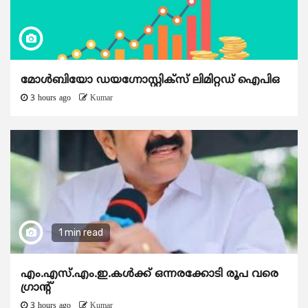
മോൾബിയോ ഡയഗ്നോസ്റ്റിക്സ് ലിമിറ്റഡ് ഐപിഒ
3 hours ago
Kumar
1 min read
എം.എസ്.എം.ഇ.കൾക്ക് ഒന്നരക്കോടി രൂപ വരെ
ഗ്രാന്റ്
3 hours ago
Kumar