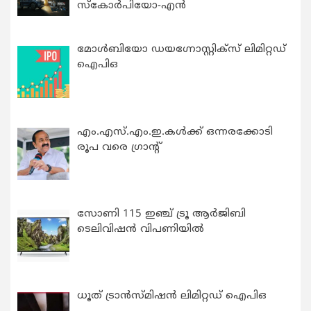
സ്കോർപിയോ-എൻ
മോൾബിയോ ഡയഗ്നോസ്റ്റിക്സ് ലിമിറ്റഡ്
ഐപിഒ
എം.എസ്.എം.ഇ.കൾക്ക് ഒന്നരക്കോടി
രൂപ വരെ ഗ്രാന്റ്
സോണി 115 ഇഞ്ച് ട്രൂ ആർജിബി
ടെലിവിഷൻ വിപണിയിൽ
ധൂത് ട്രാൻസ്മിഷൻ ലിമിറ്റഡ് ഐപിഒ