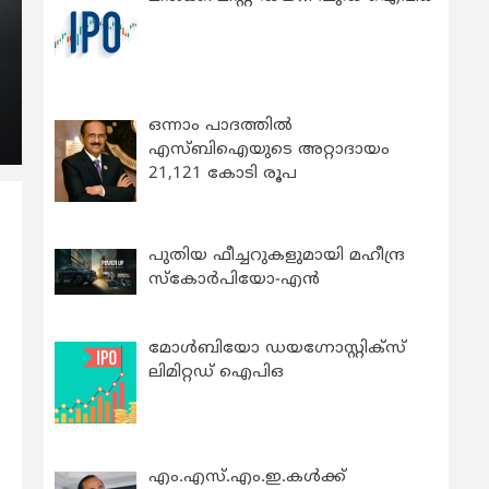
ഒന്നാം പാദത്തിൽ
എസ്ബിഐയുടെ അറ്റാദായം
21,121 കോടി രൂപ
പുതിയ ഫീച്ചറുകളുമായി മഹീന്ദ്ര
സ്കോർപിയോ-എൻ
മോൾബിയോ ഡയഗ്നോസ്റ്റിക്സ്
ലിമിറ്റഡ് ഐപിഒ
എം.എസ്.എം.ഇ.കൾക്ക്