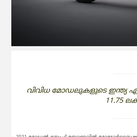
വിവിധ മോഡലുകളുടെ ഇന്ത്യ എക
11.75 ല