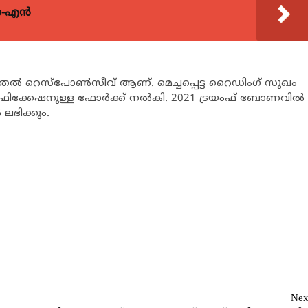
യോ-എൻ
കൂടുതല്‍ റെസ്‌പോണ്‍സീവ് ആണ്. മെച്ചപ്പെട്ട റൈഡിംഗ് സുഖം
ഫിക്കേഷനുള്ള ഫോര്‍ക്ക് നല്‍കി. 2021 ട്രയംഫ് ബോണവില്‍
 ലഭിക്കും.
Nex