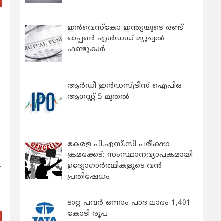
ഇന്‍വെസ്കോ ഇന്ത്യയുടെ രണ്ട്
ഓപ്പണ്‍ എന്‍ഡഡ് മ്യൂച്വല്‍
ഫണ്ടുകള്‍
ആർഡീ ഇൻഡസ്ട്രീസ് ഐപിഒ
ആഗസ്റ്റ് 5 മുതൽ
കേരള പി.എസ്.സി പരീക്ഷാ
.
ക്രമക്കേട്: സംസ്ഥാനവ്യാപകമായി
.
ഉദ്യോഗാര്‍ത്ഥികളുടെ വന്‍
പ്രതിഷേധം
ടാറ്റ പവർ ഒന്നാം പാദ ലാഭം 1,401
കോടി രൂപ