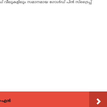
 വീലുകളിലും സമാനമായ ഗോള്‍ഡ് പിന്‍ സ്ട്രൈപ്പ്
യോ-എൻ