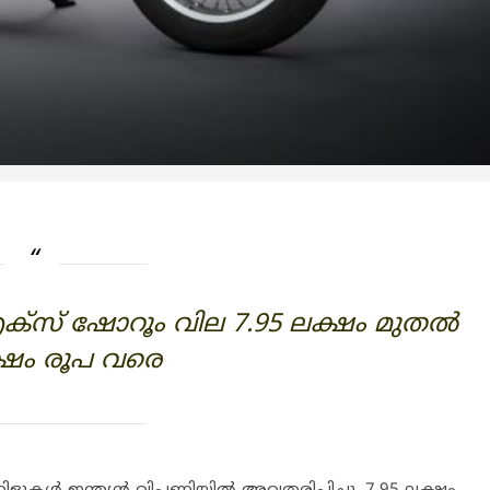
്സ് ഷോറൂം വില 7.95 ലക്ഷം മുതല്‍
ക്ഷം രൂപ വരെ