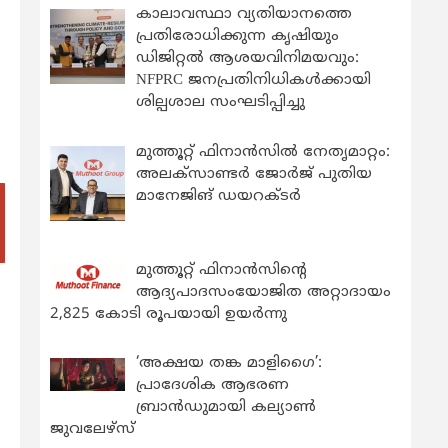
കാലാവസ്ഥാ വ്യതിയാനത്തെ
പ്രതിരോധിക്കുന്ന കൃഷിയും
ഡിജിറ്റൽ ആശയവിനിമയവും:
NFPRC ജനപ്രതിനിധികൾക്കായി
ശില്പശാല സംഘടിപ്പിച്ചു
മുത്തൂറ്റ് ഫിനാൻസിൽ നേതൃമാറ്റം:
അലക്സാണ്ടർ ജോർജ് പുതിയ
മാനേജിങ് ഡയറക്ടർ
മുത്തൂറ്റ് ഫിനാൻസിന്റെ
ആദ്യപാദസംയോജിത അറ്റാദായം
2,825 കോടി രൂപയായി ഉയർന്നു
‘അക്ഷയ തങ്ക മാളിഗൈ’:
പ്രാദേശിക ആഭരണ
ബ്രാന്‍ഡുമായി കല്യാണ്‍
ജുവലേഴ്‌സ്