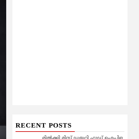
RECENT POSTS
മിൽക്കി മിസ്റ്റ് ഡയറി ഫുഡ് ഐപിഒ