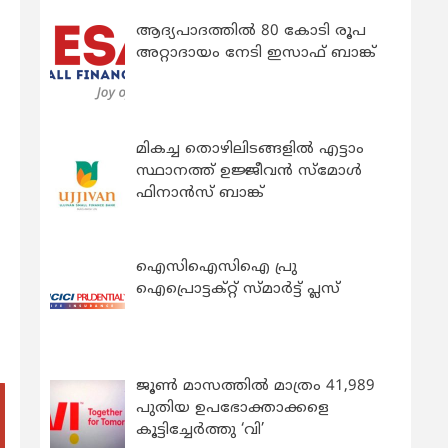
ആദ്യപാദത്തിൽ 80 കോടി രൂപ
അറ്റാദായം നേടി ഇസാഫ് ബാങ്ക്
മികച്ച തൊഴിലിടങ്ങളിൽ എട്ടാം
സ്ഥാനത്ത് ഉജ്ജീവൻ സ്മോൾ
ഫിനാൻസ് ബാങ്ക്
ഐസിഐസിഐ പ്രു
ഐപ്രൊട്ടക്റ്റ് സ്മാർട്ട് പ്ലസ്
ജൂൺ മാസത്തിൽ മാത്രം 41,989
പുതിയ ഉപഭോക്താക്കളെ
കൂട്ടിച്ചേർത്തു ‘വി’