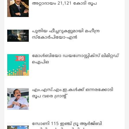
അറ്റാദായം 21,121 കോടി രൂപ
പുതിയ ഫീച്ചറുകളുമായി മഹീന്ദ്ര
സ്കോർപിയോ-എൻ
മോൾബിയോ ഡയഗ്നോസ്റ്റിക്സ് ലിമിറ്റഡ്
ഐപിഒ
എം.എസ്.എം.ഇ.കൾക്ക് ഒന്നരക്കോടി
രൂപ വരെ ഗ്രാന്റ്
സോണി 115 ഇഞ്ച് ട്രൂ ആർജിബി