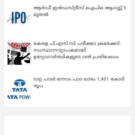
ആർഡീ ഇൻഡസ്ട്രീസ് ഐപിഒ ആഗസ്റ്റ് 5
മുതൽ
കേരള പി.എസ്.സി പരീക്ഷാ ക്രമക്കേട്:
സംസ്ഥാനവ്യാപകമായി
ഉദ്യോഗാര്‍ത്ഥികളുടെ വന്‍ പ്രതിഷേധം
ടാറ്റ പവർ ഒന്നാം പാദ ലാഭം 1,401 കോടി
രൂപ