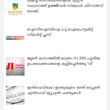
മികച്ച തൊഴിലിടങ്ങളിൽ എട്ടാം
സ്ഥാനത്ത് ഉജ്ജീവൻ സ്മോൾ ഫിനാൻസ്
ബാങ്ക്
ഐസിഐസിഐ പ്രു ഐപ്രൊട്ടക്റ്റ്
സ്മാർട്ട് പ്ലസ്
ജൂൺ മാസത്തിൽ മാത്രം 41,989 പുതിയ
ഉപഭോക്താക്കളെ കൂട്ടിച്ചേർത്തു ‘വി’
ഇന്‍വെസ്കോ ഇന്ത്യയുടെ രണ്ട് ഓപ്പണ്‍
എന്‍ഡഡ് മ്യൂച്വല്‍ ഫണ്ടുകള്‍