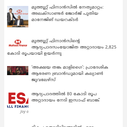
മുത്തൂറ്റ് ഫിനാൻസിൽ നേതൃമാറ്റം:
അലക്സാണ്ടർ ജോർജ് പുതിയ
മാനേജിങ് ഡയറക്ടർ
മുത്തൂറ്റ് ഫിനാൻസിന്റെ
ആദ്യപാദസംയോജിത അറ്റാദായം 2,825
കോടി രൂപയായി ഉയർന്നു
‘അക്ഷയ തങ്ക മാളിഗൈ’: പ്രാദേശിക
ആഭരണ ബ്രാന്‍ഡുമായി കല്യാണ്‍
ജുവലേഴ്‌സ്
ആദ്യപാദത്തിൽ 80 കോടി രൂപ
അറ്റാദായം നേടി ഇസാഫ് ബാങ്ക്