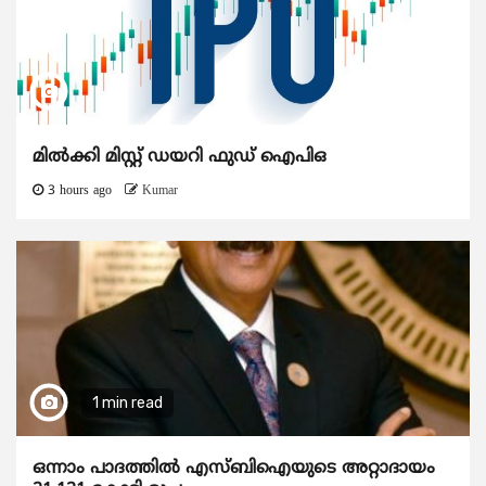
മിൽക്കി മിസ്റ്റ് ഡയറി ഫുഡ് ഐപിഒ
3 hours ago
Kumar
1 min read
ഒന്നാം പാദത്തിൽ എസ്ബിഐയുടെ അറ്റാദായം