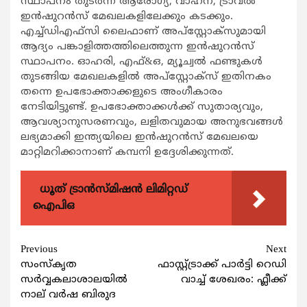
സ്ഥാപനം തുടര്‍ന്ന് ആരോഗ്യ, വാഹന, ട്രാവല്‍
ഇന്‍ഷുറന്‍സ് മേഖലകളിലേക്കും കടക്കും.
എച്ച്ഡിഎഫ്സി ലൈഫാണ് അപ്സ്റ്റോക്സുമായി
ആദ്യം പങ്കാളിത്തത്തിലെത്തുന്ന ഇന്‍ഷുറന്‍സ്
സ്ഥാപനം. ഓഹരി, എഫ്&ഒ, മ്യൂച്വല്‍ ഫണ്ടുകള്‍
തുടങ്ങിയ മേഖലകളില്‍ അപ്സ്റ്റോക്സ് ഇതിനകം
തന്നെ ഉപഭോക്താക്കളുടെ അംഗീകാരം
നേടിയിട്ടുണ്ട്. ഉപഭോക്താക്കള്‍ക്ക് സുതാര്യവും,
ആവശ്യാനുസരണവും, ലളിതവുമായ അനുഭവങ്ങള്‍
ലഭ്യമാക്കി ഇന്ത്യയിലെ ഇന്‍ഷുറന്‍സ് മേഖലയെ
മാറ്റിമറിക്കാനാണ് കമ്പനി ഉദ്ദേശിക്കുന്നത്.
ധൂത് ട്രാൻസ്മിഷൻ ലിമിറ്റഡ്
ഐപിഒ
Continue
Previous
Next
സംസ്കൃത
ഫാസ്റ്റ്ട്രാക്ക് പാര്‍ട്ടി റെഡി
Reading
സര്‍വ്വകലാശാലയില്‍
വാച്ച് ശേഖരം: ഫ്ലീക്ക്
നാല് വര്‍ഷ ബിരുദ