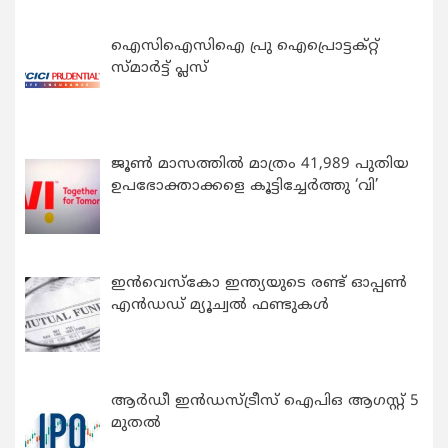
ഐസിഐസിഐ പ്രു ഐപ്രൊട്ടക്റ്റ്
സ്മാർട്ട് പ്ലസ്
ജൂൺ മാസത്തിൽ മാത്രം 41,989 പുതിയ
ഉപഭോക്താക്കളെ കൂട്ടിച്ചേർത്തു ‘വി’
ഇന്‍വെസ്കോ ഇന്ത്യയുടെ രണ്ട് ഓപ്പണ്‍
എന്‍ഡഡ് മ്യൂച്വല്‍ ഫണ്ടുകള്‍
ആർഡീ ഇൻഡസ്ട്രീസ് ഐപിഒ ആഗസ്റ്റ് 5
മുതൽ