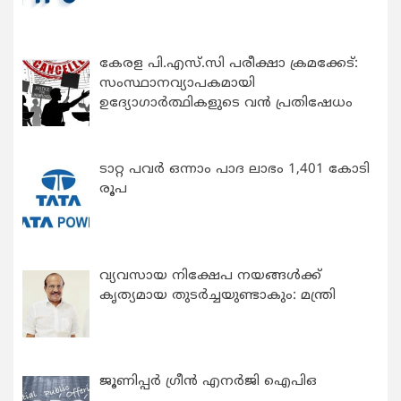
കേരള പി.എസ്.സി പരീക്ഷാ ക്രമക്കേട്:
സംസ്ഥാനവ്യാപകമായി
ഉദ്യോഗാര്‍ത്ഥികളുടെ വന്‍ പ്രതിഷേധം
ടാറ്റ പവർ ഒന്നാം പാദ ലാഭം 1,401 കോടി
രൂപ
വ്യവസായ നിക്ഷേപ നയങ്ങള്‍ക്ക്
കൃത്യമായ തുടര്‍ച്ചയുണ്ടാകും: മന്ത്രി
ജൂണിപ്പർ ഗ്രീൻ എനർജി ഐപിഒ