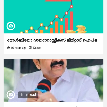
മോൾബിയോ ഡയഗ്നോസ്റ്റിക്സ് ലിമിറ്റഡ് ഐപിഒ
16 hours ago
Kumar
1 min read