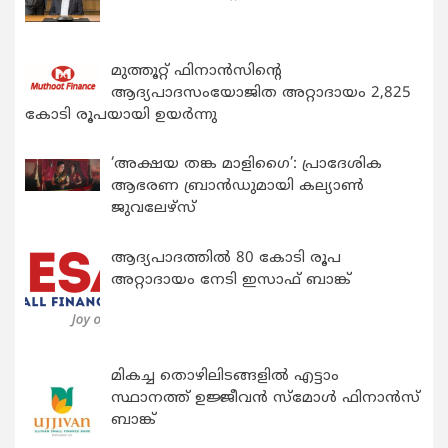
മുത്തൂറ്റ് ഫിനാൻസിന്റെ
ആദ്യപാദസംയോജിത അറ്റാദായം 2,825
കോടി രൂപയായി ഉയർന്നു
‘അക്ഷയ തങ്ക മാളിഗൈ’: പ്രാദേശിക
ആഭരണ ബ്രാന്‍ഡുമായി കല്യാണ്‍
ജുവലേഴ്‌സ്
ആദ്യപാദത്തിൽ 80 കോടി രൂപ
അറ്റാദായം നേടി ഇസാഫ് ബാങ്ക്
മികച്ച തൊഴിലിടങ്ങളിൽ എട്ടാം
സ്ഥാനത്ത് ഉജ്ജീവൻ സ്മോൾ ഫിനാൻസ്
ബാങ്ക്