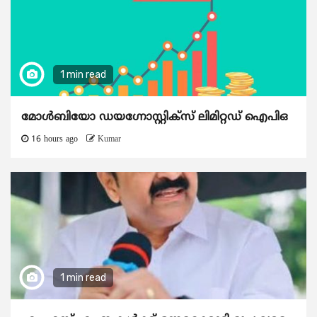
1 min read
മോൾബിയോ ഡയഗ്നോസ്റ്റിക്സ് ലിമിറ്റഡ് ഐപിഒ
16 hours ago
Kumar
1 min read