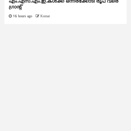
എം.എസ്.എം.ഇ.കൾക്ക് ഒന്നരക്കോടി രൂപ വരെ
ഗ്രാന്റ്
16 hours ago
Kumar