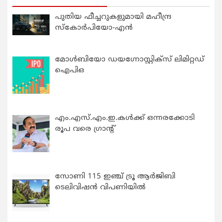
പുതിയ ഫീച്ചറുകളുമായി മഹീന്ദ്ര
സ്കോർപിയോ-എൻ
മോൾബിയോ ഡയഗ്നോസ്റ്റിക്സ് ലിമിറ്റഡ്
ഐപിഒ
എം.എസ്.എം.ഇ.കൾക്ക് ഒന്നരക്കോടി
രൂപ വരെ ഗ്രാന്റ്
സോണി 115 ഇഞ്ച് ട്രൂ ആർജിബി
ടെലിവിഷൻ വിപണിയിൽ