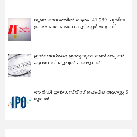
ജൂൺ മാസത്തിൽ മാത്രം 41,989 പുതിയ
ഉപഭോക്താക്കളെ കൂട്ടിച്ചേർത്തു ‘വി’
ഇന്‍വെസ്കോ ഇന്ത്യയുടെ രണ്ട് ഓപ്പണ്‍
എന്‍ഡഡ് മ്യൂച്വല്‍ ഫണ്ടുകള്‍
ആർഡീ ഇൻഡസ്ട്രീസ് ഐപിഒ ആഗസ്റ്റ് 5
മുതൽ