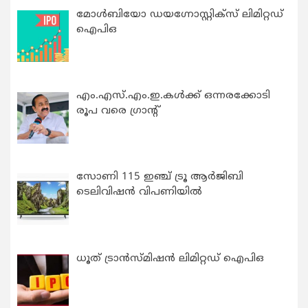
മോൾബിയോ ഡയഗ്നോസ്റ്റിക്സ് ലിമിറ്റഡ്
ഐപിഒ
എം.എസ്.എം.ഇ.കൾക്ക് ഒന്നരക്കോടി
രൂപ വരെ ഗ്രാന്റ്
സോണി 115 ഇഞ്ച് ട്രൂ ആർജിബി
ടെലിവിഷൻ വിപണിയിൽ
ധൂത് ട്രാൻസ്മിഷൻ ലിമിറ്റഡ് ഐപിഒ