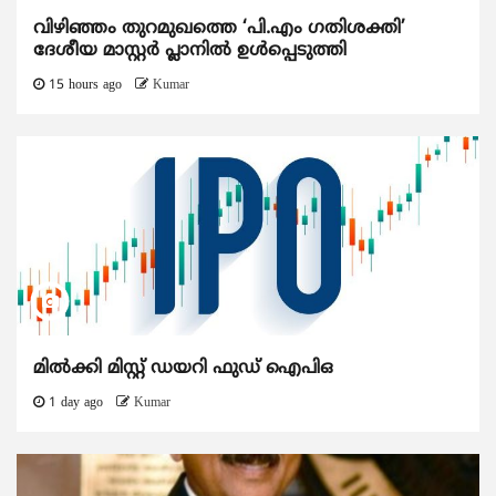
വിഴിഞ്ഞം തുറമുഖത്തെ ‘പി.എം ഗതിശക്തി’
ദേശീയ മാസ്റ്റർ പ്ലാനിൽ ഉൾപ്പെടുത്തി
15 hours ago
Kumar
മിൽക്കി മിസ്റ്റ് ഡയറി ഫുഡ് ഐപിഒ
1 day ago
Kumar