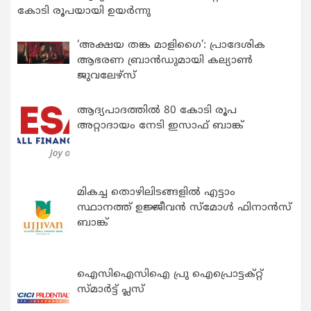
കോടി രൂപയായി ഉയർന്നു
‘അക്ഷയ തങ്ക മാളിഗൈ’: പ്രാദേശിക
ആഭരണ ബ്രാന്‍ഡുമായി കല്യാണ്‍
ജുവലേഴ്‌സ്
ആദ്യപാദത്തിൽ 80 കോടി രൂപ
അറ്റാദായം നേടി ഇസാഫ് ബാങ്ക്
മികച്ച തൊഴിലിടങ്ങളിൽ എട്ടാം
സ്ഥാനത്ത് ഉജ്ജീവൻ സ്മോൾ ഫിനാൻസ്
ബാങ്ക്
ഐസിഐസിഐ പ്രു ഐപ്രൊട്ടക്റ്റ്
സ്മാർട്ട് പ്ലസ്