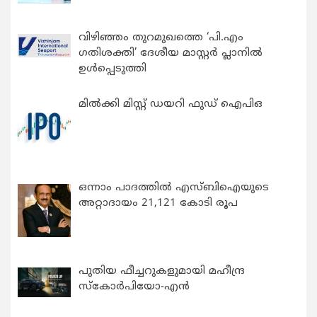
വിഴിഞ്ഞം തുറമുഖത്തെ ‘പി.എം
ഗതിശക്തി’ ദേശീയ മാസ്റ്റർ പ്ലാനിൽ
ഉൾപ്പെടുത്തി
മിൽക്കി മിസ്റ്റ് ഡയറി ഫുഡ് ഐപിഒ
ഒന്നാം പാദത്തിൽ എസ്ബിഐയുടെ
അറ്റാദായം 21,121 കോടി രൂപ
പുതിയ ഫീച്ചറുകളുമായി മഹീന്ദ്ര
സ്കോർപിയോ-എൻ