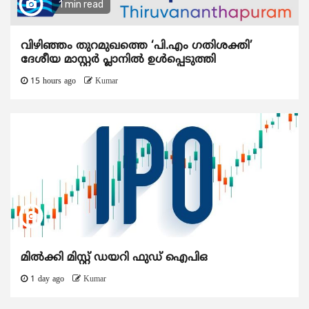
1 min read
വിഴിഞ്ഞം തുറമുഖത്തെ ‘പി.എം ഗതിശക്തി’
ദേശീയ മാസ്റ്റർ പ്ലാനിൽ ഉൾപ്പെടുത്തി
15 hours ago
Kumar
മിൽക്കി മിസ്റ്റ് ഡയറി ഫുഡ് ഐപിഒ
1 day ago
Kumar