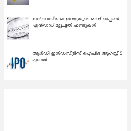
ഇന്‍വെസ്കോ ഇന്ത്യയുടെ രണ്ട് ഓപ്പണ്‍
എന്‍ഡഡ് മ്യൂച്വല്‍ ഫണ്ടുകള്‍
ആർഡീ ഇൻഡസ്ട്രീസ് ഐപിഒ ആഗസ്റ്റ് 5
മുതൽ