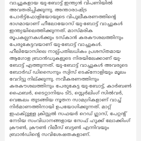
വാച്ചുകളായ യു-ബോട്ട് ഇന്ത്യന്‍ വിപണിയില്‍
അവതരിപ്പിക്കുന്നു. അന്താരാഷ്ട്ര
പോർട്ട്ഫോളിയോയുടെ വിപുലീകരണത്തിന്‍റെ
ഭാഗമായാണ് ഹീലോയോസ് യു-ബോട്ട് വാച്ചുകള്‍
ഇന്ത്യയിലെത്തിക്കുന്നത്. മാസ്‌മരിക
രൂപകല്പനകള്‍ക്കും ടസ്‌കാന്‍ കരകൗശലത്തിനും
പേരുകേട്ടവയാണ് യു-ബോട്ട് വാച്ചുകള്‍.
ഹീലിയോസിലെ നാല്പ്പതിലധികം പ്രശസ്തമായ
ആഗോള ബ്രാൻഡുകളുടെ നിരയിലേക്കാണ് യു-
ബോട്ട് എത്തുന്നത്. യു-ബോട്ട് വാച്ചുകള്‍ അവരുടെ
ബോർഡ് ഡിസൈനും സ്വിസ് ടെക്നോളിയും മൂലം
വേറിട്ടു നില്ക്കുന്നു. നവീകരണത്തിനും
കരകൗശലത്തിനും പേരുകേട്ട യു-ബോട്ട്, കാർബണ്‍
ഫൈബര്‍, ടൈറ്റാനിയം ടി5, സ്റ്റെർലിംഗ് സിൽവർ,
വെങ്കലം തുടങ്ങിയ നൂതന സാമഗ്രികളാണ് വാച്ച്
നിർമാണത്തിനായി ഉപയോഗിക്കുന്നത്. മാറ്റ്
ഇഫക്റ്റുള്ള ക്രിസ്റ്റല്‍ സഫയര്‍ റെഡ് ഗ്ലാസ്, പേറ്റന്‍റ്
നേടിയ സംവിധാനങ്ങളായ സേഫ് ഹുക്ക് ലോക്കിംഗ്
ക്രൗണ്‍, ക്രൗണ്‍ റിലീസ് ബട്ടണ്‍ എന്നിവയും
ബ്രാൻഡിന്‍റെ സവിശേഷതകളാണ്.