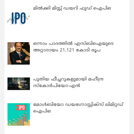
മിൽക്കി മിസ്റ്റ് ഡയറി ഫുഡ് ഐപിഒ
ഒന്നാം പാദത്തിൽ എസ്ബിഐയുടെ
അറ്റാദായം 21,121 കോടി രൂപ
പുതിയ ഫീച്ചറുകളുമായി മഹീന്ദ്ര
സ്കോർപിയോ-എൻ
മോൾബിയോ ഡയഗ്നോസ്റ്റിക്സ് ലിമിറ്റഡ്
ഐപിഒ