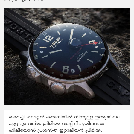
2 years ago
Kumar
കൊച്ചി: ടൈറ്റന്‍ കമ്പനിയിൽ നിന്നുള്ള ഇന്ത്യയിലെ
ഏറ്റവും വലിയ പ്രീമിയം വാച്ച് റീട്ടെയിലറായ
ഹീലിയോസ് പ്രശസ്‌ത ഇറ്റാലിയന്‍ പ്രീമിയം