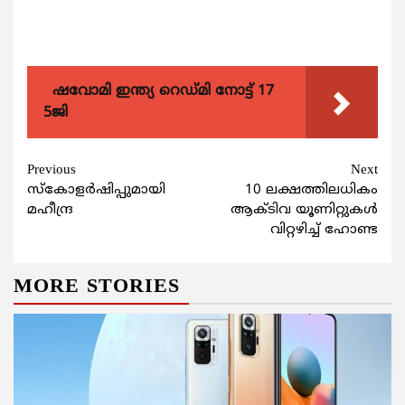
ഷവോമി ഇന്ത്യ റെഡ്മി നോട്ട് 17
5ജി
Continue
Previous
Next
സ്‌കോളര്‍ഷിപ്പുമായി
10 ലക്ഷത്തിലധികം
Reading
മഹീന്ദ്ര
ആക്ടിവ യൂണിറ്റുകള്‍
വിറ്റഴിച്ച് ഹോണ്ട
MORE STORIES