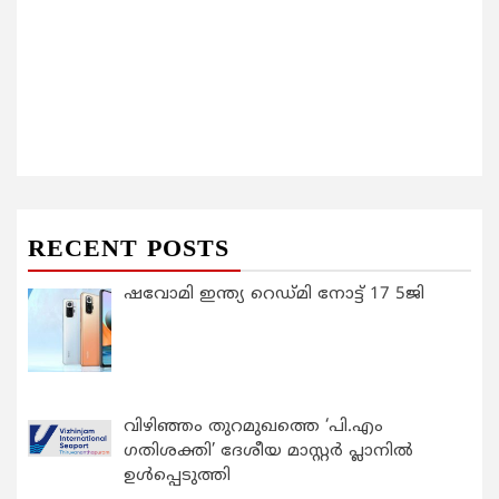
RECENT POSTS
ഷവോമി ഇന്ത്യ റെഡ്മി നോട്ട് 17 5ജി
വിഴിഞ്ഞം തുറമുഖത്തെ ‘പി.എം
ഗതിശക്തി’ ദേശീയ മാസ്റ്റർ പ്ലാനിൽ
ഉൾപ്പെടുത്തി