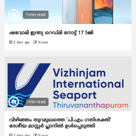
1 min read
ഷവോമി ഇന്ത്യ റെഡ്മി നോട്ട് 17 5ജി
2 days ago
Kumar
1 min read
വിഴിഞ്ഞം തുറമുഖത്തെ ‘പി.എം ഗതിശക്തി’
ദേശീയ മാസ്റ്റർ പ്ലാനിൽ ഉൾപ്പെടുത്തി
2 days ago
Kumar