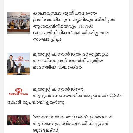
കാലാവസ്ഥാ വ്യതിയാനത്തെ
പ്രതിരോധിക്കുന്ന കൃഷിയും ഡിജിറ്റൽ
ആശയവിനിമയവും: NFPRC
ജനപ്രതിനിധികൾക്കായി ശില്പശാല
സംഘടിപ്പിച്ചു
മുത്തൂറ്റ് ഫിനാൻസിൽ നേതൃമാറ്റം:
അലക്സാണ്ടർ ജോർജ് പുതിയ
മാനേജിങ് ഡയറക്ടർ
മുത്തൂറ്റ് ഫിനാൻസിന്റെ
ആദ്യപാദസംയോജിത അറ്റാദായം 2,825
കോടി രൂപയായി ഉയർന്നു
‘അക്ഷയ തങ്ക മാളിഗൈ’: പ്രാദേശിക
ആഭരണ ബ്രാന്‍ഡുമായി കല്യാണ്‍
ജുവലേഴ്‌സ്