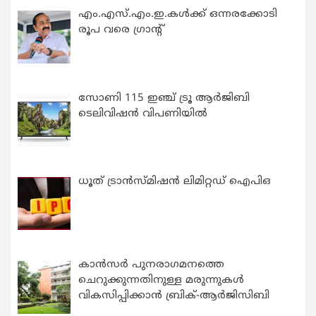
എം.എസ്.എം.ഇ.കൾക്ക് ഒന്നരക്കോടി
രൂപ വരെ ഗ്രാന്റ്
സോണി 115 ഇഞ്ച് ട്രൂ ആർജിബി
ടെലിവിഷൻ വിപണിയിൽ
ധൂത് ട്രാൻസ്മിഷൻ ലിമിറ്റഡ് ഐപിഒ
കാന്‍സര്‍ പുനരാഗമനത്തെ
ചെറുക്കുന്നതിനുള്ള മരുന്നുകള്‍
വികസിപ്പിക്കാന്‍ ബ്രിക്-ആര്‍ജിസിബി