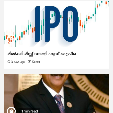
മിൽക്കി മിസ്റ്റ് ഡയറി ഫുഡ് ഐപിഒ
3 days ago
Kumar
1 min read