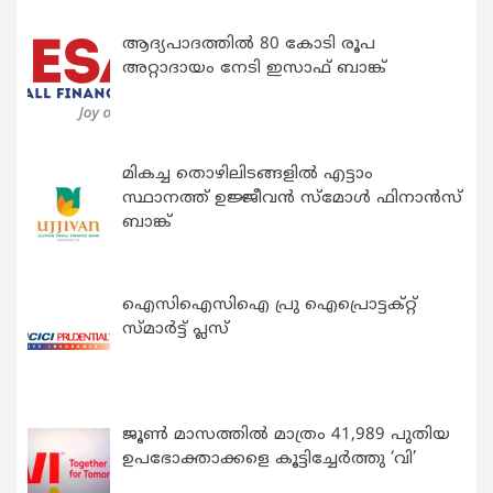
ആദ്യപാദത്തിൽ 80 കോടി രൂപ
അറ്റാദായം നേടി ഇസാഫ് ബാങ്ക്
മികച്ച തൊഴിലിടങ്ങളിൽ എട്ടാം
സ്ഥാനത്ത് ഉജ്ജീവൻ സ്മോൾ ഫിനാൻസ്
ബാങ്ക്
ഐസിഐസിഐ പ്രു ഐപ്രൊട്ടക്റ്റ്
സ്മാർട്ട് പ്ലസ്
ജൂൺ മാസത്തിൽ മാത്രം 41,989 പുതിയ
ഉപഭോക്താക്കളെ കൂട്ടിച്ചേർത്തു ‘വി’