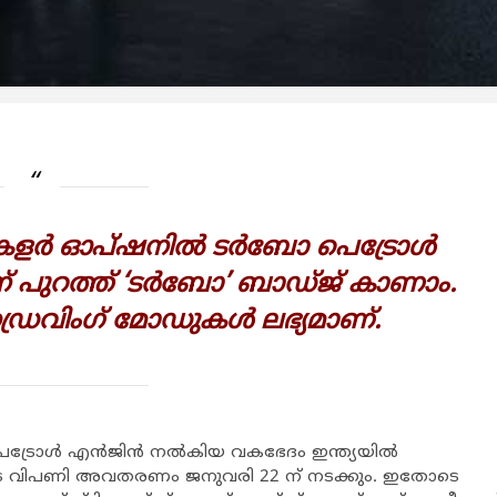
യ കളർ ഓപ്ഷനിൽ ടർബോ പെട്രോൾ
ിഡിന് പുറത്ത് ‘ടർബോ’ ബാഡ്ജ് കാണാം.
ീ ഡ്രൈവിംഗ് മോഡുകൾ ലഭ്യമാണ്.
ബോ പെട്രോൾ എൻജിൻ നൽകിയ വകഭേദം ഇന്ത്യയിൽ
ിപണി അവതരണം ജനുവരി 22 ന് നടക്കും. ഇതോടെ