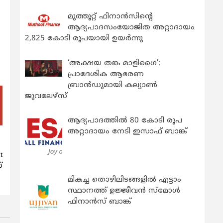
മുത്തൂറ്റ് ഫിനാൻസിന്റെ
ആദ്യപാദസംയോജിത അറ്റാദായം
2,825 കോടി രൂപയായി ഉയർന്നു
‘അക്ഷയ തങ്ക മാളിഗൈ’:
പ്രാദേശിക ആഭരണ
ബ്രാന്‍ഡുമായി കല്യാണ്‍
ജുവലേഴ്‌സ്
ആദ്യപാദത്തിൽ 80 കോടി രൂപ
അറ്റാദായം നേടി ഇസാഫ് ബാങ്ക്
t
്
മികച്ച തൊഴിലിടങ്ങളിൽ എട്ടാം
സ്ഥാനത്ത് ഉജ്ജീവൻ സ്മോൾ
ഫിനാൻസ് ബാങ്ക്