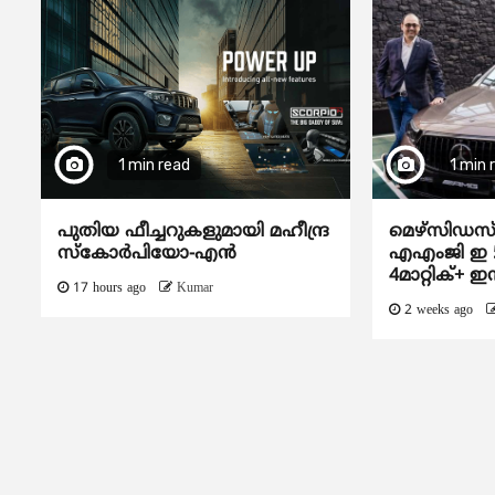
1 min read
1 min 
പുതിയ ഫീച്ചറുകളുമായി മഹീന്ദ്ര
മെഴ്‌സിഡ
സ്കോർപിയോ-എൻ
എഎംജി ഇ 
4മാറ്റിക്+ ഇ
17 hours ago
Kumar
2 weeks ago