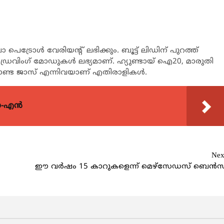
്രോൾ വേരിയൻ്റ് ലഭിക്കും. ബൂട്ട് ലിഡിന് പുറത്ത്
ഡ്രൈവിംഗ് മോഡുകൾ ലഭ്യമാണ്. ഹ്യുണ്ടായ് ഐ20, മാരുതി
ട ജാസ് എന്നിവയാണ് എതിരാളികൾ.
യോ-എൻ
Nex
ഈ വർഷം 15 കാറുകളെന്ന് മെഴ്സേഡസ് ബെൻസ