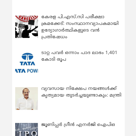
കേരള പി.എസ്.സി പരീക്ഷാ
ക്രമക്കേട്: സംസ്ഥാനവ്യാപകമായി
ഉദ്യോഗാര്‍ത്ഥികളുടെ വന്‍
പ്രതിഷേധം
ടാറ്റ പവർ ഒന്നാം പാദ ലാഭം 1,401
കോടി രൂപ
വ്യവസായ നിക്ഷേപ നയങ്ങള്‍ക്ക്
കൃത്യമായ തുടര്‍ച്ചയുണ്ടാകും: മന്ത്രി
ജൂണിപ്പർ ഗ്രീൻ എനർജി ഐപിഒ