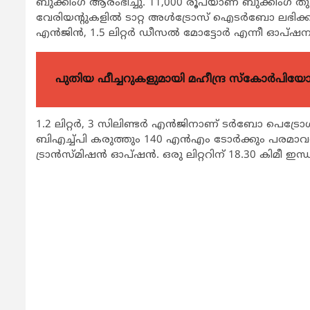
ബുക്കിംഗ് ആരംഭിച്ചു. 11,000 രൂപയാണ് ബുക്കിംഗ് ത
വേരിയൻ്റുകളിൽ ടാറ്റ അൾട്രോസ് ഐടർബോ ലഭിക്കും.
എൻജിൻ, 1.5 ലിറ്റർ ഡീസൽ മോട്ടോർ എന്നീ ഓപ്ഷനുകളി
പുതിയ ഫീച്ചറുകളുമായി മഹീന്ദ്ര സ്കോർപി
1.2 ലിറ്റർ, 3 സിലിണ്ടർ എൻജിനാണ് ടർബോ പെട്രോൾ
ബിഎച്ച്പി കരുത്തും 140 എൻഎം ടോർക്കും പരമാവധി ഉ
ട്രാൻസ്മിഷൻ ഓപ്ഷൻ. ഒരു ലിറ്ററിന് 18.30 കിമീ ഇന്