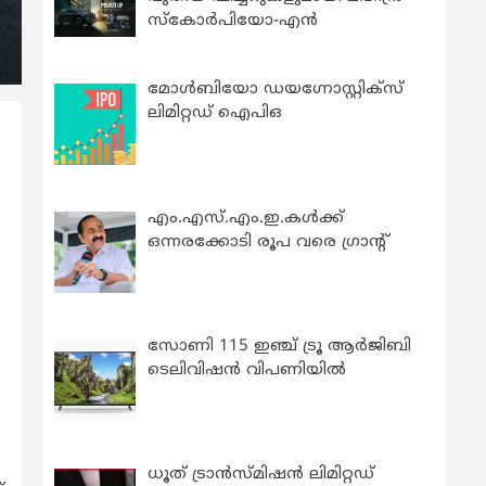
സ്കോർപിയോ-എൻ
മോൾബിയോ ഡയഗ്നോസ്റ്റിക്സ്
ലിമിറ്റഡ് ഐപിഒ
എം.എസ്.എം.ഇ.കൾക്ക്
ഒന്നരക്കോടി രൂപ വരെ ഗ്രാന്റ്
സോണി 115 ഇഞ്ച് ട്രൂ ആർജിബി
ടെലിവിഷൻ വിപണിയിൽ
ധൂത് ട്രാൻസ്മിഷൻ ലിമിറ്റഡ്