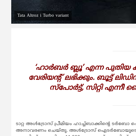
Tata Altroz i Turbo variant
‘ഹാർബർ ബ്ലൂ’ എന്ന പുതി
വേരിയൻ്റ് ലഭിക്കും. ബൂട്ട് ല
സ്പോർട്ട്, സിറ്റി എന്ന
ടാറ്റ അൾട്രോസ് പ്രീമിയം ഹാച്ച്ബാക്കിൻ്റെ ടർ
അനാവരണം ചെയ്തു. അൾട്രോസ് ഐടർബോയുടെ വ