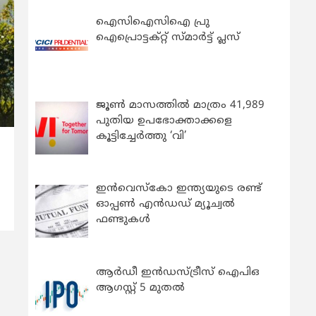
ഐസിഐസിഐ പ്രു
ഐപ്രൊട്ടക്റ്റ് സ്മാർട്ട് പ്ലസ്
ജൂൺ മാസത്തിൽ മാത്രം 41,989
പുതിയ ഉപഭോക്താക്കളെ
കൂട്ടിച്ചേർത്തു ‘വി’
ഇന്‍വെസ്കോ ഇന്ത്യയുടെ രണ്ട്
ഓപ്പണ്‍ എന്‍ഡഡ് മ്യൂച്വല്‍
ഫണ്ടുകള്‍
ആർഡീ ഇൻഡസ്ട്രീസ് ഐപിഒ
ആഗസ്റ്റ് 5 മുതൽ