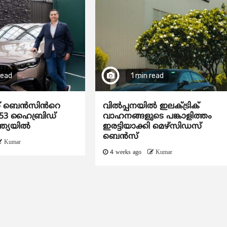
read
1 min read
സ് ബെൻസിൻറെ
വിൽപ്പനയിൽ ഇലക്ട്രിക്
53 ഹൈബ്രിഡ്
വാഹനങ്ങളുടെ പങ്കാളിത്തം
ന്ത്യയിൽ
ഇരട്ടിയാക്കി മെഴ്‌സിഡസ്
ബെൻസ്
Kumar
4 weeks ago
Kumar