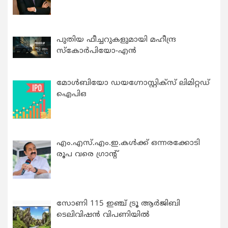
പുതിയ ഫീച്ചറുകളുമായി മഹീന്ദ്ര
സ്കോർപിയോ-എൻ
മോൾബിയോ ഡയഗ്നോസ്റ്റിക്സ് ലിമിറ്റഡ്
ഐപിഒ
എം.എസ്.എം.ഇ.കൾക്ക് ഒന്നരക്കോടി
രൂപ വരെ ഗ്രാന്റ്
സോണി 115 ഇഞ്ച് ട്രൂ ആർജിബി
ടെലിവിഷൻ വിപണിയിൽ