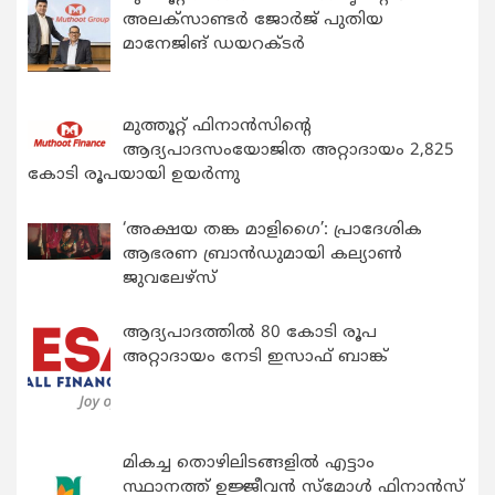
അലക്സാണ്ടർ ജോർജ് പുതിയ
മാനേജിങ് ഡയറക്ടർ
മുത്തൂറ്റ് ഫിനാൻസിന്റെ
ആദ്യപാദസംയോജിത അറ്റാദായം 2,825
കോടി രൂപയായി ഉയർന്നു
‘അക്ഷയ തങ്ക മാളിഗൈ’: പ്രാദേശിക
ആഭരണ ബ്രാന്‍ഡുമായി കല്യാണ്‍
ജുവലേഴ്‌സ്
ആദ്യപാദത്തിൽ 80 കോടി രൂപ
അറ്റാദായം നേടി ഇസാഫ് ബാങ്ക്
മികച്ച തൊഴിലിടങ്ങളിൽ എട്ടാം
സ്ഥാനത്ത് ഉജ്ജീവൻ സ്മോൾ ഫിനാൻസ്