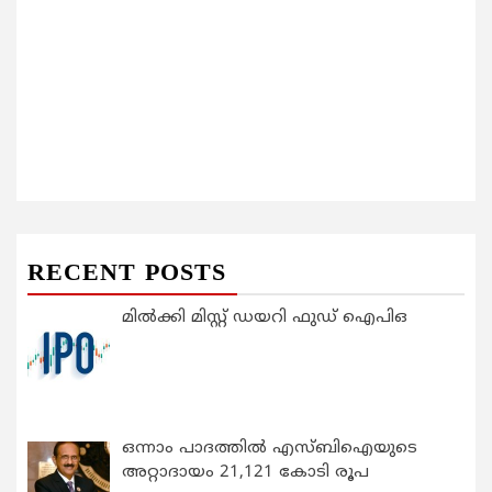
RECENT POSTS
മിൽക്കി മിസ്റ്റ് ഡയറി ഫുഡ് ഐപിഒ
ഒന്നാം പാദത്തിൽ എസ്ബിഐയുടെ
അറ്റാദായം 21,121 കോടി രൂപ