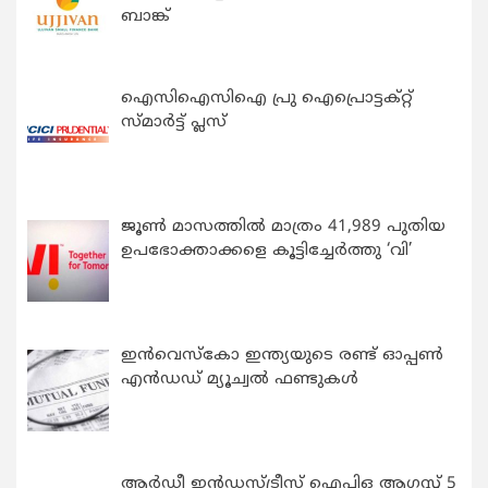
ബാങ്ക്
ഐസിഐസിഐ പ്രു ഐപ്രൊട്ടക്റ്റ്
സ്മാർട്ട് പ്ലസ്
ജൂൺ മാസത്തിൽ മാത്രം 41,989 പുതിയ
ഉപഭോക്താക്കളെ കൂട്ടിച്ചേർത്തു ‘വി’
ഇന്‍വെസ്കോ ഇന്ത്യയുടെ രണ്ട് ഓപ്പണ്‍
എന്‍ഡഡ് മ്യൂച്വല്‍ ഫണ്ടുകള്‍
ആർഡീ ഇൻഡസ്ട്രീസ് ഐപിഒ ആഗസ്റ്റ് 5