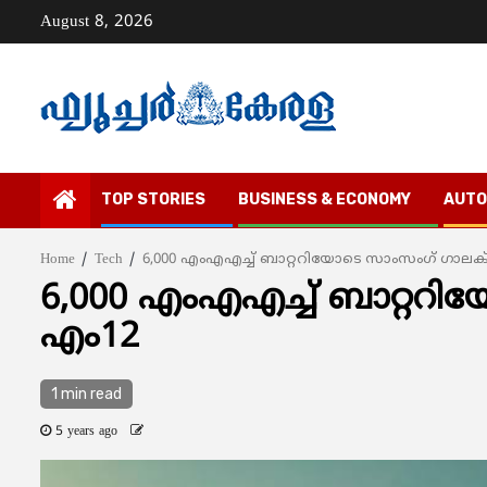
Skip
August 8, 2026
to
content
TOP STORIES
BUSINESS & ECONOMY
AUTO
Home
Tech
6,000 എംഎഎച്ച് ബാറ്ററിയോടെ സാംസംഗ് ഗാലക്
6,000 എംഎഎച്ച് ബാറ്ററി
എം12
1 min read
5 years ago