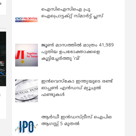
ം
ഐസിഐസിഐ പ്രു
ഐപ്രൊട്ടക്റ്റ് സ്മാർട്ട് പ്ലസ്
ജൂൺ മാസത്തിൽ മാത്രം 41,989
പുതിയ ഉപഭോക്താക്കളെ
കൂട്ടിച്ചേർത്തു ‘വി’
ഇന്‍വെസ്കോ ഇന്ത്യയുടെ രണ്ട്
ഓപ്പണ്‍ എന്‍ഡഡ് മ്യൂച്വല്‍
ഫണ്ടുകള്‍
ര
ആർഡീ ഇൻഡസ്ട്രീസ് ഐപിഒ
ആഗസ്റ്റ് 5 മുതൽ