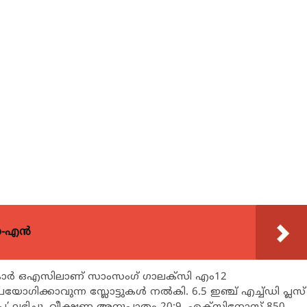
യോ-എൻ
ോര്‍ ഒഎസിലാണ് സാംസംഗ് ഗാലക്‌സി എം12
യോഗിക്കാവുന്ന സ്ലോട്ടുകള്‍ നല്‍കി. 6.5 ഇഞ്ച് എച്ച്ഡി പ്ലസ്