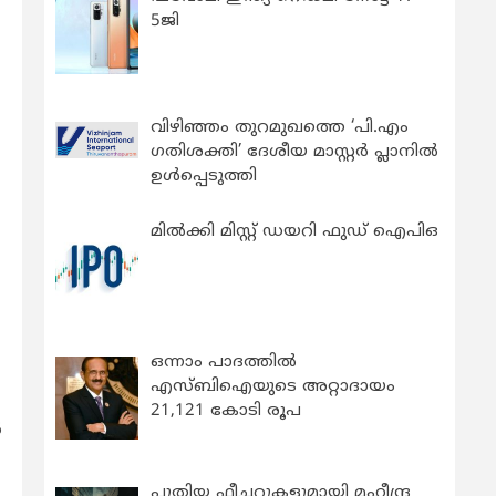
5ജി
വിഴിഞ്ഞം തുറമുഖത്തെ ‘പി.എം
ഗതിശക്തി’ ദേശീയ മാസ്റ്റർ പ്ലാനിൽ
ഉൾപ്പെടുത്തി
മിൽക്കി മിസ്റ്റ് ഡയറി ഫുഡ് ഐപിഒ
ഒന്നാം പാദത്തിൽ
എസ്ബിഐയുടെ അറ്റാദായം
21,121 കോടി രൂപ
‍
പുതിയ ഫീച്ചറുകളുമായി മഹീന്ദ്ര