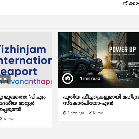
നീക്കാ
read
1 min read
ുറമുഖത്തെ ‘പി.എം
പുതിയ ഫീച്ചറുകളുമായി മഹീന്ദ്
േശീയ മാസ്റ്റർ
സ്കോർപിയോ-എൻ
്പെടുത്തി
2 days ago
Kumar
Kumar