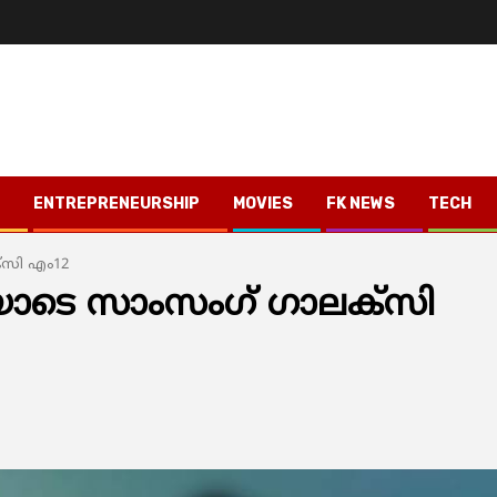
ENTREPRENEURSHIP
MOVIES
FK NEWS
TECH
‌സി എം12
യോടെ സാംസംഗ് ഗാലക്‌സി