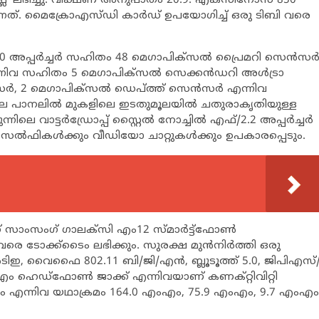
സ്‌പ്ലേ’ ലഭിച്ചു. വീക്ഷണ അനുപാതം 20:9. എക്‌സിനോസ് 850
ന്നത്. മൈക്രോഎസ്ഡി കാര്‍ഡ് ഉപയോഗിച്ച് ഒരു ടിബി വരെ
0 അപ്പര്‍ച്ചര്‍ സഹിതം 48 മെഗാപിക്‌സല്‍ പ്രൈമറി സെന്‍സര്‍
ൂ എന്നിവ സഹിതം 5 മെഗാപിക്‌സല്‍ സെക്കന്‍ഡറി അള്‍ട്രാ
്‍, 2 മെഗാപിക്‌സല്‍ ഡെപ്ത്ത് സെന്‍സര്‍ എന്നിവ
ിലെ പാനലില്‍ മുകളിലെ ഇടതുമൂലയില്‍ ചതുരാകൃതിയുള്ള
 വാട്ടര്‍ഡ്രോപ്പ് സ്റ്റൈല്‍ നോച്ചില്‍ എഫ്/2.2 അപ്പര്‍ച്ചര്‍
്‍ഫികള്‍ക്കും വീഡിയോ ചാറ്റുകള്‍ക്കും ഉപകാരപ്പെടും.
് സാംസംഗ് ഗാലക്‌സി എം12 സ്മാര്‍ട്ട്‌ഫോണ്‍
‍ വരെ ടോക്ക്‌ടൈം ലഭിക്കും. സുരക്ഷ മുന്‍നിര്‍ത്തി ഒരു
ല്‍ടിഇ, വൈഫൈ 802.11 ബി/ജി/എന്‍, ബ്ലൂടൂത്ത് 5.0, ജിപിഎസ്
എം ഹെഡ്‌ഫോണ്‍ ജാക്ക് എന്നിവയാണ് കണക്റ്റിവിറ്റി
വണ്ണം എന്നിവ യഥാക്രമം 164.0 എംഎം, 75.9 എംഎം, 9.7 എംഎം