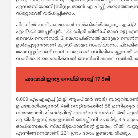
(720, 1600 പിക്‌സല്‍) ടിഎഫ്ടി ‘ഇന്‍ഫിനിറ്റി വി ഡി
എസ്ഒസിയാണ് (സിസ്റ്റം ഓണ്‍ എ ചിപ്പ്) കരുത്തേകു
സ്‌റ്റോറേജ് വര്‍ധിപ്പിക്കാം.
പിറകില്‍ നാല് കാമറകള്‍ നല്‍കിയിരിക്കുന്നു. എഫ്/2.
എഫ്/2.2 അപ്പര്‍ച്ചര്‍, 123 ഡിഗ്രി ഫീല്‍ഡ് ഓഫ് വ്യ
വൈഡ് സെന്‍സര്‍, 2 മെഗാപിക്‌സല്‍ മാക്രോ സെന്‍സര
ഉള്‍പ്പെടുന്നതാണ് ക്വാഡ് കാമറ സംവിധാനം. പിറക
മോഡ്യൂളിലാണ് നാല് കാമറകള്‍ സ്ഥിതിചെയ്യുന്നത്. മുന്നിലെ
സഹിതം 8 മെഗാപിക്‌സല്‍ സെല്‍ഫി കാമറ നല്‍കി. സെല
ഷവോമി ഇന്ത്യ റെഡ്മി നോട്ട് 17 5ജി
6,000 എംഎഎച്ച് (മില്ലി ആംപിയര്‍ ഔര്‍) ബാറ്ററിയാണ
ഉപയോഗിക്കുന്നത്. 4ജി നെറ്റ്‌വര്‍ക്കില്‍ 58 മണിക്കൂര്
വശത്തായി ഫിംഗര്‍പ്രിന്റ് സെന്‍സര്‍ നല്‍കി. 4ജി എ
എ ജിപിഎസ്, യുഎസ്ബി ടൈപ്പ് സി പോര്‍ട്ട്, 3.5 എം
ഓപ്ഷനുകള്‍. സ്മാര്‍ട്ട്‌ഫോണിന്റെ ഉയരം, വീതി, 
എന്നിങ്ങനെയാണ്. 221 ഗ്രാം ഭാരം ഉണ്ടായിരിക്കും.