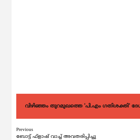
വിഴിഞ്ഞം തുറമുഖത്തെ 'പി.എം ഗതിശക്തി' ദേശീയ
Continue
Previous
ബോട്ട് ഫ്‌ളാഷ് വാച്ച് അവതരിപ്പിച്ചു