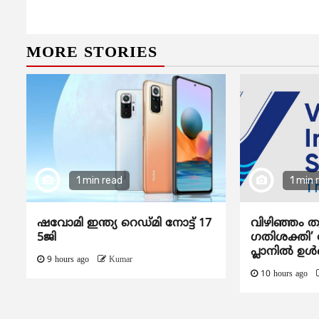
Reading
MORE STORIES
1 min read
1 min 
ഷവോമി ഇന്ത്യ റെഡ്മി നോട്ട് 17
വിഴിഞ്ഞം ത
5ജി
ഗതിശക്തി’ ദ
പ്ലാനിൽ ഉൾപ
9 hours ago
Kumar
10 hours ago