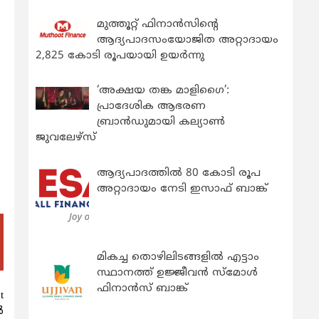
മുത്തൂറ്റ് ഫിനാൻസിന്റെ
ആദ്യപാദസംയോജിത അറ്റാദായം
2,825 കോടി രൂപയായി ഉയർന്നു
‘അക്ഷയ തങ്ക മാളിഗൈ’:
പ്രാദേശിക ആഭരണ
ബ്രാന്‍ഡുമായി കല്യാണ്‍
ജുവലേഴ്‌സ്
ആദ്യപാദത്തിൽ 80 കോടി രൂപ
അറ്റാദായം നേടി ഇസാഫ് ബാങ്ക്
മികച്ച തൊഴിലിടങ്ങളിൽ എട്ടാം
സ്ഥാനത്ത് ഉജ്ജീവൻ സ്മോൾ
ഫിനാൻസ് ബാങ്ക്
t
‍