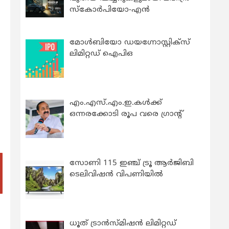
സ്കോർപിയോ-എൻ
മോൾബിയോ ഡയഗ്നോസ്റ്റിക്സ്
ലിമിറ്റഡ് ഐപിഒ
എം.എസ്.എം.ഇ.കൾക്ക്
ഒന്നരക്കോടി രൂപ വരെ ഗ്രാന്റ്
സോണി 115 ഇഞ്ച് ട്രൂ ആർജിബി
ടെലിവിഷൻ വിപണിയിൽ
ധൂത് ട്രാൻസ്മിഷൻ ലിമിറ്റഡ്