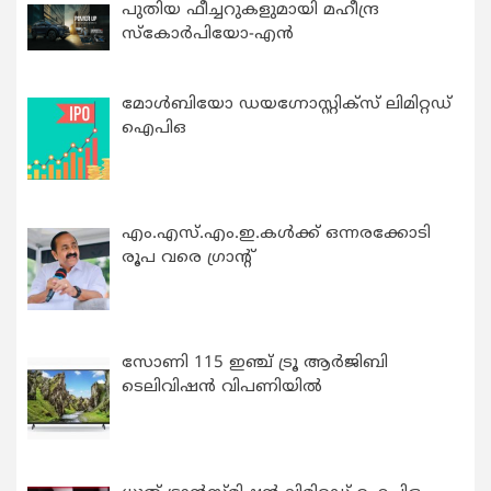
പുതിയ ഫീച്ചറുകളുമായി മഹീന്ദ്ര
സ്കോർപിയോ-എൻ
മോൾബിയോ ഡയഗ്നോസ്റ്റിക്സ് ലിമിറ്റഡ്
ഐപിഒ
എം.എസ്.എം.ഇ.കൾക്ക് ഒന്നരക്കോടി
രൂപ വരെ ഗ്രാന്റ്
സോണി 115 ഇഞ്ച് ട്രൂ ആർജിബി
ടെലിവിഷൻ വിപണിയിൽ