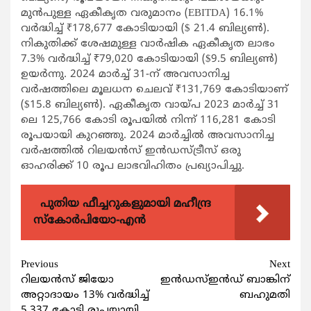
മുൻപുള്ള ഏകീകൃത വരുമാനം (EBITDA) 16.1%
വർദ്ധിച്ച് ₹178,677 കോടിയായി ($ 21.4 ബില്യൺ).
നികുതിക്ക് ശേഷമുള്ള വാർഷിക ഏകീകൃത ലാഭം
7.3% വർദ്ധിച്ച് ₹79,020 കോടിയായി ($9.5 ബില്യൺ)
ഉയർന്നു. 2024 മാർച്ച് 31-ന് അവസാനിച്ച
വർഷത്തിലെ മൂലധന ചെലവ് ₹131,769 കോടിയാണ്
($15.8 ബില്യൺ). ഏകീകൃത വായ്പ 2023 മാർച്ച് 31
ലെ 125,766 കോടി രൂപയിൽ നിന്ന് 116,281 കോടി
രൂപയായി കുറഞ്ഞു. 2024 മാർച്ചിൽ അവസാനിച്ച
വർഷത്തിൽ റിലയൻസ് ഇൻഡസ്ട്രീസ് ഒരു
ഓഹരിക്ക് 10 രൂപ ലാഭവിഹിതം പ്രഖ്യാപിച്ചു.
പുതിയ ഫീച്ചറുകളുമായി മഹീന്ദ്ര
സ്കോർപിയോ-എൻ
Continue
Previous
Next
റിലയൻസ് ജിയോ
ഇന്‍ഡസ്ഇന്‍ഡ് ബാങ്കിന്
Reading
അറ്റാദായം 13% വർദ്ധിച്ച്
ബഹുമതി
5,337 കോടി രൂപയായി