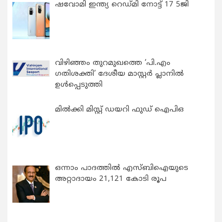
ഷവോമി ഇന്ത്യ റെഡ്മി നോട്ട് 17 5ജി
വിഴിഞ്ഞം തുറമുഖത്തെ ‘പി.എം
ഗതിശക്തി’ ദേശീയ മാസ്റ്റർ പ്ലാനിൽ
ഉൾപ്പെടുത്തി
മിൽക്കി മിസ്റ്റ് ഡയറി ഫുഡ് ഐപിഒ
ഒന്നാം പാദത്തിൽ എസ്ബിഐയുടെ
അറ്റാദായം 21,121 കോടി രൂപ