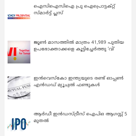
ഐസിഐസിഐ പ്രു ഐപ്രൊട്ടക്റ്റ്
സ്മാർട്ട് പ്ലസ്
ജൂൺ മാസത്തിൽ മാത്രം 41,989 പുതിയ
ഉപഭോക്താക്കളെ കൂട്ടിച്ചേർത്തു ‘വി’
ഇന്‍വെസ്കോ ഇന്ത്യയുടെ രണ്ട് ഓപ്പണ്‍
എന്‍ഡഡ് മ്യൂച്വല്‍ ഫണ്ടുകള്‍
ആർഡീ ഇൻഡസ്ട്രീസ് ഐപിഒ ആഗസ്റ്റ് 5
മുതൽ