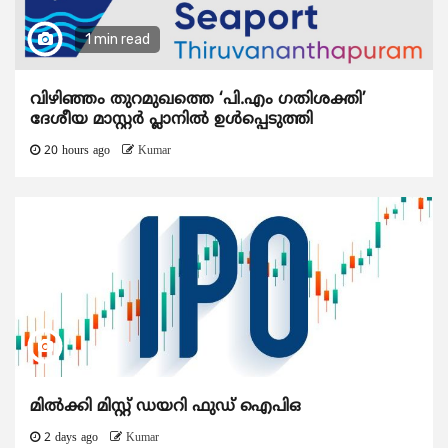
1 min read
വിഴിഞ്ഞം തുറമുഖത്തെ ‘പി.എം ഗതിശക്തി’
ദേശീയ മാസ്റ്റർ പ്ലാനിൽ ഉൾപ്പെടുത്തി
20 hours ago
Kumar
മിൽക്കി മിസ്റ്റ് ഡയറി ഫുഡ് ഐപിഒ
2 days ago
Kumar