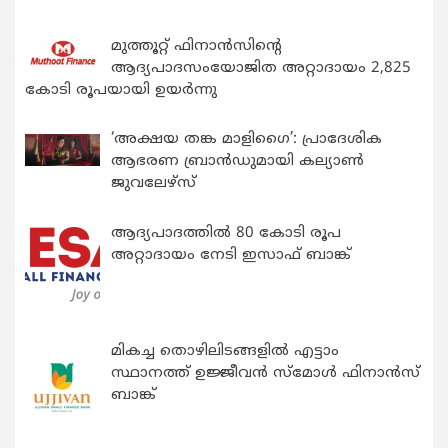
മുത്തൂറ്റ് ഫിനാൻസിന്റെ
ആദ്യപാദസംയോജിത അറ്റാദായം 2,825
കോടി രൂപയായി ഉയർന്നു
‘അക്ഷയ തങ്ക മാളിഗൈ’: പ്രാദേശിക
ആഭരണ ബ്രാന്‍ഡുമായി കല്യാണ്‍
ജുവലേഴ്‌സ്
ആദ്യപാദത്തിൽ 80 കോടി രൂപ
അറ്റാദായം നേടി ഇസാഫ് ബാങ്ക്
മികച്ച തൊഴിലിടങ്ങളിൽ എട്ടാം
സ്ഥാനത്ത് ഉജ്ജീവൻ സ്മോൾ ഫിനാൻസ്
ബാങ്ക്