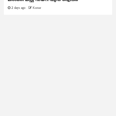
മിൽക്കി മിസ്റ്റ് ഡയറി ഫുഡ് ഐപിഒ
2 days ago
Kumar