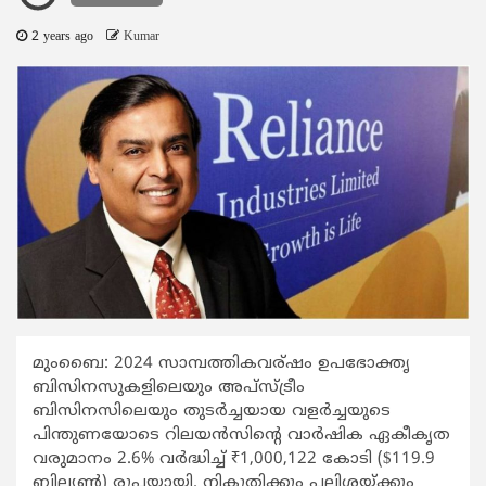
2 years ago
Kumar
മുംബൈ: 2024 സാമ്പത്തികവര്ഷം ഉപഭോക്തൃ
ബിസിനസുകളിലെയും അപ്‌സ്ട്രീം
ബിസിനസിലെയും തുടർച്ചയായ വളർച്ചയുടെ
പിന്തുണയോടെ റിലയൻസിന്റെ വാർഷിക ഏകീകൃത
വരുമാനം 2.6% വർദ്ധിച്ച് ₹1,000,122 കോടി ($119.9
ബില്യൺ) രൂപയായി. നികുതിക്കും പലിശയ്ക്കും