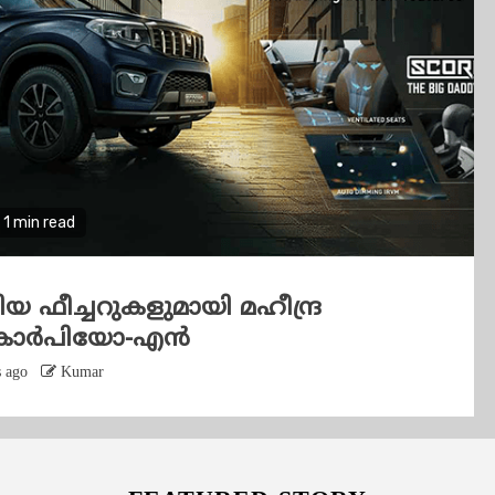
1 min read
യ ഫീച്ചറുകളുമായി മഹീന്ദ്ര
കോർപിയോ-എൻ
s ago
Kumar