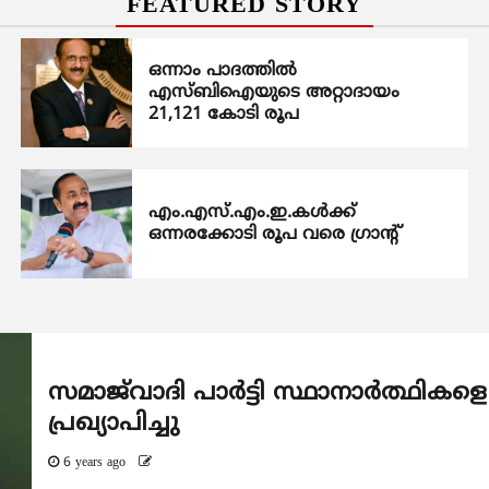
FEATURED STORY
ഒന്നാം പാദത്തിൽ
എസ്ബിഐയുടെ അറ്റാദായം
21,121 കോടി രൂപ
എം.എസ്.എം.ഇ.കൾക്ക്
ഒന്നരക്കോടി രൂപ വരെ ഗ്രാന്റ്
സമാജ്‌വാദി പാര്‍ട്ടി സ്ഥാനാര്‍ത്ഥികളെ
പ്രഖ്യാപിച്ചു
6 years ago