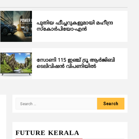
പുതിയ ഫീച്ചറുകളുമായി മഹീന്ദ്ര
സ്കോർപിയോ-എൻ
സോണി 115 ഇഞ്ച് ട്രൂ ആർജിബി
ടെലിവിഷൻ വിപണിയിൽ
Search
for:
FUTURE KERALA