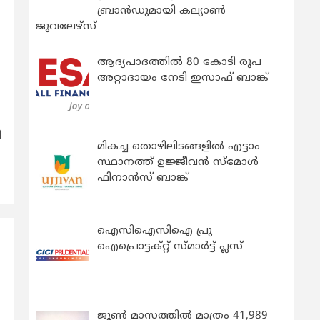
ബ്രാന്‍ഡുമായി കല്യാണ്‍
ജുവലേഴ്‌സ്
ആദ്യപാദത്തിൽ 80 കോടി രൂപ
അറ്റാദായം നേടി ഇസാഫ് ബാങ്ക്
ി
മികച്ച തൊഴിലിടങ്ങളിൽ എട്ടാം
സ്ഥാനത്ത് ഉജ്ജീവൻ സ്മോൾ
ഫിനാൻസ് ബാങ്ക്
ഐസിഐസിഐ പ്രു
ഐപ്രൊട്ടക്റ്റ് സ്മാർട്ട് പ്ലസ്
ജൂൺ മാസത്തിൽ മാത്രം 41,989