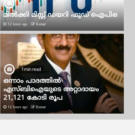
മിൽക്കി മിസ്റ്റ് ഡയറി ഫുഡ് ഐപിഒ
12 hours ago
Kumar
1 min read
ഒന്നാം പാദത്തിൽ
മോൾബിയോ ഡയഗ്നോസ്റ്റിക്സ് ലിമിറ്റഡ്
എസ്ബിഐയുടെ അറ്റാദായം
ഐപിഒ
21,121 കോടി രൂപ
2 days ago
Kumar
12 hours ago
Kumar