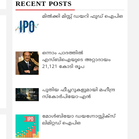
RECENT POSTS
മിൽക്കി മിസ്റ്റ് ഡയറി ഫുഡ് ഐപിഒ
ഒന്നാം പാദത്തിൽ
എസ്ബിഐയുടെ അറ്റാദായം
21,121 കോടി രൂപ
പുതിയ ഫീച്ചറുകളുമായി മഹീന്ദ്ര
സ്കോർപിയോ-എൻ
മോൾബിയോ ഡയഗ്നോസ്റ്റിക്സ്
ലിമിറ്റഡ് ഐപിഒ