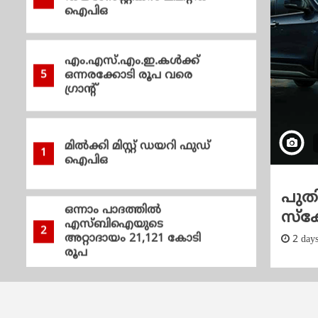
ഐപിഒ
എം.എസ്.എം.ഇ.കൾക്ക്
5
ഒന്നരക്കോടി രൂപ വരെ
ഗ്രാന്റ്
മിൽക്കി മിസ്റ്റ് ഡയറി ഫുഡ്
1
ഐപിഒ
ാദത്തിൽ എസ്ബിഐയുടെ
പുതി
ഒന്നാം പാദത്തിൽ
 21,121 കോടി രൂപ
സ്
എസ്ബിഐയുടെ
2
അറ്റാദായം 21,121 കോടി
Kumar
2 day
രൂപ
പുതിയ ഫീച്ചറുകളുമായി
3
മഹീന്ദ്ര സ്കോർപിയോ-എൻ