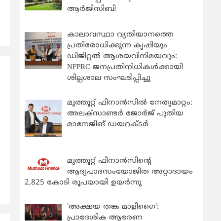
ആര്‍ജിസിബി
കാലാവസ്ഥാ വ്യതിയാനത്തെ
പ്രതിരോധിക്കുന്ന കൃഷിയും
ഡിജിറ്റൽ ആശയവിനിമയവും:
NFPRC ജനപ്രതിനിധികൾക്കായി
ശില്പശാല സംഘടിപ്പിച്ചു
മുത്തൂറ്റ് ഫിനാൻസിൽ നേതൃമാറ്റം:
അലക്സാണ്ടർ ജോർജ് പുതിയ
മാനേജിങ് ഡയറക്ടർ
മുത്തൂറ്റ് ഫിനാൻസിന്റെ
ആദ്യപാദസംയോജിത അറ്റാദായം
2,825 കോടി രൂപയായി ഉയർന്നു
‘അക്ഷയ തങ്ക മാളിഗൈ’:
പ്രാദേശിക ആഭരണ