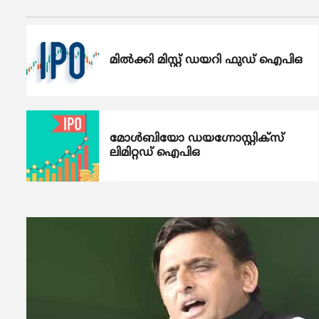
മോൾബിയോ
മിൽക്കി മിസ്റ്റ് ഡയറി ഫുഡ് ഐപിഒ
4
ഡയഗ്നോസ്റ്റിക്സ് ലിമിറ്റഡ്
ഐപിഒ
എം.എസ്.എം.ഇ.കൾക്ക്
മോൾബിയോ ഡയഗ്നോസ്റ്റിക്സ്
5
ഒന്നരക്കോടി രൂപ വരെ
ലിമിറ്റഡ് ഐപിഒ
ഗ്രാന്റ്
Posts