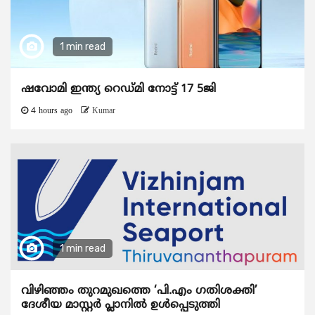
1 min read
ഷവോമി ഇന്ത്യ റെഡ്മി നോട്ട് 17 5ജി
4 hours ago
Kumar
1 min read
വിഴിഞ്ഞം തുറമുഖത്തെ ‘പി.എം ഗതിശക്തി’
ദേശീയ മാസ്റ്റർ പ്ലാനിൽ ഉൾപ്പെടുത്തി