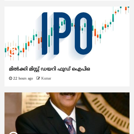
മിൽക്കി മിസ്റ്റ് ഡയറി ഫുഡ് ഐപിഒ
22 hours ago
Kumar