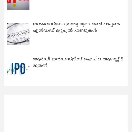
ഇന്‍വെസ്കോ ഇന്ത്യയുടെ രണ്ട് ഓപ്പണ്‍
എന്‍ഡഡ് മ്യൂച്വല്‍ ഫണ്ടുകള്‍
ആർഡീ ഇൻഡസ്ട്രീസ് ഐപിഒ ആഗസ്റ്റ് 5
മുതൽ