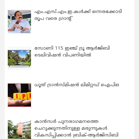
എം.എസ്.എം.ഇ.കൾക്ക് ഒന്നരക്കോടി
രൂപ വരെ ഗ്രാന്റ്
സോണി 115 ഇഞ്ച് ട്രൂ ആർജിബി
ടെലിവിഷൻ വിപണിയിൽ
ധൂത് ട്രാൻസ്മിഷൻ ലിമിറ്റഡ് ഐപിഒ
കാന്‍സര്‍ പുനരാഗമനത്തെ
ചെറുക്കുന്നതിനുള്ള മരുന്നുകള്‍
വികസിപ്പിക്കാന്‍ ബ്രിക്-ആര്‍ജിസിബി