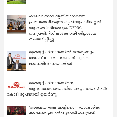
കാലാവസ്ഥാ വ്യതിയാനത്തെ
പ്രതിരോധിക്കുന്ന കൃഷിയും ഡിജിറ്റൽ
ആശയവിനിമയവും: NFPRC
ജനപ്രതിനിധികൾക്കായി ശില്പശാല
സംഘടിപ്പിച്ചു
മുത്തൂറ്റ് ഫിനാൻസിൽ നേതൃമാറ്റം:
അലക്സാണ്ടർ ജോർജ് പുതിയ
മാനേജിങ് ഡയറക്ടർ
മുത്തൂറ്റ് ഫിനാൻസിന്റെ
ആദ്യപാദസംയോജിത അറ്റാദായം 2,825
കോടി രൂപയായി ഉയർന്നു
‘അക്ഷയ തങ്ക മാളിഗൈ’: പ്രാദേശിക
ആഭരണ ബ്രാന്‍ഡുമായി കല്യാണ്‍