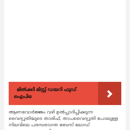
മിൽക്കി മിസ്റ്റ് ഡയറി ഫുഡ്
ഐപിഒ
ആണവോർജ്ജം വഴി ഉൽപ്പാദിപ്പിക്കുന്ന
വൈദ്യുതിയുടെ താരിഫ്, താപവൈദ്യുതി പോലുള്ള
നിലവിലെ പരമ്പരാഗത ബേസ് ലോഡ്