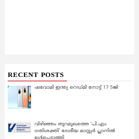
RECENT POSTS
ഷവോമി ഇന്ത്യ റെഡ്മി നോട്ട് 17 5ജി
വിഴിഞ്ഞം തുറമുഖത്തെ ‘പി.എം
ഗതിശക്തി’ ദേശീയ മാസ്റ്റർ പ്ലാനിൽ
ഉൾപ്പെടുത്തി