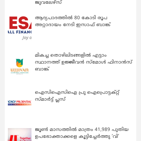
ജുവലേഴ്‌സ്
ആദ്യപാദത്തിൽ 80 കോടി രൂപ
അറ്റാദായം നേടി ഇസാഫ് ബാങ്ക്
മികച്ച തൊഴിലിടങ്ങളിൽ എട്ടാം
സ്ഥാനത്ത് ഉജ്ജീവൻ സ്മോൾ ഫിനാൻസ്
ബാങ്ക്
ഐസിഐസിഐ പ്രു ഐപ്രൊട്ടക്റ്റ്
സ്മാർട്ട് പ്ലസ്
ജൂൺ മാസത്തിൽ മാത്രം 41,989 പുതിയ
ഉപഭോക്താക്കളെ കൂട്ടിച്ചേർത്തു ‘വി’