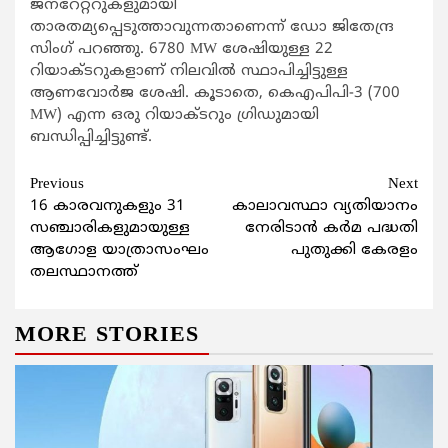
ജനറേറ്ററുകളുമായി
താരതമ്യപ്പെടുത്താവുന്നതാണെന്ന് ഡോ ജിതേന്ദ്ര
സിംഗ് പറഞ്ഞു. 6780 MW ശേഷിയുള്ള 22
റിയാക്ടറുകളാണ് നിലവിൽ സ്ഥാപിച്ചിട്ടുള്ള
ആണവോർജ ശേഷി. കൂടാതെ, കെഎപിപി-3 (700
MW) എന്ന ഒരു റിയാക്ടറും ഗ്രിഡുമായി
ബന്ധിപ്പിച്ചിട്ടുണ്ട്.
Continue
Previous
Next
16 കാരവനുകളും 31
കാലാവസ്ഥാ വ്യതിയാനം
Reading
സഞ്ചാരികളുമായുള്ള
നേരിടാൻ കർമ പദ്ധതി
ആഗോള യാത്രാസംഘം
പുതുക്കി കേരളം
തലസ്ഥാനത്ത്
MORE STORIES