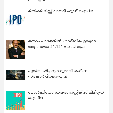
മിൽക്കി മിസ്റ്റ് ഡയറി ഫുഡ് ഐപിഒ
ഒന്നാം പാദത്തിൽ എസ്ബിഐയുടെ
അറ്റാദായം 21,121 കോടി രൂപ
പുതിയ ഫീച്ചറുകളുമായി മഹീന്ദ്ര
സ്കോർപിയോ-എൻ
മോൾബിയോ ഡയഗ്നോസ്റ്റിക്സ് ലിമിറ്റഡ്
ഐപിഒ