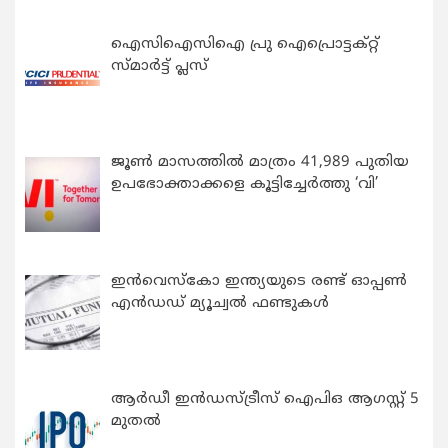
ഐസിഐസിഐ പ്രു ഐപ്രൊട്ടക്റ്റ്
സ്മാർട്ട് പ്ലസ്
ജൂൺ മാസത്തിൽ മാത്രം 41,989 പുതിയ
ഉപഭോക്താക്കളെ കൂട്ടിച്ചേർത്തു ‘വി’
ഇന്‍വെസ്കോ ഇന്ത്യയുടെ രണ്ട് ഓപ്പണ്‍
എന്‍ഡഡ് മ്യൂച്വല്‍ ഫണ്ടുകള്‍
ആർഡീ ഇൻഡസ്ട്രീസ് ഐപിഒ ആഗസ്റ്റ് 5
മുതൽ