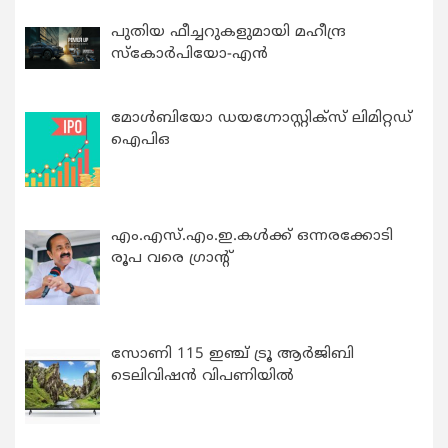
പുതിയ ഫീച്ചറുകളുമായി മഹീന്ദ്ര
സ്കോർപിയോ-എൻ
മോൾബിയോ ഡയഗ്നോസ്റ്റിക്സ് ലിമിറ്റഡ്
ഐപിഒ
എം.എസ്.എം.ഇ.കൾക്ക് ഒന്നരക്കോടി
രൂപ വരെ ഗ്രാന്റ്
സോണി 115 ഇഞ്ച് ട്രൂ ആർജിബി
ടെലിവിഷൻ വിപണിയിൽ