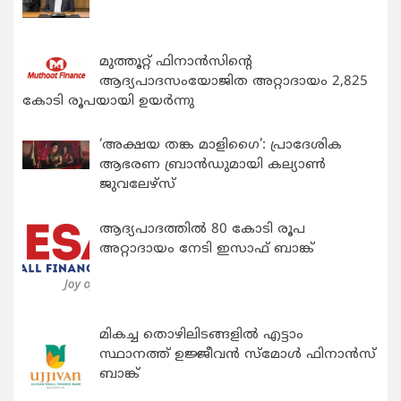
മുത്തൂറ്റ് ഫിനാൻസിന്റെ
ആദ്യപാദസംയോജിത അറ്റാദായം 2,825
കോടി രൂപയായി ഉയർന്നു
‘അക്ഷയ തങ്ക മാളിഗൈ’: പ്രാദേശിക
ആഭരണ ബ്രാന്‍ഡുമായി കല്യാണ്‍
ജുവലേഴ്‌സ്
ആദ്യപാദത്തിൽ 80 കോടി രൂപ
അറ്റാദായം നേടി ഇസാഫ് ബാങ്ക്
മികച്ച തൊഴിലിടങ്ങളിൽ എട്ടാം
സ്ഥാനത്ത് ഉജ്ജീവൻ സ്മോൾ ഫിനാൻസ്
ബാങ്ക്