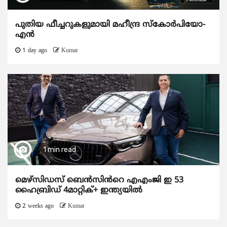
പുതിയ ഫീച്ചറുകളുമായി മഹീന്ദ്ര സ്കോർപിയോ-
എൻ
1 day ago
Kumar
1 min read
മെഴ്‌സിഡസ് ബെൻസിൻറെ എഎംജി ഇ 53
ഹൈബ്രിഡ് 4മാറ്റിക്+ ഇന്ത്യയിൽ
2 weeks ago
Kumar