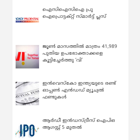
ഐസിഐസിഐ പ്രു
ഐപ്രൊട്ടക്റ്റ് സ്മാർട്ട് പ്ലസ്
ജൂൺ മാസത്തിൽ മാത്രം 41,989
പുതിയ ഉപഭോക്താക്കളെ
കൂട്ടിച്ചേർത്തു ‘വി’
ഇന്‍വെസ്കോ ഇന്ത്യയുടെ രണ്ട്
ഓപ്പണ്‍ എന്‍ഡഡ് മ്യൂച്വല്‍
ഫണ്ടുകള്‍
ആർഡീ ഇൻഡസ്ട്രീസ് ഐപിഒ
ആഗസ്റ്റ് 5 മുതൽ