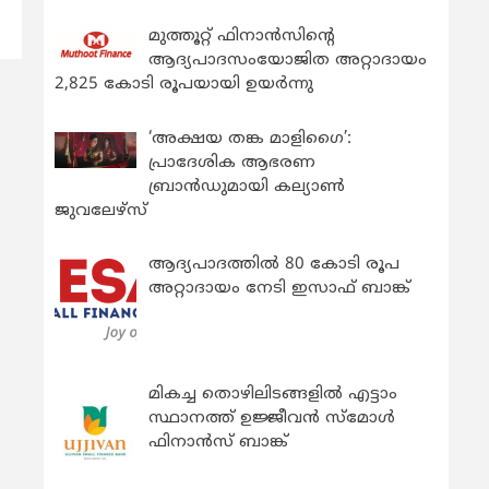
മുത്തൂറ്റ് ഫിനാൻസിന്റെ
ആദ്യപാദസംയോജിത അറ്റാദായം
2,825 കോടി രൂപയായി ഉയർന്നു
‘അക്ഷയ തങ്ക മാളിഗൈ’:
പ്രാദേശിക ആഭരണ
ബ്രാന്‍ഡുമായി കല്യാണ്‍
ജുവലേഴ്‌സ്
ആദ്യപാദത്തിൽ 80 കോടി രൂപ
അറ്റാദായം നേടി ഇസാഫ് ബാങ്ക്
മികച്ച തൊഴിലിടങ്ങളിൽ എട്ടാം
സ്ഥാനത്ത് ഉജ്ജീവൻ സ്മോൾ
ഫിനാൻസ് ബാങ്ക്