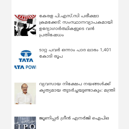
കേരള പി.എസ്.സി പരീക്ഷാ
ക്രമക്കേട്: സംസ്ഥാനവ്യാപകമായി
ഉദ്യോഗാര്‍ത്ഥികളുടെ വന്‍
പ്രതിഷേധം
ടാറ്റ പവർ ഒന്നാം പാദ ലാഭം 1,401
കോടി രൂപ
വ്യവസായ നിക്ഷേപ നയങ്ങള്‍ക്ക്
കൃത്യമായ തുടര്‍ച്ചയുണ്ടാകും: മന്ത്രി
ജൂണിപ്പർ ഗ്രീൻ എനർജി ഐപിഒ