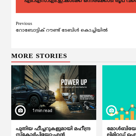
എം.എസ്.എം.ഇ.കൾക്ക് ഒന്നരക്കോടി രൂപ വരെ ഗ
Continue
Previous
റോബോട്ടിക് റൗണ്ട് ടേബിള്‍ കൊച്ചിയില്‍
Reading
MORE STORIES
1 min read
പുതിയ ഫീച്ചറുകളുമായി മഹീന്ദ്ര
മോൾബിയോ ഡ
സ്കോർപിയോ-എൻ
ലിമിറ്റഡ് 