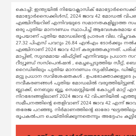
കൊച്ചി: ഇന്ത്യയില്‍ നിയോക്ലാസിക് മോട്ടോര്‍സൈക
മോട്ടോര്‍സൈക്കിള്‍സ്, 2024 ജാവ 42 മോഡല്‍ വിപണ
എഞ്ചിനീയറിങ് എന്നിവയുടെ സമാനതകളില്ലാത്ത സ
ഒരു പുതിയ മാനദണ്ഡം സ്ഥാപിച്ച് ആവേശകരമായ റൈ
രൂപയാണ് പുതിയ മോഡലിന്‍റെ പ്രാരംഭ വില. വിപ്ല
27.32 പിഎസ് പവറും 26.84 എന്‍എം ടോര്‍ക്കും നല്‍ക
എഞ്ചിനാണ് 2024 ജാവ 42ന് കരുത്തേകുന്നത്. പരിഷ്കരി
മാപ്പിങ്, സുഗമമായ ഷിഫ്റ്റിങ് എന്നിവയും പ്രധാന സവ
റീട്യൂണ്ഡ് സസ്പെന്‍ഷന്‍ , മെച്ചപ്പെടുത്തിയ സീറ്റ്, ബെ
റൈഡിങിലും പുതിയ മാനദണ്ഡം സൃഷ്ടിക്കും. ഡിജിറ്റ
മറ്റു പ്രധാന സവിശേഷതകള്‍ . ഉപഭോക്താക്കളുടെ
നവീകരണങ്ങള്‍ പുതിയ മോഡലില്‍ വരുത്തിയിട്ടുണ്ട്.
ബ്ലാക്ക്, നെബുല ബ്ലൂ, സെലസ്റ്റിയല്‍ കോപ്പര്‍ മാറ്റ
നിറഭേദങ്ങളിലാണ് 2024 ജാവ 42 വിപണിയില്‍ എത്തുന്
സമീപനത്തിന്‍റെ തെളിവാണ് 2024 ജാവ 42 എന്ന് 
തരേജ പറഞ്ഞു. നിര്‍മാണത്തിന്‍റെ ഓരോ ഘട്ടത്തിലു
രൂപകല്‍പന ചെയ്തിരിക്കുന്നതെന്നും അദ്ദേഹം കൂട്ടിച്ച