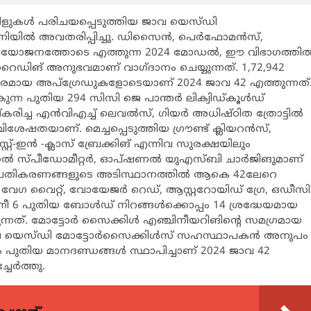
്കിളുകള്‍ പരിചയപ്പെടുത്തിയ ജാവ യെസ്ഡി
ിയില്‍ അവതരിപ്പിച്ചു. ഡിസൈന്‍, പെര്‍ഫോമന്‍സ്,
ംയോജനത്തോടെ എത്തുന്ന 2024 മോഡല്‍, ഈ വിഭാഗത്തില്
ഡിങ് അനുഭവമാണ് വാഗ്ദാനം ചെയ്യുന്നത്. 1,72,942
വകരമായ അപ്ഗ്രേഡുകളോടെയാണ് 2024 ജാവ 42 എത്തുന്നത്
ുന്ന പുതിയ 294 സിസി ജെ പാന്തര്‍ ലിക്വിഡ്കൂള്‍ഡ്
ച്ച എന്‍വിഎച്ച് ലെവല്‍സ്, ഗിയര്‍ അധിഷ്ഠിത ത്രോട്ടില്‍
ിശേഷതയാണ്. മെച്ചപ്പെടുത്തിയ ഗ്രൗണ്ട് ക്ലിയറന്‍സ്,
സ്റ്റ്-ഇന്‍ -ക്ലാസ് ബ്രേക്കിങ് എന്നിവ സുരക്ഷയിലും
ല്‍ സ്പീഡോമീറ്റര്‍, ഓപ്ഷണല്‍ യുഎസ്ബി ചാര്‍ജിങുമാണ്
 പ്രതികരണങ്ങളുടെ അടിസ്ഥാനത്തില്‍ ആകെ 42ലേറെ
 വേഗ വൈറ്റ്, വോയേജര്‍ റെഡ്, ആസ്റ്ററോയിഡ് ഗ്രേ, ഒഡീസി
് എന്നീ 6 പുതിയ ബോള്‍ഡ് നിറങ്ങള്‍ക്കൊപ്പം 14 ശ്രദ്ധേയമായ
നത്. മോട്ടോര്‍ സൈക്കിള്‍ എഞ്ചിനീയറിങിന്‍റെ സമഗ്രമായ
ജാവ യെസ്ഡി മോട്ടോര്‍സൈക്കിള്‍സ് സഹസ്ഥാപകന്‍ അനുപം
ം പുതിയ മാനദണ്ഡങ്ങള്‍ സ്ഥാപിച്ചാണ് 2024 ജാവ 42
േര്‍ത്തു.