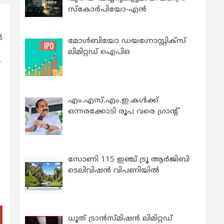
സ്കോർപിയോ-എൻ
‍
മോൾബിയോ ഡയഗ്നോസ്റ്റിക്സ്
ലിമിറ്റഡ് ഐപിഒ
.
എം.എസ്.എം.ഇ.കൾക്ക്
ഒന്നരക്കോടി രൂപ വരെ ഗ്രാന്റ്
സോണി 115 ഇഞ്ച് ട്രൂ ആർജിബി
ടെലിവിഷൻ വിപണിയിൽ
ധൂത് ട്രാൻസ്മിഷൻ ലിമിറ്റഡ്