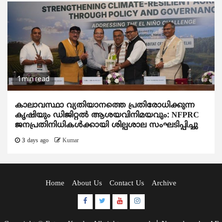
1 min read
കാലാവസ്ഥാ വ്യതിയാനത്തെ പ്രതിരോധിക്കുന്ന
കൃഷിയും ഡിജിറ്റൽ ആശയവിനിമയവും: NFPRC
ജനപ്രതിനിധികൾക്കായി ശില്പശാല സംഘടിപ്പിച്ചു
3 days ago
Kumar
Home
About Us
Contact Us
Archive
Facebook
Twitter
Youtube
Instagram