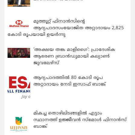
മുത്തൂറ്റ് ഫിനാൻസിന്റെ
ആദ്യപാദസംയോജിത അറ്റാദായം 2,825
കോടി രൂപയായി ഉയർന്നു
‘അക്ഷയ തങ്ക മാളിഗൈ’: പ്രാദേശിക
ആഭരണ ബ്രാന്‍ഡുമായി കല്യാണ്‍
ജുവലേഴ്‌സ്
ആദ്യപാദത്തിൽ 80 കോടി രൂപ
അറ്റാദായം നേടി ഇസാഫ് ബാങ്ക്
മികച്ച തൊഴിലിടങ്ങളിൽ എട്ടാം
സ്ഥാനത്ത് ഉജ്ജീവൻ സ്മോൾ ഫിനാൻസ്
ബാങ്ക്