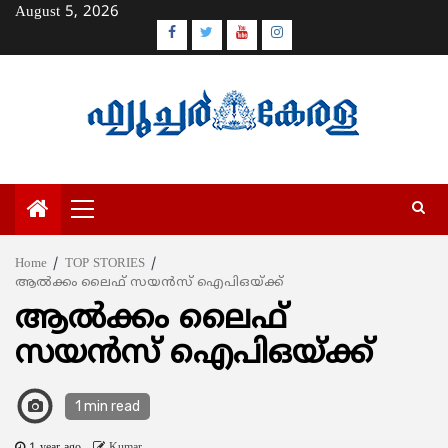
Skip
August 5, 2026
to
Facebook
Twitter
Youtube
Instagram
content
Primary
Menu
Home
TOP STORIES
ആല്‍ക്കം ലൈഫ് സയന്‍സ് ഐപിഒയ്ക്ക്
ആല്‍ക്കം ലൈഫ്
സയന്‍സ് ഐപിഒയ്ക്ക്
1 min read