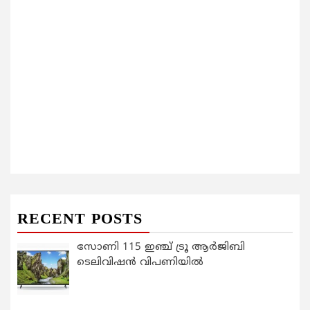
RECENT POSTS
സോണി 115 ഇഞ്ച് ട്രൂ ആർജിബി
ടെലിവിഷൻ വിപണിയിൽ