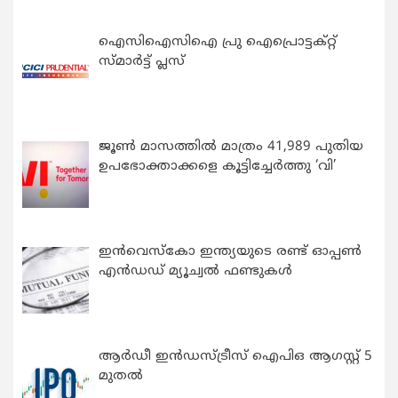
ഐസിഐസിഐ പ്രു ഐപ്രൊട്ടക്റ്റ്
സ്മാർട്ട് പ്ലസ്
ജൂൺ മാസത്തിൽ മാത്രം 41,989 പുതിയ
ഉപഭോക്താക്കളെ കൂട്ടിച്ചേർത്തു ‘വി’
ഇന്‍വെസ്കോ ഇന്ത്യയുടെ രണ്ട് ഓപ്പണ്‍
എന്‍ഡഡ് മ്യൂച്വല്‍ ഫണ്ടുകള്‍
ആർഡീ ഇൻഡസ്ട്രീസ് ഐപിഒ ആഗസ്റ്റ് 5
മുതൽ