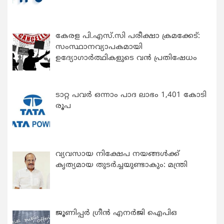
കേരള പി.എസ്.സി പരീക്ഷാ ക്രമക്കേട്:
സംസ്ഥാനവ്യാപകമായി
ഉദ്യോഗാര്‍ത്ഥികളുടെ വന്‍ പ്രതിഷേധം
ടാറ്റ പവർ ഒന്നാം പാദ ലാഭം 1,401 കോടി
രൂപ
വ്യവസായ നിക്ഷേപ നയങ്ങള്‍ക്ക്
കൃത്യമായ തുടര്‍ച്ചയുണ്ടാകും: മന്ത്രി
ജൂണിപ്പർ ഗ്രീൻ എനർജി ഐപിഒ