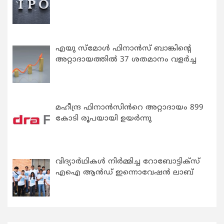
എയു സ്‌മോൾ ഫിനാൻസ് ബാങ്കിന്റെ
അറ്റാദായത്തിൽ 37 ശതമാനം വളർച്ച
മഹീന്ദ്ര ഫിനാൻസിൻറെ അറ്റാദായം 899
കോടി രൂപയായി ഉയർന്നു
വിദ്യാര്‍ഥികള്‍ നിര്‍മ്മിച്ച റോബോട്ടിക്സ്
എഐ ആന്‍ഡ് ഇന്നൊവേഷന്‍ ലാബ്