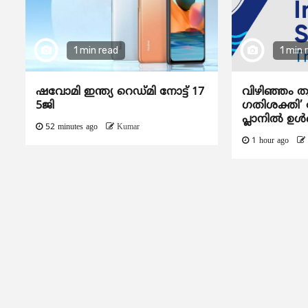
1 min read
1 min 
ഷവോമി ഇന്ത്യ റെഡ്മി നോട്ട് 17
വിഴിഞ്ഞം ത
5ജി
ഗതിശക്തി’ ദ
പ്ലാനിൽ ഉൾപ
52 minutes ago
Kumar
1 hour ago