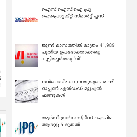
ഐസിഐസിഐ പ്രു
ഐപ്രൊട്ടക്റ്റ് സ്മാർട്ട് പ്ലസ്
ജൂൺ മാസത്തിൽ മാത്രം 41,989
പുതിയ ഉപഭോക്താക്കളെ
കൂട്ടിച്ചേർത്തു ‘വി’
t
9
ഇന്‍വെസ്കോ ഇന്ത്യയുടെ രണ്ട്
!
ഓപ്പണ്‍ എന്‍ഡഡ് മ്യൂച്വല്‍
ഫണ്ടുകള്‍
ആർഡീ ഇൻഡസ്ട്രീസ് ഐപിഒ
ആഗസ്റ്റ് 5 മുതൽ