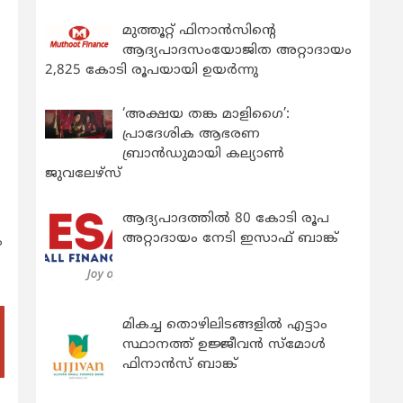
മുത്തൂറ്റ് ഫിനാൻസിന്റെ
ആദ്യപാദസംയോജിത അറ്റാദായം
2,825 കോടി രൂപയായി ഉയർന്നു
‘അക്ഷയ തങ്ക മാളിഗൈ’:
പ്രാദേശിക ആഭരണ
ബ്രാന്‍ഡുമായി കല്യാണ്‍
ജുവലേഴ്‌സ്
ആദ്യപാദത്തിൽ 80 കോടി രൂപ
അറ്റാദായം നേടി ഇസാഫ് ബാങ്ക്
ം
മികച്ച തൊഴിലിടങ്ങളിൽ എട്ടാം
സ്ഥാനത്ത് ഉജ്ജീവൻ സ്മോൾ
ഫിനാൻസ് ബാങ്ക്