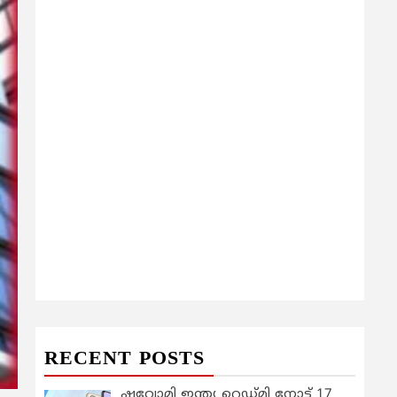
RECENT POSTS
ഷവോമി ഇന്ത്യ റെഡ്മി നോട്ട് 17