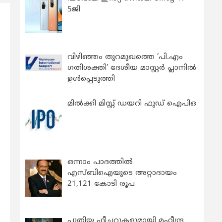
5ജി
വിഴിഞ്ഞം തുറമുഖത്തെ ‘പി.എം
ഗതിശക്തി’ ദേശീയ മാസ്റ്റർ പ്ലാനിൽ
ഉൾപ്പെടുത്തി
മിൽക്കി മിസ്റ്റ് ഡയറി ഫുഡ് ഐപിഒ
ഒന്നാം പാദത്തിൽ
എസ്ബിഐയുടെ അറ്റാദായം
21,121 കോടി രൂപ
പുതിയ ഫീച്ചറുകളുമായി മഹീന്ദ്ര