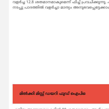
വളര്‍ച്ച 12.8 ശതമാനമാകുമെന്ന് ഫിച്ച് പ്രവചി
നടപ്പു പാദത്തില്‍ വളര്‍ച്ചാ മാന്ദ്യം അനുഭവപ്പെട്ടേക്കാം
മിൽക്കി മിസ്റ്റ് ഡയറി ഫുഡ് ഐപിഒ