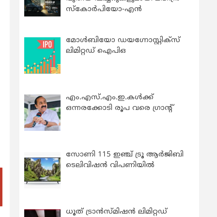
സ്കോർപിയോ-എൻ
മോൾബിയോ ഡയഗ്നോസ്റ്റിക്സ്
ലിമിറ്റഡ് ഐപിഒ
എം.എസ്.എം.ഇ.കൾക്ക്
ഒന്നരക്കോടി രൂപ വരെ ഗ്രാന്റ്
സോണി 115 ഇഞ്ച് ട്രൂ ആർജിബി
ടെലിവിഷൻ വിപണിയിൽ
ധൂത് ട്രാൻസ്മിഷൻ ലിമിറ്റഡ്