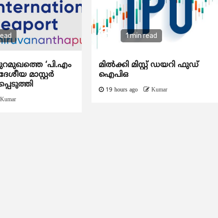
read
1 min read
ുറമുഖത്തെ ‘പി.എം
മിൽക്കി മിസ്റ്റ് ഡയറി ഫുഡ്
േശീയ മാസ്റ്റർ
ഐപിഒ
്പെടുത്തി
19 hours ago
Kumar
Kumar