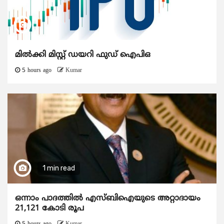
മിൽക്കി മിസ്റ്റ് ഡയറി ഫുഡ് ഐപിഒ
5 hours ago
Kumar
1 min read
ഒന്നാം പാദത്തിൽ എസ്ബിഐയുടെ അറ്റാദായം
21,121 കോടി രൂപ