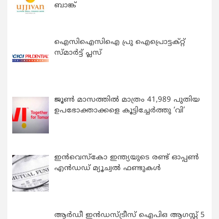
ബാങ്ക്
ഐസിഐസിഐ പ്രു ഐപ്രൊട്ടക്റ്റ്
സ്മാർട്ട് പ്ലസ്
ജൂൺ മാസത്തിൽ മാത്രം 41,989 പുതിയ
ഉപഭോക്താക്കളെ കൂട്ടിച്ചേർത്തു ‘വി’
ഇന്‍വെസ്കോ ഇന്ത്യയുടെ രണ്ട് ഓപ്പണ്‍
എന്‍ഡഡ് മ്യൂച്വല്‍ ഫണ്ടുകള്‍
ആർഡീ ഇൻഡസ്ട്രീസ് ഐപിഒ ആഗസ്റ്റ് 5