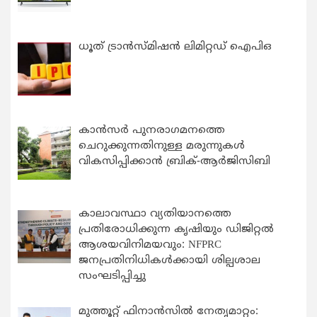
ധൂത് ട്രാൻസ്മിഷൻ ലിമിറ്റഡ് ഐപിഒ
കാന്‍സര്‍ പുനരാഗമനത്തെ
ചെറുക്കുന്നതിനുള്ള മരുന്നുകള്‍
വികസിപ്പിക്കാന്‍ ബ്രിക്-ആര്‍ജിസിബി
കാലാവസ്ഥാ വ്യതിയാനത്തെ
പ്രതിരോധിക്കുന്ന കൃഷിയും ഡിജിറ്റൽ
ആശയവിനിമയവും: NFPRC
ജനപ്രതിനിധികൾക്കായി ശില്പശാല
സംഘടിപ്പിച്ചു
മുത്തൂറ്റ് ഫിനാൻസിൽ നേതൃമാറ്റം: