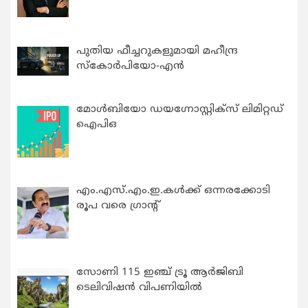
പുതിയ ഫീച്ചറുകളുമായി മഹീന്ദ്ര
സ്കോർപിയോ-എൻ
മോൾബിയോ ഡയഗ്നോസ്റ്റിക്സ് ലിമിറ്റഡ്
ഐപിഒ
എം.എസ്.എം.ഇ.കൾക്ക് ഒന്നരക്കോടി
രൂപ വരെ ഗ്രാന്റ്
സോണി 115 ഇഞ്ച് ട്രൂ ആർജിബി
ടെലിവിഷൻ വിപണിയിൽ