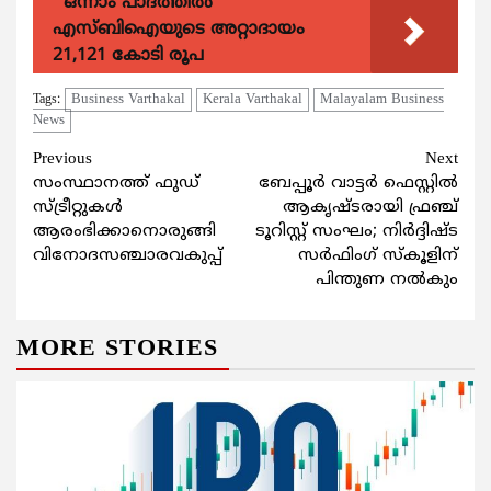
ഒന്നാം പാദത്തിൽ
എസ്ബിഐയുടെ അറ്റാദായം
21,121 കോടി രൂപ
Business Varthakal
Kerala Varthakal
Malayalam Business
Tags:
News
Continue
Previous
Next
സംസ്ഥാനത്ത്‌ ഫുഡ്
ബേപ്പൂര്‍ വാട്ടര്‍ ഫെസ്റ്റില്‍
Reading
സ്ട്രീറ്റുകള്‍
ആകൃഷ്ടരായി ഫ്രഞ്ച്
ആരംഭിക്കാനൊരുങ്ങി
ടൂറിസ്റ്റ് സംഘം; നിര്‍ദ്ദിഷ്ട
വിനോദസഞ്ചാരവകുപ്പ്
സര്‍ഫിംഗ് സ്കൂളിന്
പിന്തുണ നല്‍കും
MORE STORIES