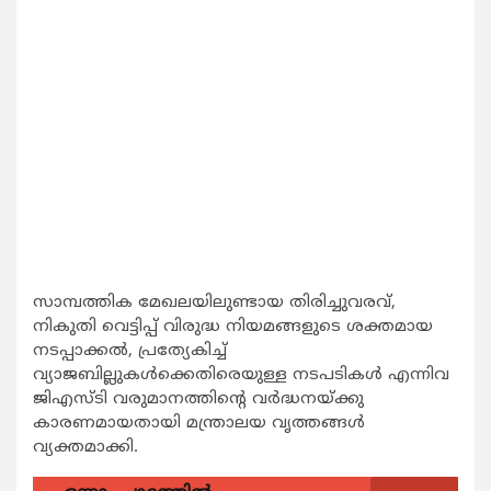
സാമ്പത്തിക മേഖലയിലുണ്ടായ തിരിച്ചുവരവ്,
നികുതി വെട്ടിപ്പ് വിരുദ്ധ നിയമങ്ങളുടെ ശക്തമായ
നടപ്പാക്കൽ, പ്രത്യേകിച്ച്
വ്യാജബില്ലുകൾക്കെതിരെയുള്ള നടപടികൾ എന്നിവ
ജിഎസ്ടി വരുമാനത്തിന്റെ വർദ്ധനയ്ക്കു
കാരണമായതായി മന്ത്രാലയ വൃത്തങ്ങൾ
വ്യക്തമാക്കി.