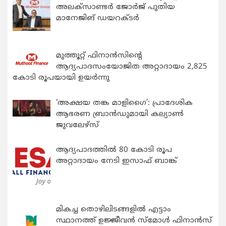
അലക്സാണ്ടർ ജോർജ് പുതിയ
മാനേജിങ് ഡയറക്ടർ
മുത്തൂറ്റ് ഫിനാൻസിന്റെ
ആദ്യപാദസംയോജിത അറ്റാദായം 2,825
കോടി രൂപയായി ഉയർന്നു
‘അക്ഷയ തങ്ക മാളിഗൈ’: പ്രാദേശിക
ആഭരണ ബ്രാന്‍ഡുമായി കല്യാണ്‍
ജുവലേഴ്‌സ്
ആദ്യപാദത്തിൽ 80 കോടി രൂപ
അറ്റാദായം നേടി ഇസാഫ് ബാങ്ക്
മികച്ച തൊഴിലിടങ്ങളിൽ എട്ടാം
സ്ഥാനത്ത് ഉജ്ജീവൻ സ്മോൾ ഫിനാൻസ്