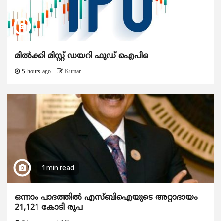
മിൽക്കി മിസ്റ്റ് ഡയറി ഫുഡ് ഐപിഒ
5 hours ago
Kumar
1 min read
ഒന്നാം പാദത്തിൽ എസ്ബിഐയുടെ അറ്റാദായം
21,121 കോടി രൂപ