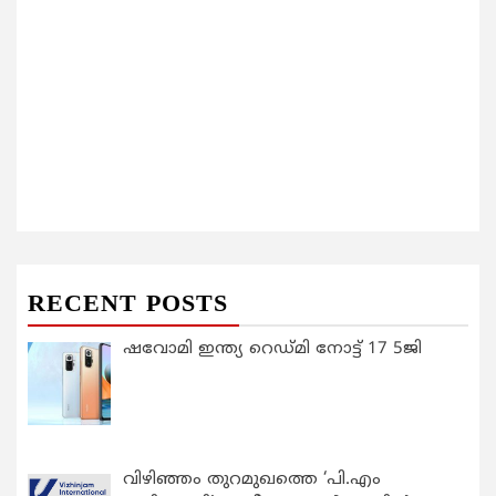
RECENT POSTS
ഷവോമി ഇന്ത്യ റെഡ്മി നോട്ട് 17 5ജി
വിഴിഞ്ഞം തുറമുഖത്തെ ‘പി.എം