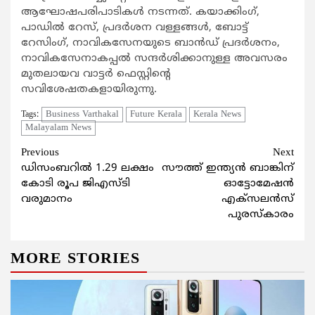
ആഘോഷപരിപാടികള്‍ നടന്നത്. കയാക്കിംഗ്,
പാഡില്‍ റേസ്, പ്രദര്‍ശന വള്ളങ്ങള്‍, ബോട്ട്
റേസിംഗ്, നാവികസേനയുടെ ബാന്‍ഡ് പ്രദര്‍ശനം,
നാവികസേനാകപ്പല്‍ സന്ദര്‍ശിക്കാനുള്ള അവസരം
മുതലായവ വാട്ടര്‍ ഫെസ്റ്റിന്‍റെ
സവിശേഷതകളായിരുന്നു.
Business Varthakal
Future Kerala
Kerala News
Tags:
Malayalam News
Continue
Previous
Next
ഡിസംബറിൽ 1.29 ലക്ഷം
സൗത്ത് ഇന്ത്യൻ ബാങ്കിന്
Reading
കോടി രൂപ ജിഎസ്ടി
ഓട്ടോമേഷൻ
വരുമാനം
എക്‌സലൻസ്
പുരസ്‌കാരം
MORE STORIES