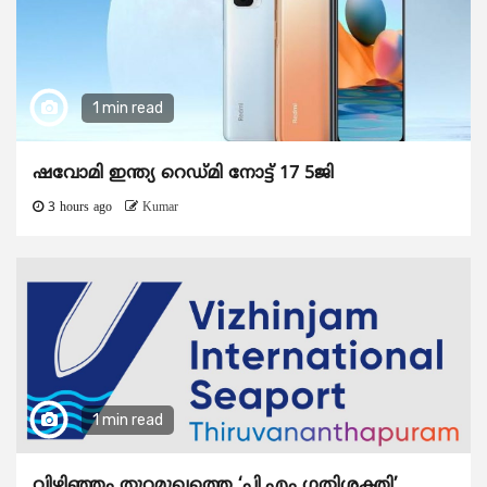
1 min read
ഷവോമി ഇന്ത്യ റെഡ്മി നോട്ട് 17 5ജി
3 hours ago
Kumar
1 min read
വിഴിഞ്ഞം തുറമുഖത്തെ ‘പി.എം ഗതിശക്തി’