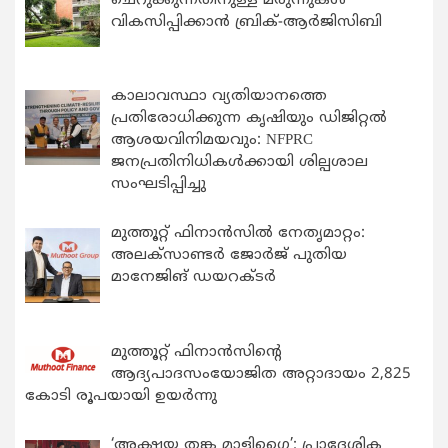
ചെറുക്കുന്നതിനുള്ള മരുന്നുകള്‍
വികസിപ്പിക്കാന്‍ ബ്രിക്-ആര്‍ജിസിബി
കാലാവസ്ഥാ വ്യതിയാനത്തെ
പ്രതിരോധിക്കുന്ന കൃഷിയും ഡിജിറ്റൽ
ആശയവിനിമയവും: NFPRC
ജനപ്രതിനിധികൾക്കായി ശില്പശാല
സംഘടിപ്പിച്ചു
മുത്തൂറ്റ് ഫിനാൻസിൽ നേതൃമാറ്റം:
അലക്സാണ്ടർ ജോർജ് പുതിയ
മാനേജിങ് ഡയറക്ടർ
മുത്തൂറ്റ് ഫിനാൻസിന്റെ
ആദ്യപാദസംയോജിത അറ്റാദായം 2,825
കോടി രൂപയായി ഉയർന്നു
‘അക്ഷയ തങ്ക മാളിഗൈ’: പ്രാദേശിക