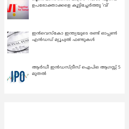
ഉപഭോക്താക്കളെ കൂട്ടിച്ചേർത്തു ‘വി’
ഇന്‍വെസ്കോ ഇന്ത്യയുടെ രണ്ട് ഓപ്പണ്‍
എന്‍ഡഡ് മ്യൂച്വല്‍ ഫണ്ടുകള്‍
ആർഡീ ഇൻഡസ്ട്രീസ് ഐപിഒ ആഗസ്റ്റ് 5
മുതൽ