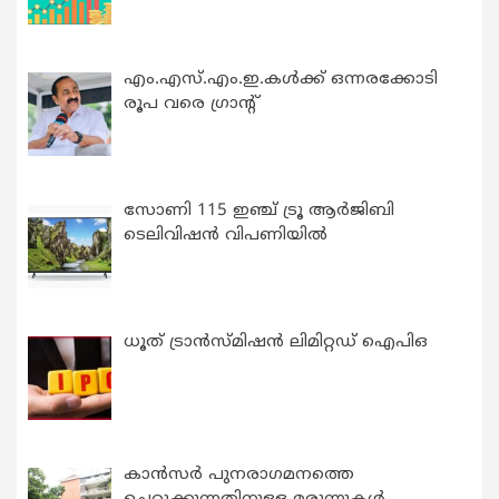
എം.എസ്.എം.ഇ.കൾക്ക് ഒന്നരക്കോടി
രൂപ വരെ ഗ്രാന്റ്
സോണി 115 ഇഞ്ച് ട്രൂ ആർജിബി
ടെലിവിഷൻ വിപണിയിൽ
ധൂത് ട്രാൻസ്മിഷൻ ലിമിറ്റഡ് ഐപിഒ
കാന്‍സര്‍ പുനരാഗമനത്തെ