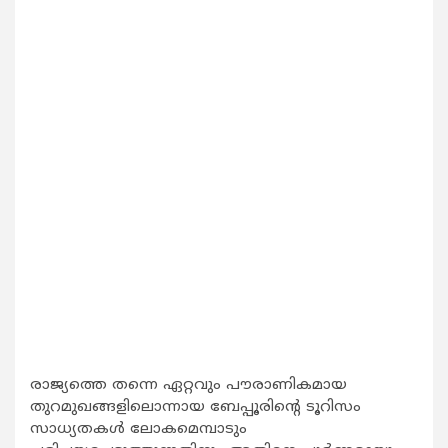
രാജ്യത്തെ തന്നെ ഏറ്റവും പൗരാണികമായ
തുറമുഖങ്ങളിലൊന്നായ ബേപ്പൂരിന്‍റെ ടൂറിസം
സാധ്യതകള്‍ ലോകമെമ്പാടും