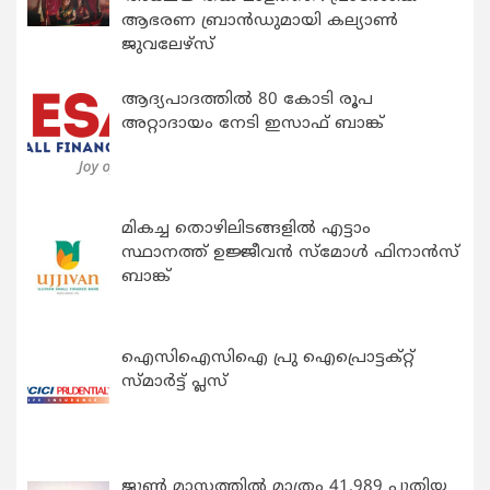
ആഭരണ ബ്രാന്‍ഡുമായി കല്യാണ്‍
ജുവലേഴ്‌സ്
ആദ്യപാദത്തിൽ 80 കോടി രൂപ
അറ്റാദായം നേടി ഇസാഫ് ബാങ്ക്
മികച്ച തൊഴിലിടങ്ങളിൽ എട്ടാം
സ്ഥാനത്ത് ഉജ്ജീവൻ സ്മോൾ ഫിനാൻസ്
ബാങ്ക്
ഐസിഐസിഐ പ്രു ഐപ്രൊട്ടക്റ്റ്
സ്മാർട്ട് പ്ലസ്
ജൂൺ മാസത്തിൽ മാത്രം 41,989 പുതിയ