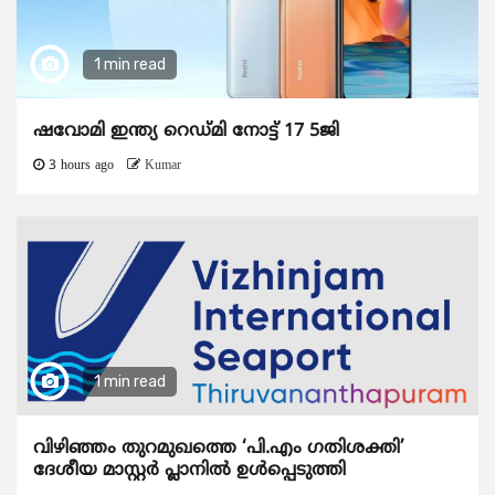
1 min read
ഷവോമി ഇന്ത്യ റെഡ്മി നോട്ട് 17 5ജി
3 hours ago
Kumar
1 min read
വിഴിഞ്ഞം തുറമുഖത്തെ ‘പി.എം ഗതിശക്തി’
ദേശീയ മാസ്റ്റർ പ്ലാനിൽ ഉൾപ്പെടുത്തി