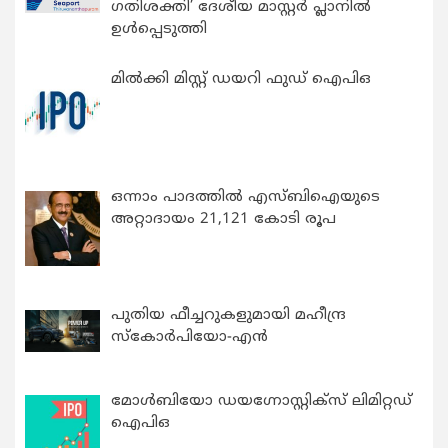
ഗതിശക്തി’ ദേശീയ മാസ്റ്റർ പ്ലാനിൽ
ഉൾപ്പെടുത്തി
മിൽക്കി മിസ്റ്റ് ഡയറി ഫുഡ് ഐപിഒ
ഒന്നാം പാദത്തിൽ എസ്ബിഐയുടെ
അറ്റാദായം 21,121 കോടി രൂപ
പുതിയ ഫീച്ചറുകളുമായി മഹീന്ദ്ര
സ്കോർപിയോ-എൻ
മോൾബിയോ ഡയഗ്നോസ്റ്റിക്സ് ലിമിറ്റഡ്
ഐപിഒ