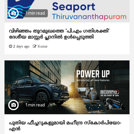
1 min read
വിഴിഞ്ഞം തുറമുഖത്തെ ‘പി.എം ഗതിശക്തി’
ദേശീയ മാസ്റ്റർ പ്ലാനിൽ ഉൾപ്പെടുത്തി
2 days ago
Kumar
1 min read
പുതിയ ഫീച്ചറുകളുമായി മഹീന്ദ്ര സ്കോർപിയോ-
എൻ