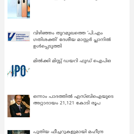
വിഴിഞ്ഞം തുറമുഖത്തെ ‘പി.എം
ഗതിശക്തി’ ദേശീയ മാസ്റ്റർ പ്ലാനിൽ
ഉൾപ്പെടുത്തി
മിൽക്കി മിസ്റ്റ് ഡയറി ഫുഡ് ഐപിഒ
ഒന്നാം പാദത്തിൽ എസ്ബിഐയുടെ
അറ്റാദായം 21,121 കോടി രൂപ
പുതിയ ഫീച്ചറുകളുമായി മഹീന്ദ്ര