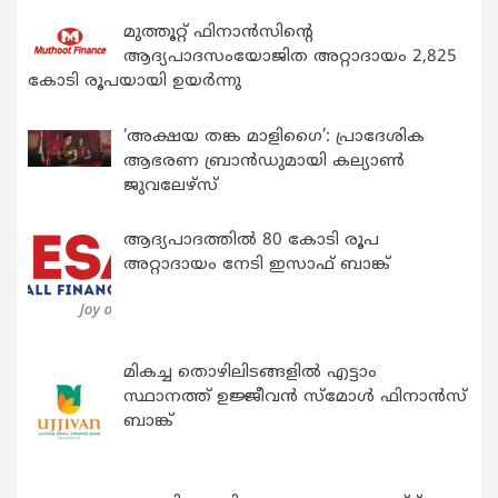
മുത്തൂറ്റ് ഫിനാൻസിന്റെ
ആദ്യപാദസംയോജിത അറ്റാദായം 2,825
കോടി രൂപയായി ഉയർന്നു
‘അക്ഷയ തങ്ക മാളിഗൈ’: പ്രാദേശിക
ആഭരണ ബ്രാന്‍ഡുമായി കല്യാണ്‍
ജുവലേഴ്‌സ്
ആദ്യപാദത്തിൽ 80 കോടി രൂപ
അറ്റാദായം നേടി ഇസാഫ് ബാങ്ക്
മികച്ച തൊഴിലിടങ്ങളിൽ എട്ടാം
സ്ഥാനത്ത് ഉജ്ജീവൻ സ്മോൾ ഫിനാൻസ്
ബാങ്ക്