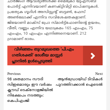
ചാര്‍ജിംഗ് ആവശ്യങ്ങള്‍ക്ക് മൈക്രോ യുഎസ്ബി
പോര്‍ട്ട് എന്നിവയാണ് കണക്റ്റിവിറ്റി ഓപ്ഷനുകള്‍.
പ്രത്യേക ഗൂഗിള്‍ അസിസ്റ്റന്റ് ബട്ടണ്‍, ഫേസ്
അണ്‍ലോക്ക് എന്നിവ സവിശേഷതകളാണ്.
ജിയോണി മാക്‌സ് പ്രോ സ്മാര്‍ട്ട്‌ഫോണിന്റെ ഉയരം,
വീതി, വണ്ണം എന്നിവ യഥാക്രമം 165 എംഎം, 75
എംഎം, 10 എംഎം എന്നിങ്ങനെയാണ്. 212
ഗ്രാമാണ് ഭാരം.
വിഴിഞ്ഞം തുറമുഖത്തെ 'പി.എം
ഗതിശക്തി' ദേശീയ മാസ്റ്റർ
പ്ലാനിൽ ഉൾപ്പെടുത്തി
Continue
Previous
Next
98 ശതമാനം സൗദി
ആന്‍ഡ്രോയ്ഡ് ടിവികള്‍
Reading
സിഇഒമാരും ഈ വര്‍ഷം
പുറത്തിറക്കാന്‍ ഐടെല്‍
ക്ലൗഡ് ടെക്‌നോളജിയില്‍
നിക്ഷേപം നടത്തും:
കെപിഎംജി