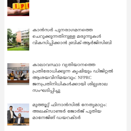
കാന്‍സര്‍ പുനരാഗമനത്തെ
ചെറുക്കുന്നതിനുള്ള മരുന്നുകള്‍
വികസിപ്പിക്കാന്‍ ബ്രിക്-ആര്‍ജിസിബി
കാലാവസ്ഥാ വ്യതിയാനത്തെ
പ്രതിരോധിക്കുന്ന കൃഷിയും ഡിജിറ്റൽ
ആശയവിനിമയവും: NFPRC
ജനപ്രതിനിധികൾക്കായി ശില്പശാല
സംഘടിപ്പിച്ചു
മുത്തൂറ്റ് ഫിനാൻസിൽ നേതൃമാറ്റം:
അലക്സാണ്ടർ ജോർജ് പുതിയ
മാനേജിങ് ഡയറക്ടർ