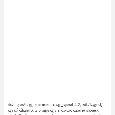
4ജി എല്‍ടിഇ, വൈഫൈ, ബ്ലൂടൂത്ത് 4.2, ജിപിഎസ്/
എ ജിപിഎസ്, 3.5 എംഎം ഹെഡ്‌ഫോണ്‍ ജാക്ക്,