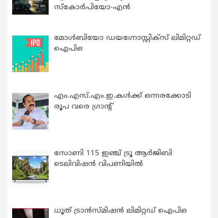
സ്കോർപിയോ-എൻ
മോൾബിയോ ഡയഗ്നോസ്റ്റിക്സ് ലിമിറ്റഡ്
ഐപിഒ
എം.എസ്.എം.ഇ.കൾക്ക് ഒന്നരക്കോടി
രൂപ വരെ ഗ്രാന്റ്
സോണി 115 ഇഞ്ച് ട്രൂ ആർജിബി
ടെലിവിഷൻ വിപണിയിൽ
ധൂത് ട്രാൻസ്മിഷൻ ലിമിറ്റഡ് ഐപിഒ