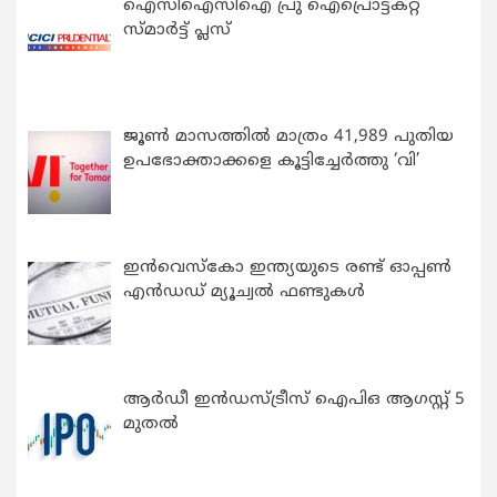
ഐസിഐസിഐ പ്രു ഐപ്രൊട്ടക്റ്റ്
സ്മാർട്ട് പ്ലസ്
ജൂൺ മാസത്തിൽ മാത്രം 41,989 പുതിയ
ഉപഭോക്താക്കളെ കൂട്ടിച്ചേർത്തു ‘വി’
ഇന്‍വെസ്കോ ഇന്ത്യയുടെ രണ്ട് ഓപ്പണ്‍
എന്‍ഡഡ് മ്യൂച്വല്‍ ഫണ്ടുകള്‍
ആർഡീ ഇൻഡസ്ട്രീസ് ഐപിഒ ആഗസ്റ്റ് 5
മുതൽ