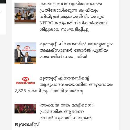
കാലാവസ്ഥാ വ്യതിയാനത്തെ
പ്രതിരോധിക്കുന്ന കൃഷിയും
ര
ഡിജിറ്റൽ ആശയവിനിമയവും:
NFPRC ജനപ്രതിനിധികൾക്കായി
ശില്പശാല സംഘടിപ്പിച്ചു
മുത്തൂറ്റ് ഫിനാൻസിൽ നേതൃമാറ്റം:
അലക്സാണ്ടർ ജോർജ് പുതിയ
മാനേജിങ് ഡയറക്ടർ
മുത്തൂറ്റ് ഫിനാൻസിന്റെ
ആദ്യപാദസംയോജിത അറ്റാദായം
2,825 കോടി രൂപയായി ഉയർന്നു
‘അക്ഷയ തങ്ക മാളിഗൈ’:
പ്രാദേശിക ആഭരണ
ബ്രാന്‍ഡുമായി കല്യാണ്‍
ജുവലേഴ്‌സ്