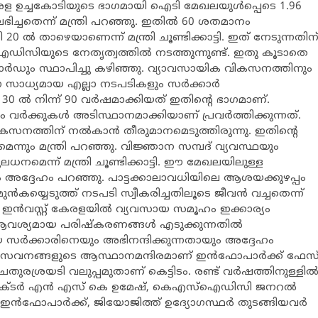
കേരള ഉച്ചകോടിയുടെ ഭാഗമായി ഐടി മേഖലയുള്‍പ്പെടെ 1.96
ച്ചതെന്ന് മന്ത്രി പറഞ്ഞു. ഇതില്‍ 60 ശതമാനം
 ല്‍ താഴെയാണെന്ന് മന്ത്രി ചൂണ്ടിക്കാട്ടി. ഇത് നേടുന്നതിന
ുടെ നേതൃത്വത്തില്‍ നടത്തുന്നുണ്ട്. ഇതു കൂടാതെ
്‍ഡും സ്ഥാപിച്ചു കഴിഞ്ഞു. വ്യാവസായിക വികസനത്തിനും
ാധ്യമായ എല്ലാ നടപടികളും സര്‍ക്കാര്‍
ി 30 ല്‍ നിന്ന് 90 വര്‍ഷമാക്കിയത് ഇതിന്‍റെ ഭാഗമാണ്.
വര്‍ക്കുകള്‍ അടിസ്ഥാനമാക്കിയാണ് പ്രവര്‍ത്തിക്കുന്നത്.
ികസനത്തിന് നല്‍കാന്‍ തീരുമാനമെടുത്തിരുന്നു. ഇതിന്‍റെ
െന്നും മന്ത്രി പറഞ്ഞു. വിജ്ഞാന സമ്പദ് വ്യവസ്ഥയും
നമെന്ന് മന്ത്രി ചൂണ്ടിക്കാട്ടി. ഈ മേഖലയിലുള്ള
 അദ്ദേഹം പറഞ്ഞു. പാട്ടക്കാലാവധിയിലെ ആശയക്കുഴപ്പം
 മുന്‍കയ്യെടുത്ത് നടപടി സ്വീകരിച്ചതിലൂടെ ജീവന്‍ വച്ചതെന്ന്
 ഇന്‍വസ്റ്റ് കേരളയില്‍ വ്യവസായ സമൂഹം ഇക്കാര്യം
് ആവശ്യമായ പരിഷ്‌കരണങ്ങള്‍ എടുക്കുന്നതില്‍
ിയ സര്‍ക്കാരിനെയും അഭിനന്ദിക്കുന്നതായും അദ്ദേഹം
േവനങ്ങളുടെ ആസ്ഥാനമന്ദിരമാണ് ഇന്‍ഫോപാര്‍ക്ക് ഫേസ
തുരശ്രയടി വലുപ്പമുതാണ് കെട്ടിടം. രണ്ട് വര്‍ഷത്തിനുള്ളില്
്ലാകളക്ടര്‍ എന്‍ എസ് കെ ഉമേഷ്, കെഎസ്‌ഐഡിസി ജനറല്‍
്‍ഫോപാര്‍ക്ക്, ജിയോജിത്ത് ഉദ്യോഗസ്ഥര്‍ തുടങ്ങിയവര്‍