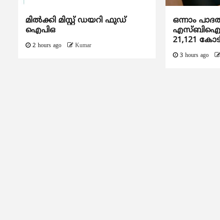
മിൽക്കി മിസ്റ്റ് ഡയറി ഫുഡ്
ഒന്നാം പാദ
ഐപിഒ
എസ്ബിഐയു
21,121 കോട
2 hours ago
Kumar
3 hours ago