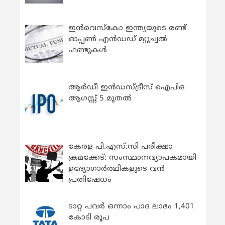
ഇന്‍വെസ്കോ ഇന്ത്യയുടെ രണ്ട്
ഓപ്പണ്‍ എന്‍ഡഡ് മ്യൂച്വല്‍
ഫണ്ടുകള്‍
ആർഡീ ഇൻഡസ്ട്രീസ് ഐപിഒ
ആഗസ്റ്റ് 5 മുതൽ
കേരള പി.എസ്.സി പരീക്ഷാ
ക്രമക്കേട്: സംസ്ഥാനവ്യാപകമായി
ഉദ്യോഗാര്‍ത്ഥികളുടെ വന്‍
പ്രതിഷേധം
ടാറ്റ പവർ ഒന്നാം പാദ ലാഭം 1,401
കോടി രൂപ