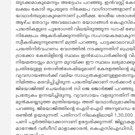
തുടക്കമാകുമെന്നും അദ്ദേഹം പറഞ്ഞു. ഇന്‍വസ്റ്റ് 
ലക്ഷം കോടി രൂപയുടെ നിക്ഷേപ വാഗ്ദാനങ്ങളാണ് ലഭി
യാഥാര്‍ത്ഥ്യമാകുമെന്നാണ് പ്രതീക്ഷ. ദേശീയ ശരാശരി 20
ആഴ്ച തോറും അവലോകന യോഗങ്ങള്‍ കെഎസ്‌ഐഡിസിയ
പദ്ധതികളുടെ പുരോഗതി വിലയിരുത്തുന്ന ഡാഷ് ബോര
നിക്ഷേപം ആകര്‍ഷിക്കുന്നതിനും സഹായകരമാകുന്ന സ
സ്വീകരിക്കുന്നുണ്ടെന്ന് മന്ത്രി പറഞ്ഞു. പാട്ടക്കാലാവധ
പദ്ധതിനിര്‍വഹണം വേഗത്തില്‍ നടക്കുന്നതിന് ഫ്രെയിം 
ട്രാക്കോ കേബിളിന്‍റെ സ്ഥലം ഇന്‍ഫോപാര്‍ക്കിന്‍റെ വ
നിയമതടസ്സം മാറുന്ന മുറയ്ക്ക ഈ സ്ഥലം ലഭ്യമാക്കുമ
പ്രതിഭയുള്ള തൊഴില്‍ശേഷിയുമാണ് കേരളത്തിന്‍റെ മൂലധ
വ്യവസായങ്ങള്‍ക്ക് വലിയ സാധ്യതകളാണുള്ളതെന്നും
നിമിത്തം മരവിപ്പിച്ചിരുന്ന പദ്ധതിയ്ക്കാണ് സര്‍ക്കാര്‍
ജിയോജിത്ത് ചെയര്‍മാന്‍ സി ജെ ജോര്‍ജ്ജ് പറഞ്ഞു.
പ്രത്യേകം ഉന്നയിച്ചിരുന്നു. വ്യവസായം വളരുന്നതിന
മുന്‍കയ്യെടുത്ത മന്ത്രിയെയും അത് യാഥാര്‍ഥ്യമാക്ക
പറഞ്ഞു. ജിയോജിത്തിന്‍റെ ഐടി-ഐടി അനുബന്ധ സ
രണ്ടില്‍ ഉയരുന്നത്. പതിനാറ് നിലകളിലായി 1,30,000 ച
പണി പൂര്‍ത്തിയാക്കാനാണ് ഉദ്ദേശിക്കുന്നത്. ജില
മാനേജര്‍ വര്‍ഗീസ് മാളാക്കാരന്‍, കെഎസ്‌ഐഡിസി, ഇന