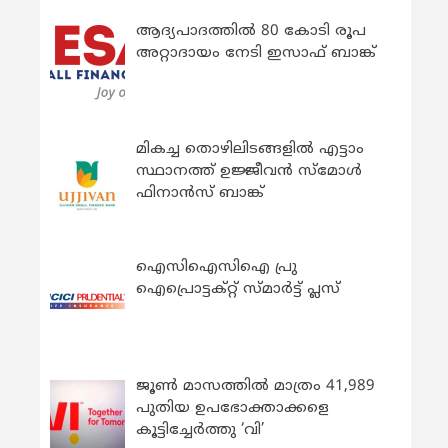
ആദ്യപാദത്തിൽ 80 കോടി രൂപ
അറ്റാദായം നേടി ഇസാഫ് ബാങ്ക്
മികച്ച തൊഴിലിടങ്ങളിൽ എട്ടാം
സ്ഥാനത്ത് ഉജ്ജീവൻ സ്മോൾ
ഫിനാൻസ് ബാങ്ക്
ഐസിഐസിഐ പ്രു
ഐപ്രൊട്ടക്റ്റ് സ്മാർട്ട് പ്ലസ്
ജൂൺ മാസത്തിൽ മാത്രം 41,989
പുതിയ ഉപഭോക്താക്കളെ
കൂട്ടിച്ചേർത്തു ‘വി’