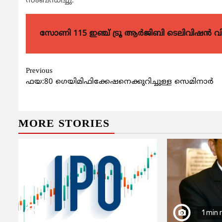
സംബന്ധിച്ചു.
സോണി 115 ഇഞ്ച് ട്രൂ ആർജിബി ടെലിവിഷൻ 
Continue
Previous
ഫയ:80 ഗെയിമിഫിക്കേഷനെക്കുറിച്ചുള്ള സെമിനാര്‍
Reading
MORE STORIES
1 min 