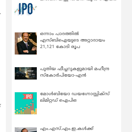
്
ഒന്നാം പാദത്തിൽ
എസ്ബിഐയുടെ അറ്റാദായം
21,121 കോടി രൂപ
പുതിയ ഫീച്ചറുകളുമായി മഹീന്ദ്ര
സ്കോർപിയോ-എൻ
മോൾബിയോ ഡയഗ്നോസ്റ്റിക്സ്
ലിമിറ്റഡ് ഐപിഒ
്
‍
എം.എസ്.എം.ഇ.കൾക്ക്