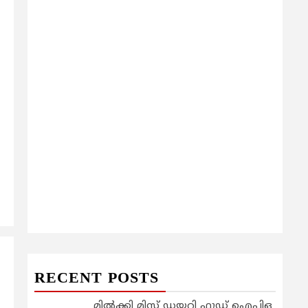
RECENT POSTS
മിൽക്കി മിസ്റ്റ് ഡയറി ഫുഡ് ഐപിഒ