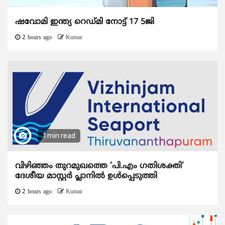
ഷവോമി ഇന്ത്യ റെഡ്മി നോട്ട് 17 5ജി
2 hours ago
Kumar
1 min read
വിഴിഞ്ഞം തുറമുഖത്തെ ‘പി.എം ഗതിശക്തി’
ദേശീയ മാസ്റ്റർ പ്ലാനിൽ ഉൾപ്പെടുത്തി
2 hours ago
Kumar