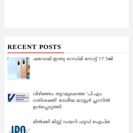
RECENT POSTS
ഷവോമി ഇന്ത്യ റെഡ്മി നോട്ട് 17 5ജി
വിഴിഞ്ഞം തുറമുഖത്തെ ‘പി.എം
ഗതിശക്തി’ ദേശീയ മാസ്റ്റർ പ്ലാനിൽ
ഉൾപ്പെടുത്തി
മിൽക്കി മിസ്റ്റ് ഡയറി ഫുഡ് ഐപിഒ