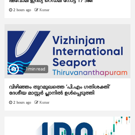
ഷവോമി ഇന്ത്യ റെഡ്മി നോട്ട് 17 5ജി
2 hours ago
Kumar
1 min read
വിഴിഞ്ഞം തുറമുഖത്തെ ‘പി.എം ഗതിശക്തി’
ദേശീയ മാസ്റ്റർ പ്ലാനിൽ ഉൾപ്പെടുത്തി
2 hours ago
Kumar