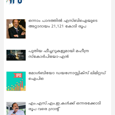
ഒന്നാം പാദത്തിൽ എസ്ബിഐയുടെ
അറ്റാദായം 21,121 കോടി രൂപ
പുതിയ ഫീച്ചറുകളുമായി മഹീന്ദ്ര
സ്കോർപിയോ-എൻ
മോൾബിയോ ഡയഗ്നോസ്റ്റിക്സ് ലിമിറ്റഡ്
ഐപിഒ
എം.എസ്.എം.ഇ.കൾക്ക് ഒന്നരക്കോടി
രൂപ വരെ ഗ്രാന്റ്