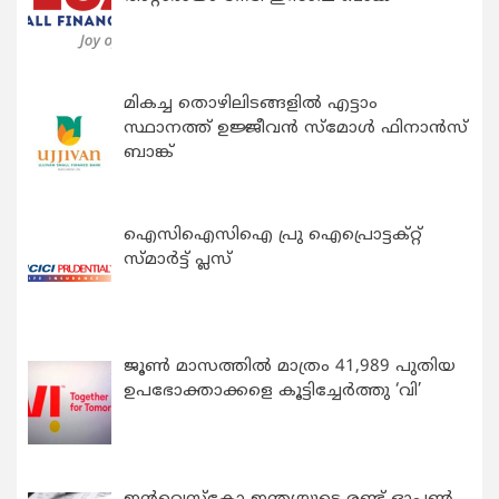
മികച്ച തൊഴിലിടങ്ങളിൽ എട്ടാം
സ്ഥാനത്ത് ഉജ്ജീവൻ സ്മോൾ ഫിനാൻസ്
ബാങ്ക്
ഐസിഐസിഐ പ്രു ഐപ്രൊട്ടക്റ്റ്
സ്മാർട്ട് പ്ലസ്
ജൂൺ മാസത്തിൽ മാത്രം 41,989 പുതിയ
ഉപഭോക്താക്കളെ കൂട്ടിച്ചേർത്തു ‘വി’