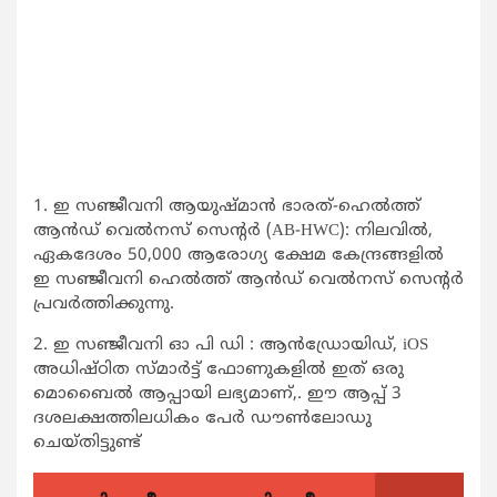
1. ഇ സഞ്ജീവനി ആയുഷ്മാൻ ഭാരത്-ഹെൽത്ത്
ആൻഡ് വെൽനസ് സെന്റർ (AB-HWC): നിലവിൽ,
ഏകദേശം 50,000 ആരോഗ്യ ക്ഷേമ കേന്ദ്രങ്ങളിൽ
ഇ സഞ്ജീവനി ഹെൽത്ത് ആൻഡ് വെൽനസ് സെന്റർ
പ്രവർത്തിക്കുന്നു.
2. ഇ സഞ്ജീവനി ഓ പി ഡി : ആൻഡ്രോയിഡ്, iOS
അധിഷ്‌ഠിത സ്‌മാർട്ട് ഫോണുകളിൽ ഇത് ഒരു
മൊബൈൽ ആപ്പായി ലഭ്യമാണ്,. ഈ ആപ്പ് 3
ദശലക്ഷത്തിലധികം പേർ ഡൗൺലോഡു
ചെയ്തിട്ടുണ്ട്