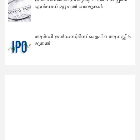
ഇന്‍വെസ്കോ ഇന്ത്യയുടെ രണ്ട് ഓപ്പണ്‍
എന്‍ഡഡ് മ്യൂച്വല്‍ ഫണ്ടുകള്‍
ആർഡീ ഇൻഡസ്ട്രീസ് ഐപിഒ ആഗസ്റ്റ് 5
മുതൽ