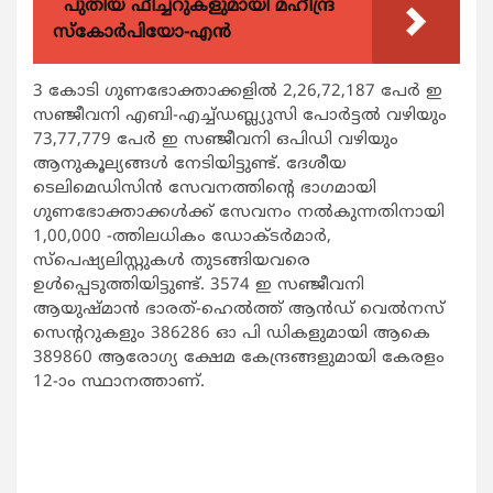
പുതിയ ഫീച്ചറുകളുമായി മഹീന്ദ്ര
സ്കോർപിയോ-എൻ
3 കോടി ഗുണഭോക്താക്കളിൽ 2,26,72,187 പേർ ഇ
സഞ്ജീവനി എബി-എച്ച്‌ഡബ്ല്യുസി പോർട്ടൽ വഴിയും
73,77,779 പേർ ഇ സഞ്ജീവനി ഒപിഡി വഴിയും
ആനുകൂല്യങ്ങൾ നേടിയിട്ടുണ്ട്. ദേശീയ
ടെലിമെഡിസിൻ സേവനത്തിന്റെ ഭാഗമായി
ഗുണഭോക്താക്കൾക്ക് സേവനം നൽകുന്നതിനായി
1,00,000 -ത്തിലധികം ഡോക്ടർമാർ,
സ്പെഷ്യലിസ്റ്റുകൾ തുടങ്ങിയവരെ
ഉൾപ്പെടുത്തിയിട്ടുണ്ട്. 3574 ഇ സഞ്ജീവനി
ആയുഷ്മാൻ ഭാരത്-ഹെൽത്ത് ആൻഡ് വെൽനസ്
സെന്ററുകളും 386286 ഓ പി ഡികളുമായി ആകെ
389860 ആരോഗ്യ ക്ഷേമ കേന്ദ്രങ്ങളുമായി കേരളം
12-ാം സ്ഥാനത്താണ്.