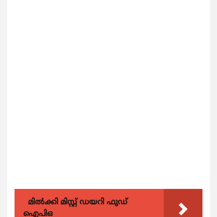
മിൽക്കി മിസ്റ്റ് ഡയറി ഫുഡ്
ഐപിഒ