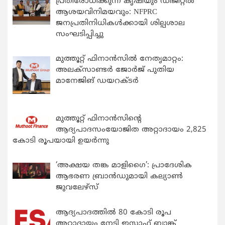
പ്രതിരോധിക്കുന്ന കൃഷിയും ഡിജിറ്റൽ
ആശയവിനിമയവും: NFPRC
ജനപ്രതിനിധികൾക്കായി ശില്പശാല
സംഘടിപ്പിച്ചു
മുത്തൂറ്റ് ഫിനാൻസിൽ നേതൃമാറ്റം:
അലക്സാണ്ടർ ജോർജ് പുതിയ
മാനേജിങ് ഡയറക്ടർ
മുത്തൂറ്റ് ഫിനാൻസിന്റെ
ആദ്യപാദസംയോജിത അറ്റാദായം 2,825
കോടി രൂപയായി ഉയർന്നു
‘അക്ഷയ തങ്ക മാളിഗൈ’: പ്രാദേശിക
ആഭരണ ബ്രാന്‍ഡുമായി കല്യാണ്‍
ജുവലേഴ്‌സ്
ആദ്യപാദത്തിൽ 80 കോടി രൂപ
അറ്റാദായം നേടി ഇസാഫ് ബാങ്ക്