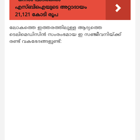
എസ്ബിഐയുടെ അറ്റാദായം
21,121 കോടി രൂപ
ലോകത്തെ ഇത്തരത്തിലുള്ള ആദ്യത്തെ
ടെലിമെഡിസിൻ സംരംഭമായ ഇ സഞ്ജീവനിയ്ക്ക്
രണ്ട് വകഭേദങ്ങളുണ്ട്: