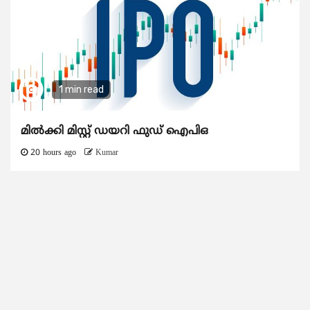
1 min read
മിൽക്കി മിസ്റ്റ് ഡയറി ഫുഡ് ഐപിഒ
20 hours ago
Kumar