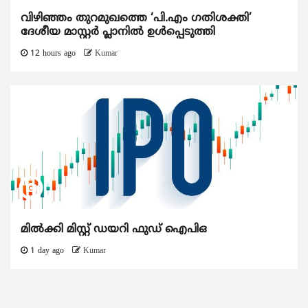
വിഴിഞ്ഞം തുറമുഖത്തെ ‘പി.എം ഗതിശക്തി’
ദേശീയ മാസ്റ്റർ പ്ലാനിൽ ഉൾപ്പെടുത്തി
12 hours ago
Kumar
മിൽക്കി മിസ്റ്റ് ഡയറി ഫുഡ് ഐപിഒ
1 day ago
Kumar