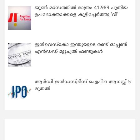
ജൂൺ മാസത്തിൽ മാത്രം 41,989 പുതിയ
ഉപഭോക്താക്കളെ കൂട്ടിച്ചേർത്തു ‘വി’
ഇന്‍വെസ്കോ ഇന്ത്യയുടെ രണ്ട് ഓപ്പണ്‍
എന്‍ഡഡ് മ്യൂച്വല്‍ ഫണ്ടുകള്‍
ആർഡീ ഇൻഡസ്ട്രീസ് ഐപിഒ ആഗസ്റ്റ് 5
മുതൽ