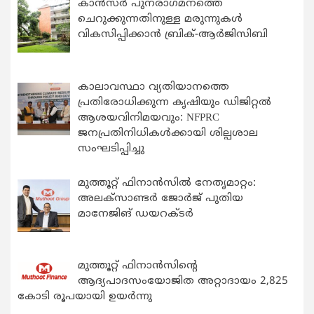
കാന്‍സര്‍ പുനരാഗമനത്തെ
ചെറുക്കുന്നതിനുള്ള മരുന്നുകള്‍
വികസിപ്പിക്കാന്‍ ബ്രിക്-ആര്‍ജിസിബി
കാലാവസ്ഥാ വ്യതിയാനത്തെ
പ്രതിരോധിക്കുന്ന കൃഷിയും ഡിജിറ്റൽ
ആശയവിനിമയവും: NFPRC
ജനപ്രതിനിധികൾക്കായി ശില്പശാല
സംഘടിപ്പിച്ചു
മുത്തൂറ്റ് ഫിനാൻസിൽ നേതൃമാറ്റം:
അലക്സാണ്ടർ ജോർജ് പുതിയ
മാനേജിങ് ഡയറക്ടർ
മുത്തൂറ്റ് ഫിനാൻസിന്റെ
ആദ്യപാദസംയോജിത അറ്റാദായം 2,825
കോടി രൂപയായി ഉയർന്നു