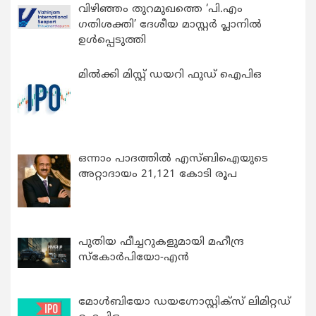
വിഴിഞ്ഞം തുറമുഖത്തെ ‘പി.എം
ഗതിശക്തി’ ദേശീയ മാസ്റ്റർ പ്ലാനിൽ
ഉൾപ്പെടുത്തി
മിൽക്കി മിസ്റ്റ് ഡയറി ഫുഡ് ഐപിഒ
ഒന്നാം പാദത്തിൽ എസ്ബിഐയുടെ
അറ്റാദായം 21,121 കോടി രൂപ
പുതിയ ഫീച്ചറുകളുമായി മഹീന്ദ്ര
സ്കോർപിയോ-എൻ
മോൾബിയോ ഡയഗ്നോസ്റ്റിക്സ് ലിമിറ്റഡ്