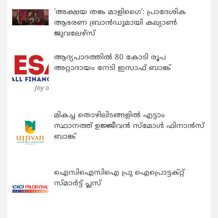
‘അക്ഷയ തങ്ക മാളിഗൈ’: പ്രാദേശിക
ആഭരണ ബ്രാന്‍ഡുമായി കല്യാണ്‍
ജുവലേഴ്‌സ്
ആദ്യപാദത്തിൽ 80 കോടി രൂപ
അറ്റാദായം നേടി ഇസാഫ് ബാങ്ക്
മികച്ച തൊഴിലിടങ്ങളിൽ എട്ടാം
സ്ഥാനത്ത് ഉജ്ജീവൻ സ്മോൾ ഫിനാൻസ്
ബാങ്ക്
ഐസിഐസിഐ പ്രു ഐപ്രൊട്ടക്റ്റ്
സ്മാർട്ട് പ്ലസ്