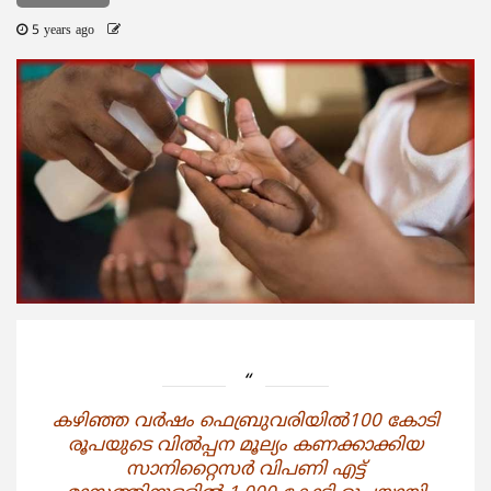
5 years ago
കഴിഞ്ഞ വര്‍ഷം ഫെബ്രുവരിയില്‍100 കോടി
രൂപയുടെ വില്‍പ്പന മൂല്യം കണക്കാക്കിയ
സാനിറ്റൈസര്‍ വിപണി എട്ട്