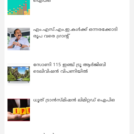
ഐപിഒ
എം.എസ്.എം.ഇ.കൾക്ക് ഒന്നരക്കോടി
രൂപ വരെ ഗ്രാന്റ്
സോണി 115 ഇഞ്ച് ട്രൂ ആർജിബി
ടെലിവിഷൻ വിപണിയിൽ
ധൂത് ട്രാൻസ്മിഷൻ ലിമിറ്റഡ് ഐപിഒ