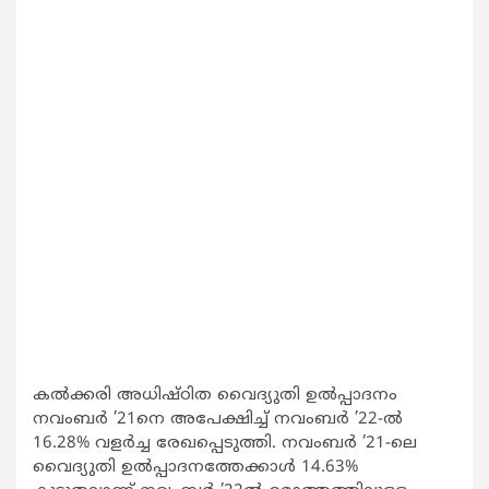
കൽക്കരി അധിഷ്‌ഠിത വൈദ്യുതി ഉൽപ്പാദനം
നവംബർ ’21നെ അപേക്ഷിച്ച് നവംബർ ’22-ൽ
16.28% വളർച്ച രേഖപ്പെടുത്തി. നവംബർ ’21-ലെ
വൈദ്യുതി ഉൽപ്പാദനത്തേക്കാൾ 14.63%