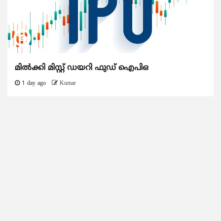
മിൽക്കി മിസ്റ്റ് ഡയറി ഫുഡ് ഐപിഒ
1 day ago
Kumar