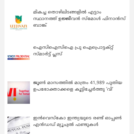
മികച്ച തൊഴിലിടങ്ങളിൽ എട്ടാം
സ്ഥാനത്ത് ഉജ്ജീവൻ സ്മോൾ ഫിനാൻസ്
ബാങ്ക്
ഐസിഐസിഐ പ്രു ഐപ്രൊട്ടക്റ്റ്
സ്മാർട്ട് പ്ലസ്
ജൂൺ മാസത്തിൽ മാത്രം 41,989 പുതിയ
ഉപഭോക്താക്കളെ കൂട്ടിച്ചേർത്തു ‘വി’
ഇന്‍വെസ്കോ ഇന്ത്യയുടെ രണ്ട് ഓപ്പണ്‍
എന്‍ഡഡ് മ്യൂച്വല്‍ ഫണ്ടുകള്‍