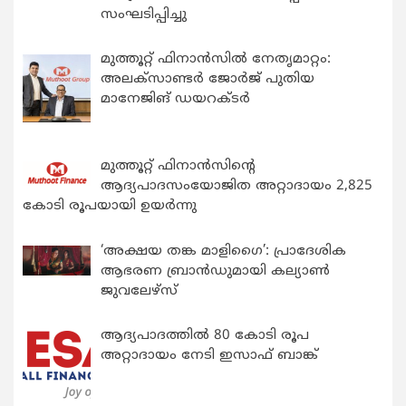
സംഘടിപ്പിച്ചു
മുത്തൂറ്റ് ഫിനാൻസിൽ നേതൃമാറ്റം:
അലക്സാണ്ടർ ജോർജ് പുതിയ
മാനേജിങ് ഡയറക്ടർ
മുത്തൂറ്റ് ഫിനാൻസിന്റെ
ആദ്യപാദസംയോജിത അറ്റാദായം 2,825
കോടി രൂപയായി ഉയർന്നു
‘അക്ഷയ തങ്ക മാളിഗൈ’: പ്രാദേശിക
ആഭരണ ബ്രാന്‍ഡുമായി കല്യാണ്‍
ജുവലേഴ്‌സ്
ആദ്യപാദത്തിൽ 80 കോടി രൂപ
അറ്റാദായം നേടി ഇസാഫ് ബാങ്ക്