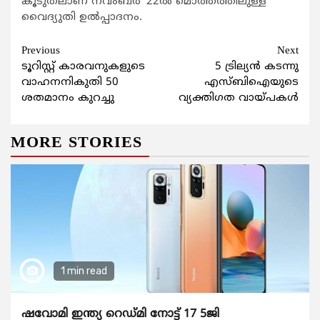
കൂടുതലാണ് നവംബർ ’22ൽ മൊത്തത്തിലുള്ള
വൈദ്യുതി ഉൽപ്പാദനം.
Continue
Previous
Next
ടൂറിസ്റ്റ് കാരവനുകളുടെ
5 ട്രില്യന്‍ കടന്നു
Reading
വാഹനനികുതി 50
എസ്ബിഐയുടെ
ശതമാനം കുറച്ചു
വ്യക്തിഗത വായ്പകള്‍
MORE STORIES
1 min read
ഷവോമി ഇന്ത്യ റെഡ്മി നോട്ട് 17 5ജി