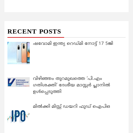
RECENT POSTS
ഷവോമി ഇന്ത്യ റെഡ്മി നോട്ട് 17 5ജി
വിഴിഞ്ഞം തുറമുഖത്തെ ‘പി.എം
ഗതിശക്തി’ ദേശീയ മാസ്റ്റർ പ്ലാനിൽ
ഉൾപ്പെടുത്തി
മിൽക്കി മിസ്റ്റ് ഡയറി ഫുഡ് ഐപിഒ