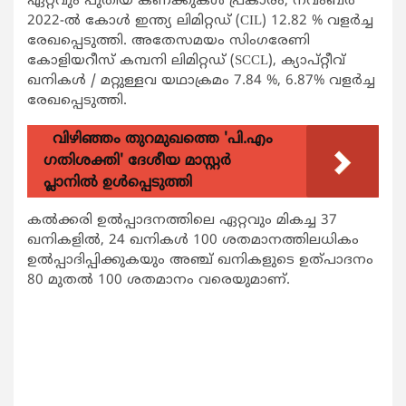
ഏറ്റവും പുതിയ കണക്കുകൾ പ്രകാരം, നവംബർ
2022-ൽ കോൾ ഇന്ത്യ ലിമിറ്റഡ് (CIL) 12.82 % വളർച്ച
രേഖപ്പെടുത്തി. അതേസമയം സിംഗരേണി
കോളിയറീസ് കമ്പനി ലിമിറ്റഡ് (SCCL), ക്യാപ്റ്റീവ്
ഖനികൾ / മറ്റുള്ളവ യഥാക്രമം 7.84 %, 6.87% വളർച്ച
രേഖപ്പെടുത്തി.
വിഴിഞ്ഞം തുറമുഖത്തെ 'പി.എം
ഗതിശക്തി' ദേശീയ മാസ്റ്റർ
പ്ലാനിൽ ഉൾപ്പെടുത്തി
കൽക്കരി ഉൽപ്പാദനത്തിലെ ഏറ്റവും മികച്ച 37
ഖനികളിൽ, 24 ഖനികൾ 100 ശതമാനത്തിലധികം
ഉൽപ്പാദിപ്പിക്കുകയും അഞ്ച് ഖനികളുടെ ഉത്പാദനം
80 മുതൽ 100 ശതമാനം വരെയുമാണ്.