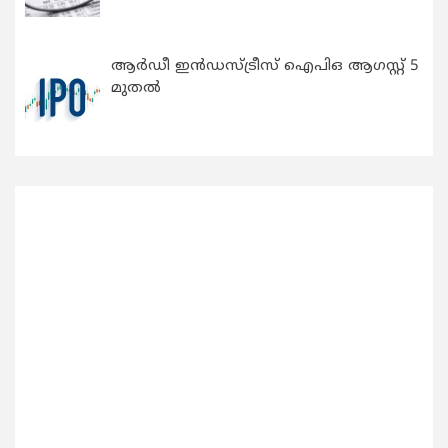
ആർഡീ ഇൻഡസ്ട്രീസ് ഐപിഒ ആഗസ്റ്റ് 5
മുതൽ