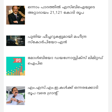
ഒന്നാം പാദത്തിൽ എസ്ബിഐയുടെ
അറ്റാദായം 21,121 കോടി രൂപ
പുതിയ ഫീച്ചറുകളുമായി മഹീന്ദ്ര
സ്കോർപിയോ-എൻ
മോൾബിയോ ഡയഗ്നോസ്റ്റിക്സ് ലിമിറ്റഡ്
ഐപിഒ
എം.എസ്.എം.ഇ.കൾക്ക് ഒന്നരക്കോടി
രൂപ വരെ ഗ്രാന്റ്