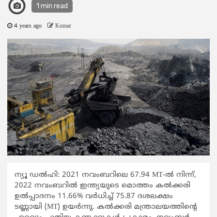
1 min read
4 years ago
Kumar
ന്യൂ ഡൽഹി: 2021 നവംബറിലെ 67.94 MT-ൽ നിന്ന്,
2022 നവംബറിൽ ഇന്ത്യയുടെ മൊത്തം കൽക്കരി
ഉൽപ്പാദനം 11.66% വർധിച്ച് 75.87 ദശലക്ഷം
ടണ്ണായി (MT) ഉയർന്നു. കൽക്കരി മന്ത്രാലയത്തിന്റെ