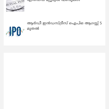
എന്‍ഡഡ് മ്യൂച്വല്‍ ഫണ്ടുകള്‍
ആർഡീ ഇൻഡസ്ട്രീസ് ഐപിഒ ആഗസ്റ്റ് 5
മുതൽ