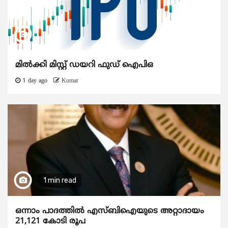
മിൽക്കി മിസ്റ്റ് ഡയറി ഫുഡ് ഐപിഒ
1 day ago
Kumar
1 min read
ഒന്നാം പാദത്തിൽ എസ്ബിഐയുടെ അറ്റാദായം
21,121 കോടി രൂപ