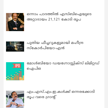
ഒന്നാം പാദത്തിൽ എസ്ബിഐയുടെ
അറ്റാദായം 21,121 കോടി രൂപ
പുതിയ ഫീച്ചറുകളുമായി മഹീന്ദ്ര
സ്കോർപിയോ-എൻ
മോൾബിയോ ഡയഗ്നോസ്റ്റിക്സ് ലിമിറ്റഡ്
ഐപിഒ
എം.എസ്.എം.ഇ.കൾക്ക് ഒന്നരക്കോടി
രൂപ വരെ ഗ്രാന്റ്