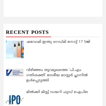
RECENT POSTS
ഷവോമി ഇന്ത്യ റെഡ്മി നോട്ട് 17 5ജി
വിഴിഞ്ഞം തുറമുഖത്തെ ‘പി.എം
ഗതിശക്തി’ ദേശീയ മാസ്റ്റർ പ്ലാനിൽ
ഉൾപ്പെടുത്തി
മിൽക്കി മിസ്റ്റ് ഡയറി ഫുഡ് ഐപിഒ