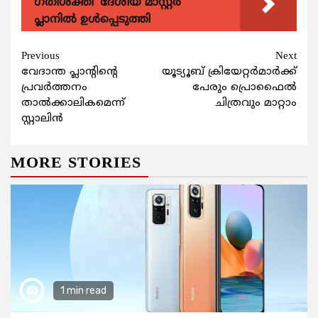
ഗതിശക്തി' ദേശീയ മാസ്റ്റർ
പ്ലാനിൽ ഉൾപ്പെടുത്തി
Continue
Previous
Next
വേദാന്ത പ്ലാന്‍റിന്‍റെ
യൂട്യൂബ് ക്രിയേറ്റര്‍മാര്‍ക്ക്
Reading
പ്രവര്‍ത്തനം
പേരും പ്രൊഫൈല്‍
താല്‍ക്കാലികമെന്ന്
ചിത്രവും മാറ്റാം
സ്റ്റാലിന്‍
MORE STORIES
1 min read