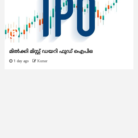
മിൽക്കി മിസ്റ്റ് ഡയറി ഫുഡ് ഐപിഒ
1 day ago
Kumar