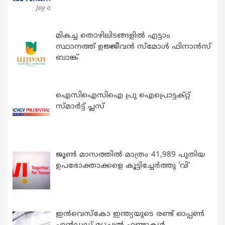
മികച്ച തൊഴിലിടങ്ങളിൽ എട്ടാം
സ്ഥാനത്ത് ഉജ്ജീവൻ സ്മോൾ ഫിനാൻസ്
ബാങ്ക്
ഐസിഐസിഐ പ്രു ഐപ്രൊട്ടക്റ്റ്
സ്മാർട്ട് പ്ലസ്
ജൂൺ മാസത്തിൽ മാത്രം 41,989 പുതിയ
ഉപഭോക്താക്കളെ കൂട്ടിച്ചേർത്തു ‘വി’
ഇന്‍വെസ്കോ ഇന്ത്യയുടെ രണ്ട് ഓപ്പണ്‍