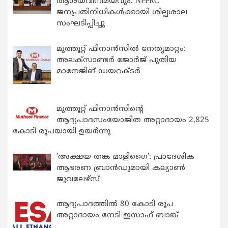
ആശയവിനിമയവും: NFPRC
ജനപ്രതിനിധികൾക്കായി ശില്പശാല
സംഘടിപ്പിച്ചു
മുത്തൂറ്റ് ഫിനാൻസിൽ നേതൃമാറ്റം:
അലക്സാണ്ടർ ജോർജ് പുതിയ
മാനേജിങ് ഡയറക്ടർ
മുത്തൂറ്റ് ഫിനാൻസിന്റെ
ആദ്യപാദസംയോജിത അറ്റാദായം 2,825
കോടി രൂപയായി ഉയർന്നു
‘അക്ഷയ തങ്ക മാളിഗൈ’: പ്രാദേശിക
ആഭരണ ബ്രാന്‍ഡുമായി കല്യാണ്‍
ജുവലേഴ്‌സ്
ആദ്യപാദത്തിൽ 80 കോടി രൂപ
അറ്റാദായം നേടി ഇസാഫ് ബാങ്ക്