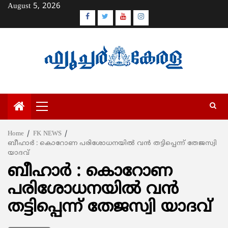
Skip
August 5, 2026
to
Facebook
Twitter
Youtube
Instagram
content
Primary
Menu
Home
FK NEWS
ബീഹാര്‍ : കൊറോണ പരിശോധനയില്‍ വന്‍ തട്ടിപ്പെന്ന് തേജസ്വി
യാദവ്
ബീഹാര്‍ : കൊറോണ
പരിശോധനയില്‍ വന്‍
തട്ടിപ്പെന്ന് തേജസ്വി യാദവ്