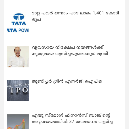
ടാറ്റ പവർ ഒന്നാം പാദ ലാഭം 1,401 കോടി
രൂപ
വ്യവസായ നിക്ഷേപ നയങ്ങള്‍ക്ക്
കൃത്യമായ തുടര്‍ച്ചയുണ്ടാകും: മന്ത്രി
ജൂണിപ്പർ ഗ്രീൻ എനർജി ഐപിഒ
എയു സ്‌മോൾ ഫിനാൻസ് ബാങ്കിന്റെ
അറ്റാദായത്തിൽ 37 ശതമാനം വളർച്ച