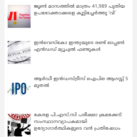
ജൂൺ മാസത്തിൽ മാത്രം 41,989 പുതിയ
ഉപഭോക്താക്കളെ കൂട്ടിച്ചേർത്തു ‘വി’
ഇന്‍വെസ്കോ ഇന്ത്യയുടെ രണ്ട് ഓപ്പണ്‍
എന്‍ഡഡ് മ്യൂച്വല്‍ ഫണ്ടുകള്‍
ആർഡീ ഇൻഡസ്ട്രീസ് ഐപിഒ ആഗസ്റ്റ് 5
മുതൽ
കേരള പി.എസ്.സി പരീക്ഷാ ക്രമക്കേട്:
സംസ്ഥാനവ്യാപകമായി
ഉദ്യോഗാര്‍ത്ഥികളുടെ വന്‍ പ്രതിഷേധം