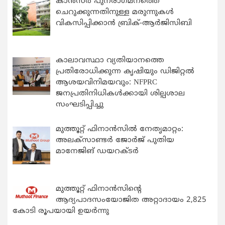
കാന്‍സര്‍ പുനരാഗമനത്തെ
ചെറുക്കുന്നതിനുള്ള മരുന്നുകള്‍
വികസിപ്പിക്കാന്‍ ബ്രിക്-ആര്‍ജിസിബി
കാലാവസ്ഥാ വ്യതിയാനത്തെ
പ്രതിരോധിക്കുന്ന കൃഷിയും ഡിജിറ്റൽ
ആശയവിനിമയവും: NFPRC
ജനപ്രതിനിധികൾക്കായി ശില്പശാല
സംഘടിപ്പിച്ചു
മുത്തൂറ്റ് ഫിനാൻസിൽ നേതൃമാറ്റം:
അലക്സാണ്ടർ ജോർജ് പുതിയ
മാനേജിങ് ഡയറക്ടർ
മുത്തൂറ്റ് ഫിനാൻസിന്റെ
ആദ്യപാദസംയോജിത അറ്റാദായം 2,825
കോടി രൂപയായി ഉയർന്നു