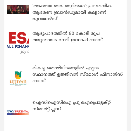
‘അക്ഷയ തങ്ക മാളിഗൈ’: പ്രാദേശിക
ആഭരണ ബ്രാന്‍ഡുമായി കല്യാണ്‍
ജുവലേഴ്‌സ്
ആദ്യപാദത്തിൽ 80 കോടി രൂപ
അറ്റാദായം നേടി ഇസാഫ് ബാങ്ക്
മികച്ച തൊഴിലിടങ്ങളിൽ എട്ടാം
സ്ഥാനത്ത് ഉജ്ജീവൻ സ്മോൾ ഫിനാൻസ്
ബാങ്ക്
ഐസിഐസിഐ പ്രു ഐപ്രൊട്ടക്റ്റ്
സ്മാർട്ട് പ്ലസ്