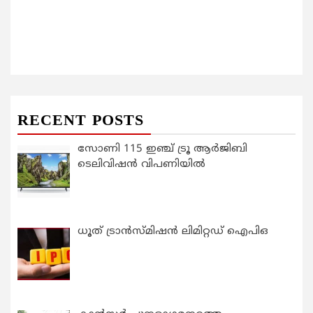
RECENT POSTS
സോണി 115 ഇഞ്ച് ട്രൂ ആർജിബി
ടെലിവിഷൻ വിപണിയിൽ
ധൂത് ട്രാൻസ്മിഷൻ ലിമിറ്റഡ് ഐപിഒ