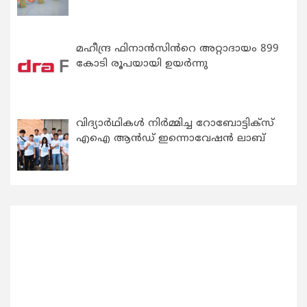
മഹീന്ദ്ര ഫിനാൻസിൻറെ അറ്റാദായം 899
കോടി രൂപയായി ഉയർന്നു
വിദ്യാര്‍ഥികള്‍ നിര്‍മ്മിച്ച റോബോട്ടിക്സ്
എഐ ആന്‍ഡ് ഇന്നൊവേഷന്‍ ലാബ്