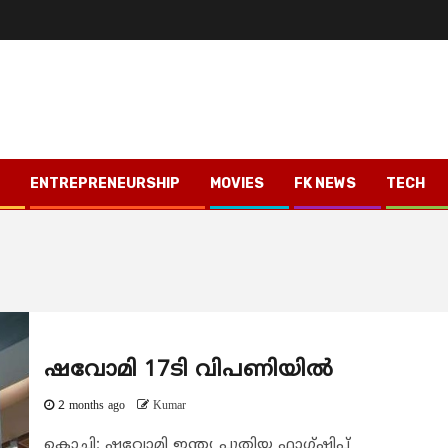
ENTREPRENEURSHIP
MOVIES
FK NEWS
TECH
ഷവോമി 17ടി വിപണിയിൽ
2 months ago
Kumar
കൊച്ചി: ഷവോമി ഇന്ത്യ പുതിയ ഫ്ലാഗ്ഷിപ്