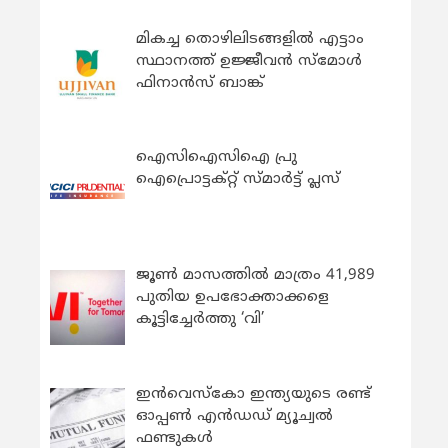
മികച്ച തൊഴിലിടങ്ങളിൽ എട്ടാം
സ്ഥാനത്ത് ഉജ്ജീവൻ സ്മോൾ
ഫിനാൻസ് ബാങ്ക്
ഐസിഐസിഐ പ്രു
ഐപ്രൊട്ടക്റ്റ് സ്മാർട്ട് പ്ലസ്
ജൂൺ മാസത്തിൽ മാത്രം 41,989
പുതിയ ഉപഭോക്താക്കളെ
കൂട്ടിച്ചേർത്തു ‘വി’
ഇന്‍വെസ്കോ ഇന്ത്യയുടെ രണ്ട്
ഓപ്പണ്‍ എന്‍ഡഡ് മ്യൂച്വല്‍
ഫണ്ടുകള്‍