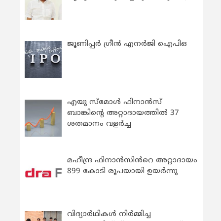
ജൂണിപ്പർ ഗ്രീൻ എനർജി ഐപിഒ
എയു സ്‌മോൾ ഫിനാൻസ്
ബാങ്കിന്റെ അറ്റാദായത്തിൽ 37
ശതമാനം വളർച്ച
മഹീന്ദ്ര ഫിനാൻസിൻറെ അറ്റാദായം
899 കോടി രൂപയായി ഉയർന്നു
വിദ്യാര്‍ഥികള്‍ നിര്‍മ്മിച്ച