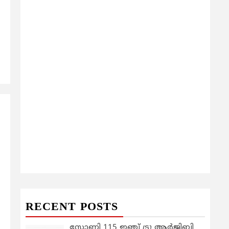
RECENT POSTS
സോണി 115 ഇഞ്ച് ട്രൂ ആർജിബി