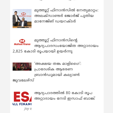
മുത്തൂറ്റ് ഫിനാൻസിൽ നേതൃമാറ്റം:
അലക്സാണ്ടർ ജോർജ് പുതിയ
മാനേജിങ് ഡയറക്ടർ
മുത്തൂറ്റ് ഫിനാൻസിന്റെ
ആദ്യപാദസംയോജിത അറ്റാദായം
2,825 കോടി രൂപയായി ഉയർന്നു
‘അക്ഷയ തങ്ക മാളിഗൈ’:
പ്രാദേശിക ആഭരണ
ബ്രാന്‍ഡുമായി കല്യാണ്‍
ജുവലേഴ്‌സ്
ആദ്യപാദത്തിൽ 80 കോടി രൂപ
അറ്റാദായം നേടി ഇസാഫ് ബാങ്ക്