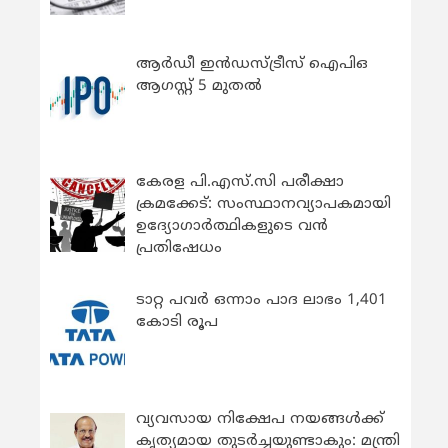
ആർഡീ ഇൻഡസ്ട്രീസ് ഐപിഒ
ആഗസ്റ്റ് 5 മുതൽ
കേരള പി.എസ്.സി പരീക്ഷാ
ക്രമക്കേട്: സംസ്ഥാനവ്യാപകമായി
ഉദ്യോഗാര്‍ത്ഥികളുടെ വന്‍
പ്രതിഷേധം
ടാറ്റ പവർ ഒന്നാം പാദ ലാഭം 1,401
കോടി രൂപ
വ്യവസായ നിക്ഷേപ നയങ്ങള്‍ക്ക്
കൃത്യമായ തുടര്‍ച്ചയുണ്ടാകും: മന്ത്രി