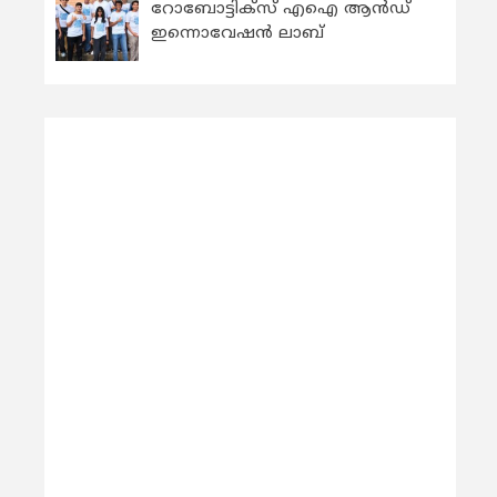
റോബോട്ടിക്സ് എഐ ആന്‍ഡ്
ഇന്നൊവേഷന്‍ ലാബ്