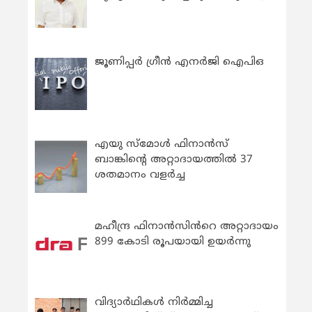
ജൂണിപ്പർ ഗ്രീൻ എനർജി ഐപിഒ
എയു സ്‌മോൾ ഫിനാൻസ്
ബാങ്കിന്റെ അറ്റാദായത്തിൽ 37
ശതമാനം വളർച്ച
മഹീന്ദ്ര ഫിനാൻസിൻറെ അറ്റാദായം
899 കോടി രൂപയായി ഉയർന്നു
വിദ്യാര്‍ഥികള്‍ നിര്‍മ്മിച്ച