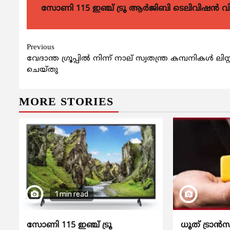
സോണി 115 ഇഞ്ച് ട്രൂ ആർജിബി ടെലിവിഷൻ 
Continue
Previous
വേദാന്ത ഗ്രൂപ്പിൽ നിന്ന് നാല് സ്വതന്ത്ര കമ്പനികൾ ലിസ്റ്
Reading
ചെയ്തു
MORE STORIES
1 min read
സോണി 115 ഇഞ്ച് ട്രൂ
ധൂത് ട്രാൻസ