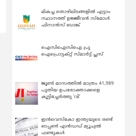
‍
മികച്ച തൊഴിലിടങ്ങളിൽ എട്ടാം
സ്ഥാനത്ത് ഉജ്ജീവൻ സ്മോൾ
ഫിനാൻസ് ബാങ്ക്
ഐസിഐസിഐ പ്രു
ഐപ്രൊട്ടക്റ്റ് സ്മാർട്ട് പ്ലസ്
ജൂൺ മാസത്തിൽ മാത്രം 41,989
പുതിയ ഉപഭോക്താക്കളെ
കൂട്ടിച്ചേർത്തു ‘വി’
ഇന്‍വെസ്കോ ഇന്ത്യയുടെ രണ്ട്
ഓപ്പണ്‍ എന്‍ഡഡ് മ്യൂച്വല്‍
ഫണ്ടുകള്‍