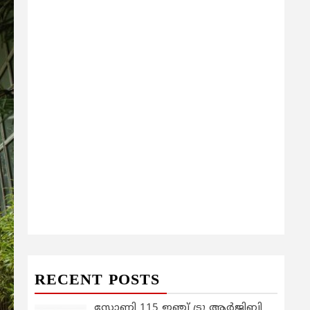
RECENT POSTS
സോണി 115 ഇഞ്ച് ട്രൂ ആർജിബി