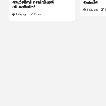
ആർജിബി ടെലിവിഷൻ
ഐപിഒ
വിപണിയിൽ
1 day ago
1 day ago
Kumar