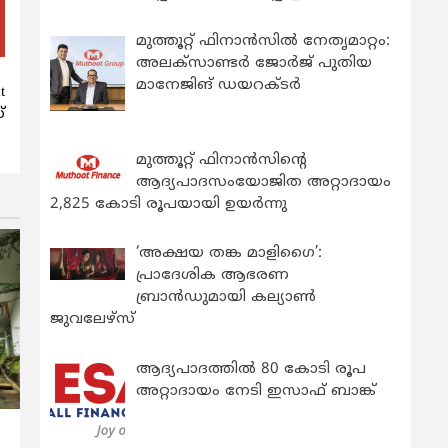
മുത്തൂറ്റ് ഫിനാൻസിൽ നേതൃമാറ്റം:
അലക്സാണ്ടർ ജോർജ് പുതിയ
മാനേജിങ് ഡയറക്ടർ
t
്
മുത്തൂറ്റ് ഫിനാൻസിന്റെ
ആദ്യപാദസംയോജിത അറ്റാദായം
2,825 കോടി രൂപയായി ഉയർന്നു
‘അക്ഷയ തങ്ക മാളിഗൈ’:
പ്രാദേശിക ആഭരണ
ബ്രാന്‍ഡുമായി കല്യാണ്‍
ജുവലേഴ്‌സ്
ആദ്യപാദത്തിൽ 80 കോടി രൂപ
അറ്റാദായം നേടി ഇസാഫ് ബാങ്ക്