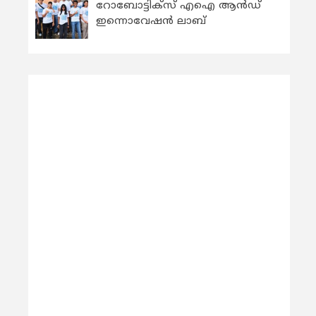
റോബോട്ടിക്സ് എഐ ആന്‍ഡ്
ഇന്നൊവേഷന്‍ ലാബ്