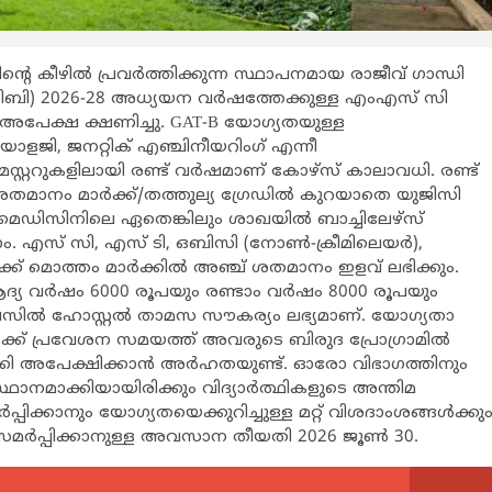
‍റെ കീഴില്‍ പ്രവര്‍ത്തിക്കുന്ന സ്ഥാപനമായ രാജീവ് ഗാന്ധി
സിബി) 2026-28 അധ്യയന വര്‍ഷത്തേക്കുള്ള എംഎസ് സി
പേക്ഷ ക്ഷണിച്ചു. GAT-B യോഗ്യതയുള്ള
ോളജി, ജനറ്റിക് എഞ്ചിനീയറിംഗ് എന്നീ
റ്ററുകളിലായി രണ്ട് വര്‍ഷമാണ് കോഴ്സ് കാലാവധി. രണ്ട്
തമാനം മാര്‍ക്ക്/തത്തുല്യ ഗ്രേഡില്‍ കുറയാതെ യുജിസി
 മെഡിസിനിലെ ഏതെങ്കിലും ശാഖയില്‍ ബാച്ചിലേഴ്സ്
ം. എസ് സി, എസ് ടി, ഒബിസി (നോണ്‍-ക്രീമിലെയര്‍),
‍ക്ക് മൊത്തം മാര്‍ക്കില്‍ അഞ്ച് ശതമാനം ഇളവ് ലഭിക്കും.
 ആദ്യ വര്‍ഷം 6000 രൂപയും രണ്ടാം വര്‍ഷം 8000 രൂപയും
ാമ്പസില്‍ ഹോസ്റ്റല്‍ താമസ സൗകര്യം ലഭ്യമാണ്. യോഗ്യതാ
‍ക്ക് പ്രവേശന സമയത്ത് അവരുടെ ബിരുദ പ്രോഗ്രാമില്‍
്കി അപേക്ഷിക്കാന്‍ അര്‍ഹതയുണ്ട്. ഓരോ വിഭാഗത്തിനും
ടിസ്ഥാനമാക്കിയായിരിക്കും വിദ്യാര്‍ത്ഥികളുടെ അന്തിമ
ിക്കാനും യോഗ്യതയെക്കുറിച്ചുള്ള മറ്റ് വിശദാംശങ്ങള്‍ക്കു
്ഷ സമര്‍പ്പിക്കാനുള്ള അവസാന തീയതി 2026 ജൂണ്‍ 30.