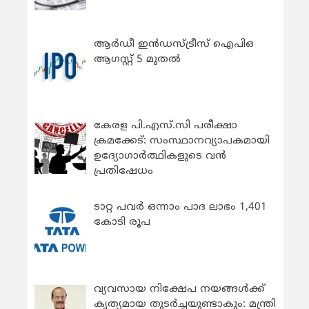
ആർഡീ ഇൻഡസ്ട്രീസ് ഐപിഒ
ആഗസ്റ്റ് 5 മുതൽ
കേരള പി.എസ്.സി പരീക്ഷാ
ക്രമക്കേട്: സംസ്ഥാനവ്യാപകമായി
ഉദ്യോഗാര്‍ത്ഥികളുടെ വന്‍
പ്രതിഷേധം
ടാറ്റ പവർ ഒന്നാം പാദ ലാഭം 1,401
കോടി രൂപ
വ്യവസായ നിക്ഷേപ നയങ്ങള്‍ക്ക്
കൃത്യമായ തുടര്‍ച്ചയുണ്ടാകും: മന്ത്രി