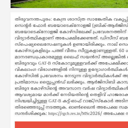
തിരുവനന്തപുരം: കേന്ദ്ര ശാസ്ത്ര സാങ്കേതിക വകുപ്പിന്
സെന്‍റര്‍ ഫോര്‍ ബയോടെക്നോളജി (ബ്രിക്-ആര്‍ജി
ബയോടെക്നോളജി കോഴ്സിലേക്ക് പ്രവേശനത്തിന് അ
വിദ്യാര്‍ത്ഥികളാണ് അപേക്ഷിക്കേണ്ടത്. ഡിസീസ് ബയ
സ്പെഷ്യലൈസേഷനുകള്‍ ഉണ്ടായിരിക്കും. നാല് സെമസ്
കോഴ്സുകളിലും പത്ത് വീതം സീറ്റുകളാണുള്ളത്. 60 ശ
മാനദണ്ഡപ്രകാരമുള്ള ലൈഫ് സയന്‍സ് അല്ലെങ്കില്‍
ബിരുദവും GAT-B സ്കോറുമുള്ളവര്‍ക്ക് അപേക്ഷിക്കാ
വികലാംഗ വിഭാഗങ്ങളില്‍ നിന്നുള്ള ഉദ്യോഗാര്‍ത്ഥികള്
കോഴ്സില്‍ പ്രവേശനം നേടുന്ന വിദ്യാര്‍ത്ഥികള്‍ക്ക്
പ്രതിമാസം സ്റ്റൈപ്പന്‍ഡ് ലഭിക്കും. ആര്‍ജിസിബി ക
ബിരുദ കോഴ്സിന്‍റെ അവസാന വര്‍ഷ വിദ്യാര്‍ത്ഥികള്
ആവശ്യമായ മാര്‍ക്ക് നേടിയതിന്‍റെ തെളിവ് ഹാജരാക
നിശ്ചയിച്ചിട്ടുള്ള GAT-B കട്ട്-ഓഫ് റാങ്ക്/സ്കോര്‍ അ
തിരഞ്ഞെടുപ്പ് നടത്തുക. ഓണ്‍ലൈന്‍ അപേക്ഷ സമര്‍പ്പ
സന്ദര്‍ശിക്കുക: https://rgcb.res.in/MSc2026/ അപേക