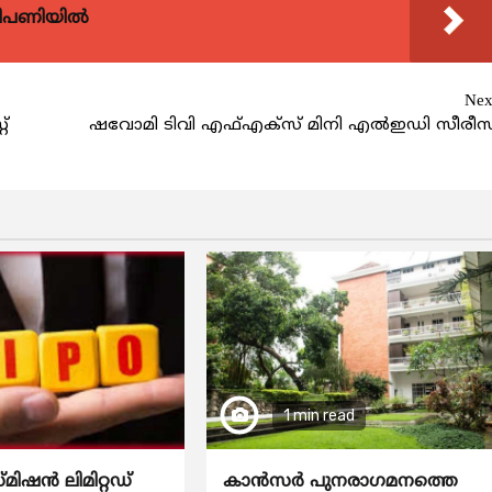
വിപണിയിൽ
Nex
റ്
ഷവോമി ടിവി എഫ്എക്‌സ് മിനി എല്‍ഇഡി സീരീസ
1 min read
്മിഷൻ ലിമിറ്റഡ്
കാന്‍സര്‍ പുനരാഗമനത്തെ