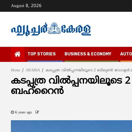
Skip
August 8, 2026
to
content
TOP STORIES
BUSINESS & ECONOMY
AUTO
Home
ARABIA
കടപ്പത്ര വിൽപ്പനയിലൂടെ 2 ബില്യൺ ഡോളർ ല
കടപ്പത്ര വിൽപ്പനയിലൂടെ 2
ബഹ്റൈൻ
6 years ago