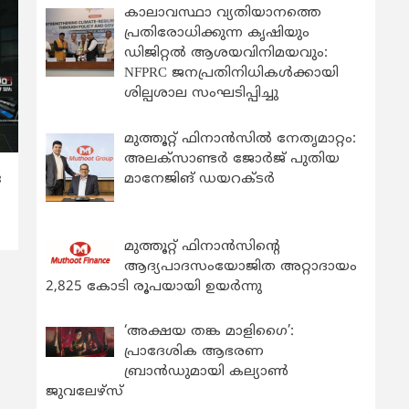
കാലാവസ്ഥാ വ്യതിയാനത്തെ
പ്രതിരോധിക്കുന്ന കൃഷിയും
ഡിജിറ്റൽ ആശയവിനിമയവും:
NFPRC ജനപ്രതിനിധികൾക്കായി
ശില്പശാല സംഘടിപ്പിച്ചു
മുത്തൂറ്റ് ഫിനാൻസിൽ നേതൃമാറ്റം:
അലക്സാണ്ടർ ജോർജ് പുതിയ
മാനേജിങ് ഡയറക്ടർ
ര
മുത്തൂറ്റ് ഫിനാൻസിന്റെ
ആദ്യപാദസംയോജിത അറ്റാദായം
2,825 കോടി രൂപയായി ഉയർന്നു
‘അക്ഷയ തങ്ക മാളിഗൈ’:
പ്രാദേശിക ആഭരണ
ബ്രാന്‍ഡുമായി കല്യാണ്‍
ജുവലേഴ്‌സ്