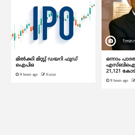
1 min 
മിൽക്കി മിസ്റ്റ് ഡയറി ഫുഡ്
ഒന്നാം പാദ
ഐപിഒ
എസ്ബിഐയു
21,121 കോട
9 hours ago
Kumar
9 hours ago