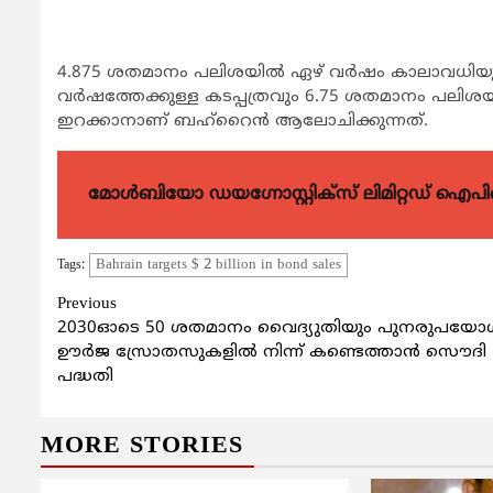
4.875 ശതമാനം പലിശയിൽ ഏഴ് വർഷം കാലാവധിയുള്
വർഷത്തേക്കുള്ള കടപ്പത്രവും 6.75 ശതമാനം പലിശയ
ഇറക്കാനാണ് ബഹ്റൈൻ ആലോചിക്കുന്നത്.
മോൾബിയോ ഡയഗ്നോസ്റ്റിക്സ് ലിമിറ്റഡ് ഐപി
Bahrain targets $ 2 billion in bond sales
Tags:
Continue
Previous
2030ഓടെ 50 ശതമാനം വൈദ്യുതിയും പുനരുപയോ
Reading
ഊർജ സ്രോതസുകളിൽ നിന്ന് കണ്ടെത്താൻ സൌദി
പദ്ധതി
MORE STORIES