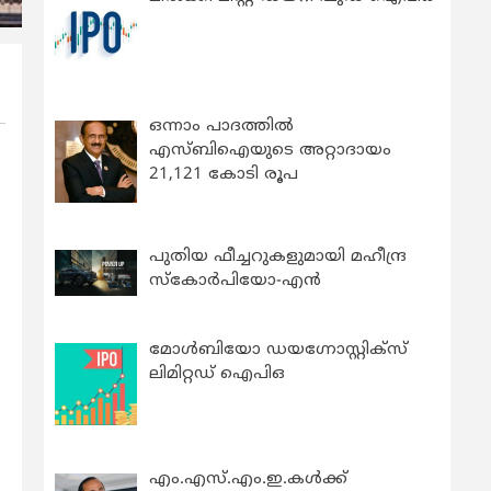
ഒന്നാം പാദത്തിൽ
എസ്ബിഐയുടെ അറ്റാദായം
21,121 കോടി രൂപ
പുതിയ ഫീച്ചറുകളുമായി മഹീന്ദ്ര
സ്കോർപിയോ-എൻ
മോൾബിയോ ഡയഗ്നോസ്റ്റിക്സ്
ലിമിറ്റഡ് ഐപിഒ
എം.എസ്.എം.ഇ.കൾക്ക്