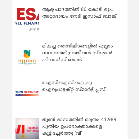
ആദ്യപാദത്തിൽ 80 കോടി രൂപ
അറ്റാദായം നേടി ഇസാഫ് ബാങ്ക്
മികച്ച തൊഴിലിടങ്ങളിൽ എട്ടാം
സ്ഥാനത്ത് ഉജ്ജീവൻ സ്മോൾ
ഫിനാൻസ് ബാങ്ക്
ഐസിഐസിഐ പ്രു
ഐപ്രൊട്ടക്റ്റ് സ്മാർട്ട് പ്ലസ്
ജൂൺ മാസത്തിൽ മാത്രം 41,989
പുതിയ ഉപഭോക്താക്കളെ
കൂട്ടിച്ചേർത്തു ‘വി’