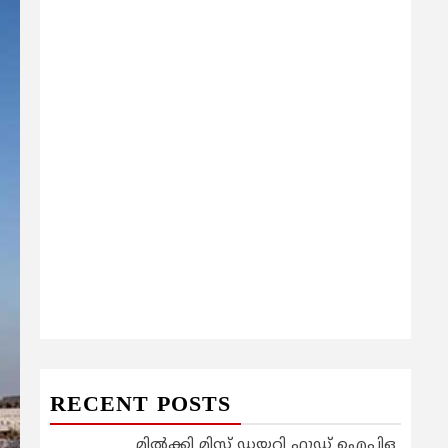
RECENT POSTS
മിൽക്കി മിസ്റ്റ് ഡയറി ഫുഡ് ഐപിഒ