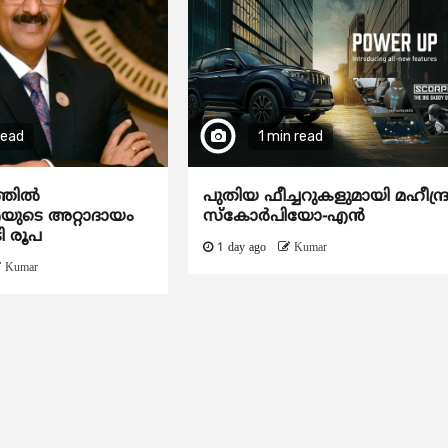
read
1 min read
ത്തിൽ
പുതിയ ഫീച്ചറുകളുമായി മഹീന്ദ്
ടെ അറ്റാദായം
സ്കോർപിയോ-എൻ
ി രൂപ
1 day ago
Kumar
Kumar