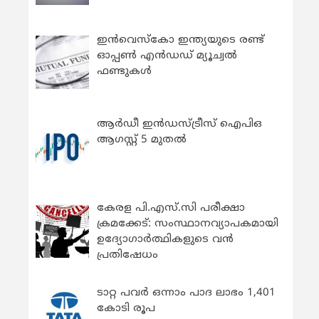
ഇന്‍വെസ്കോ ഇന്ത്യയുടെ രണ്ട്
ഓപ്പണ്‍ എന്‍ഡഡ് മ്യൂച്വല്‍
ഫണ്ടുകള്‍
ആർഡീ ഇൻഡസ്ട്രീസ് ഐപിഒ
ആഗസ്റ്റ് 5 മുതൽ
കേരള പി.എസ്.സി പരീക്ഷാ
ക്രമക്കേട്: സംസ്ഥാനവ്യാപകമായി
ഉദ്യോഗാര്‍ത്ഥികളുടെ വന്‍
പ്രതിഷേധം
ടാറ്റ പവർ ഒന്നാം പാദ ലാഭം 1,401
കോടി രൂപ