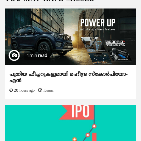
1 min read
പുതിയ ഫീച്ചറുകളുമായി മഹീന്ദ്ര സ്കോർപിയോ-
എൻ
20 hours ago
Kumar