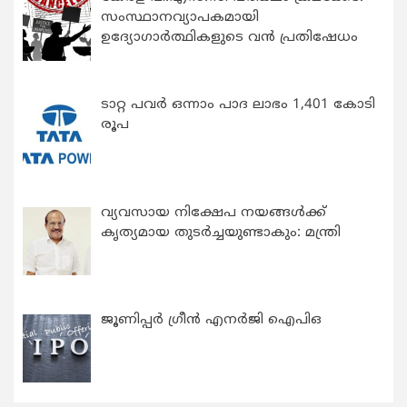
സംസ്ഥാനവ്യാപകമായി
ഉദ്യോഗാര്‍ത്ഥികളുടെ വന്‍ പ്രതിഷേധം
ടാറ്റ പവർ ഒന്നാം പാദ ലാഭം 1,401 കോടി
രൂപ
വ്യവസായ നിക്ഷേപ നയങ്ങള്‍ക്ക്
കൃത്യമായ തുടര്‍ച്ചയുണ്ടാകും: മന്ത്രി
ജൂണിപ്പർ ഗ്രീൻ എനർജി ഐപിഒ