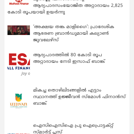
ആദ്യപാദസംയോജിത അറ്റാദായം 2,825
കോടി രൂപയായി ഉയർന്നു
‘അക്ഷയ തങ്ക മാളിഗൈ’: പ്രാദേശിക
ആഭരണ ബ്രാന്‍ഡുമായി കല്യാണ്‍
ജുവലേഴ്‌സ്
ആദ്യപാദത്തിൽ 80 കോടി രൂപ
അറ്റാദായം നേടി ഇസാഫ് ബാങ്ക്
മികച്ച തൊഴിലിടങ്ങളിൽ എട്ടാം
സ്ഥാനത്ത് ഉജ്ജീവൻ സ്മോൾ ഫിനാൻസ്
ബാങ്ക്
ഐസിഐസിഐ പ്രു ഐപ്രൊട്ടക്റ്റ്
സ്മാർട്ട് പ്ലസ്