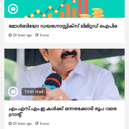
മോൾബിയോ ഡയഗ്നോസ്റ്റിക്സ് ലിമിറ്റഡ് ഐപിഒ
20 hours ago
Kumar
1 min read
എം.എസ്.എം.ഇ.കൾക്ക് ഒന്നരക്കോടി രൂപ വരെ
ഗ്രാന്റ്
20 hours ago
Kumar