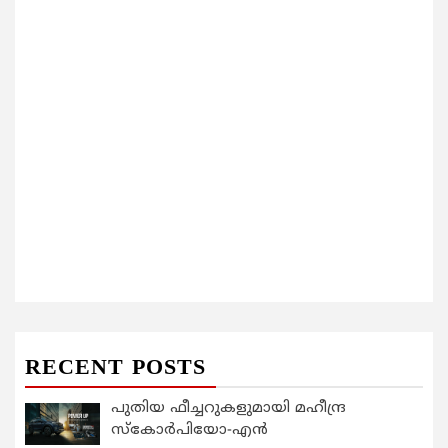
RECENT POSTS
പുതിയ ഫീച്ചറുകളുമായി മഹീന്ദ്ര
സ്കോർപിയോ-എൻ