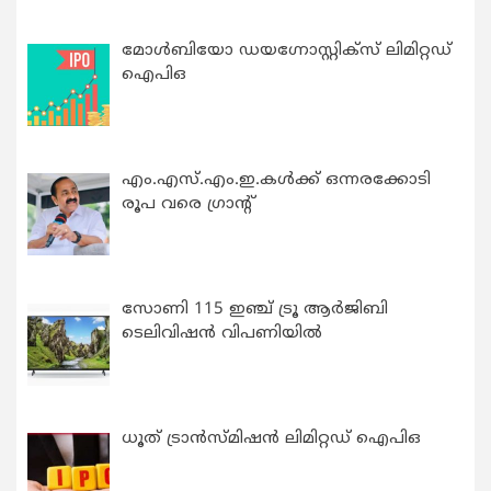
മോൾബിയോ ഡയഗ്നോസ്റ്റിക്സ് ലിമിറ്റഡ്
ഐപിഒ
എം.എസ്.എം.ഇ.കൾക്ക് ഒന്നരക്കോടി
രൂപ വരെ ഗ്രാന്റ്
സോണി 115 ഇഞ്ച് ട്രൂ ആർജിബി
ടെലിവിഷൻ വിപണിയിൽ
ധൂത് ട്രാൻസ്മിഷൻ ലിമിറ്റഡ് ഐപിഒ