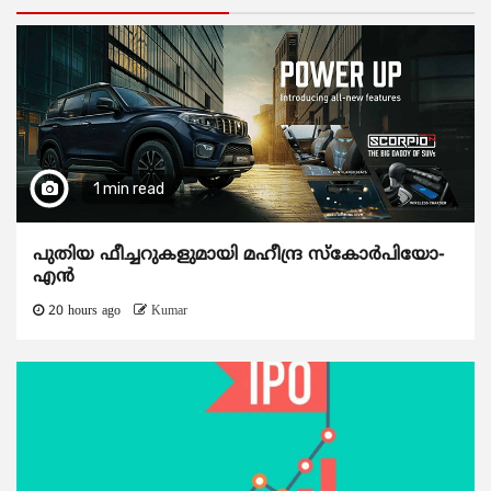
1 min read
പുതിയ ഫീച്ചറുകളുമായി മഹീന്ദ്ര സ്കോർപിയോ-
എൻ
20 hours ago
Kumar