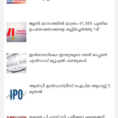
ജൂൺ മാസത്തിൽ മാത്രം 41,989 പുതിയ
ഉപഭോക്താക്കളെ കൂട്ടിച്ചേർത്തു ‘വി’
ഇന്‍വെസ്കോ ഇന്ത്യയുടെ രണ്ട് ഓപ്പണ്‍
എന്‍ഡഡ് മ്യൂച്വല്‍ ഫണ്ടുകള്‍
ആർഡീ ഇൻഡസ്ട്രീസ് ഐപിഒ ആഗസ്റ്റ് 5
മുതൽ
കേരള പി.എസ്.സി പരീക്ഷാ ക്രമക്കേട്: