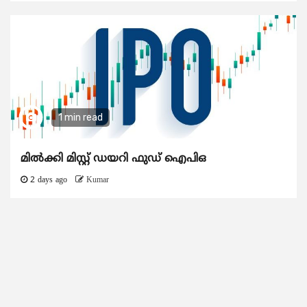
1 min read
മിൽക്കി മിസ്റ്റ് ഡയറി ഫുഡ് ഐപിഒ
2 days ago
Kumar