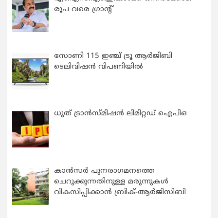
രൂപ വരെ ഗ്രാന്റ്
സോണി 115 ഇഞ്ച് ട്രൂ ആർജിബി
ടെലിവിഷൻ വിപണിയിൽ
ധൂത് ട്രാൻസ്മിഷൻ ലിമിറ്റഡ് ഐപിഒ
കാന്‍സര്‍ പുനരാഗമനത്തെ
ചെറുക്കുന്നതിനുള്ള മരുന്നുകള്‍
വികസിപ്പിക്കാന്‍ ബ്രിക്-ആര്‍ജിസിബി