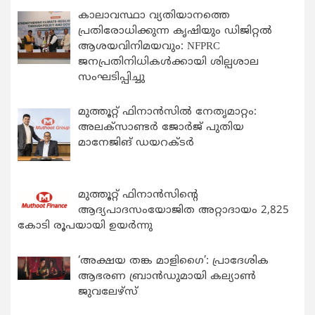
കാലാവസ്ഥാ വ്യതിയാനത്തെ
പ്രതിരോധിക്കുന്ന കൃഷിയും ഡിജിറ്റൽ
ആശയവിനിമയവും: NFPRC
ജനപ്രതിനിധികൾക്കായി ശില്പശാല
സംഘടിപ്പിച്ചു
മുത്തൂറ്റ് ഫിനാൻസിൽ നേതൃമാറ്റം:
അലക്സാണ്ടർ ജോർജ് പുതിയ
മാനേജിങ് ഡയറക്ടർ
മുത്തൂറ്റ് ഫിനാൻസിന്റെ
ആദ്യപാദസംയോജിത അറ്റാദായം 2,825
കോടി രൂപയായി ഉയർന്നു
‘അക്ഷയ തങ്ക മാളിഗൈ’: പ്രാദേശിക
ആഭരണ ബ്രാന്‍ഡുമായി കല്യാണ്‍
ജുവലേഴ്‌സ്