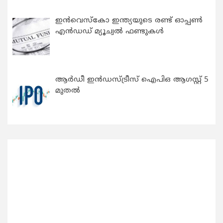
ഇന്‍വെസ്കോ ഇന്ത്യയുടെ രണ്ട് ഓപ്പണ്‍
എന്‍ഡഡ് മ്യൂച്വല്‍ ഫണ്ടുകള്‍
ആർഡീ ഇൻഡസ്ട്രീസ് ഐപിഒ ആഗസ്റ്റ് 5
മുതൽ