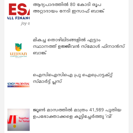
ആദ്യപാദത്തിൽ 80 കോടി രൂപ
അറ്റാദായം നേടി ഇസാഫ് ബാങ്ക്
മികച്ച തൊഴിലിടങ്ങളിൽ എട്ടാം
സ്ഥാനത്ത് ഉജ്ജീവൻ സ്മോൾ ഫിനാൻസ്
ബാങ്ക്
ഐസിഐസിഐ പ്രു ഐപ്രൊട്ടക്റ്റ്
സ്മാർട്ട് പ്ലസ്
ജൂൺ മാസത്തിൽ മാത്രം 41,989 പുതിയ
ഉപഭോക്താക്കളെ കൂട്ടിച്ചേർത്തു ‘വി’