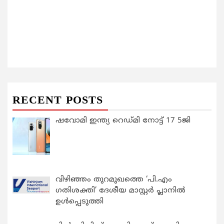
RECENT POSTS
ഷവോമി ഇന്ത്യ റെഡ്മി നോട്ട് 17 5ജി
വിഴിഞ്ഞം തുറമുഖത്തെ ‘പി.എം
ഗതിശക്തി’ ദേശീയ മാസ്റ്റർ പ്ലാനിൽ
ഉൾപ്പെടുത്തി