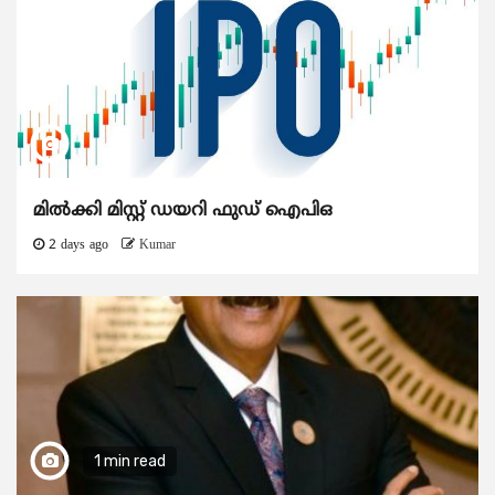
മിൽക്കി മിസ്റ്റ് ഡയറി ഫുഡ് ഐപിഒ
2 days ago
Kumar
1 min read