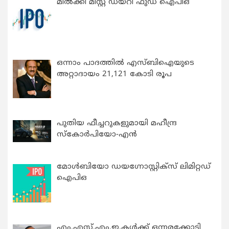
മിൽക്കി മിസ്റ്റ് ഡയറി ഫുഡ് ഐപിഒ
ഒന്നാം പാദത്തിൽ എസ്ബിഐയുടെ
അറ്റാദായം 21,121 കോടി രൂപ
പുതിയ ഫീച്ചറുകളുമായി മഹീന്ദ്ര
സ്കോർപിയോ-എൻ
മോൾബിയോ ഡയഗ്നോസ്റ്റിക്സ് ലിമിറ്റഡ്
ഐപിഒ
എം.എസ്.എം.ഇ.കൾക്ക് ഒന്നരക്കോടി