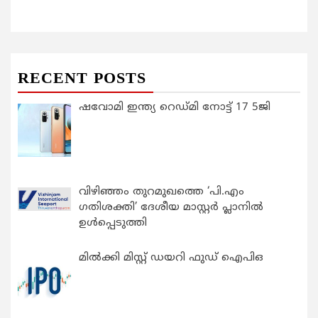
RECENT POSTS
ഷവോമി ഇന്ത്യ റെഡ്മി നോട്ട് 17 5ജി
വിഴിഞ്ഞം തുറമുഖത്തെ ‘പി.എം
ഗതിശക്തി’ ദേശീയ മാസ്റ്റർ പ്ലാനിൽ
ഉൾപ്പെടുത്തി
മിൽക്കി മിസ്റ്റ് ഡയറി ഫുഡ് ഐപിഒ