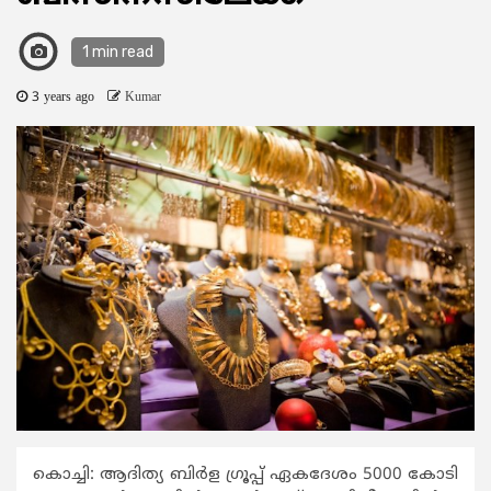
1 min read
3 years ago
Kumar
കൊച്ചി: ആദിത്യ ബിർള ഗ്രൂപ്പ് ഏകദേശം 5000 കോടി