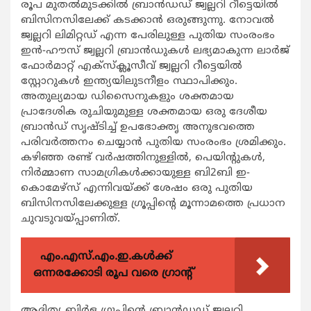
രൂപ മുതൽമുടക്കിൽ ബ്രാൻഡഡ് ജ്വല്ലറി റീട്ടെയിൽ
ബിസിനസിലേക്ക് കടക്കാൻ ഒരുങ്ങുന്നു. നോവൽ
ജ്വല്ലറി ലിമിറ്റഡ് എന്ന പേരിലുള്ള പുതിയ സംരംഭം
ഇൻ-ഹൗസ് ജ്വല്ലറി ബ്രാൻഡുകൾ ലഭ്യമാകുന്ന ലാർജ്
ഫോർമാറ്റ് എക്സ്ക്ലൂസീവ് ജ്വല്ലറി റീട്ടെയിൽ
സ്റ്റോറുകൾ ഇന്ത്യയിലുടനീളം സ്ഥാപിക്കും.
അതുല്യമായ ഡിസൈനുകളും ശക്തമായ
പ്രാദേശിക രുചിയുമുള്ള ശക്തമായ ഒരു ദേശീയ
ബ്രാൻഡ് സൃഷ്ടിച്ച് ഉപഭോക്തൃ അനുഭവത്തെ
പരിവർത്തനം ചെയ്യാൻ പുതിയ സംരംഭം ശ്രമിക്കും.
കഴിഞ്ഞ രണ്ട് വർഷത്തിനുള്ളിൽ, പെയിന്‍റുകൾ,
നിർമ്മാണ സാമഗ്രികൾക്കായുള്ള ബി2ബി ഇ-
കൊമേഴ്സ് എന്നിവയ്ക്ക് ശേഷം ഒരു പുതിയ
ബിസിനസിലേക്കുള്ള ഗ്രൂപ്പിന്‍റെ മൂന്നാമത്തെ പ്രധാന
ചുവടുവയ്പ്പാണിത്.
എം.എസ്.എം.ഇ.കൾക്ക്
ഒന്നരക്കോടി രൂപ വരെ ഗ്രാന്റ്
ആദിത്യ ബിർള ഗ്രൂപ്പിന്‍റെ ബ്രാൻഡഡ് ജ്വല്ലറി