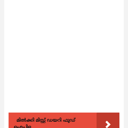
മിൽക്കി മിസ്റ്റ് ഡയറി ഫുഡ്
ഐപിഒ