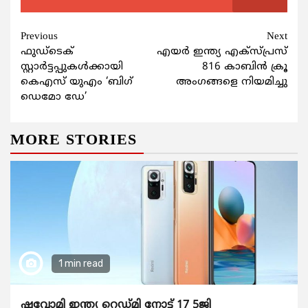
Continue
Previous
Next
ഫുഡ്ടെക്
എയര്‍ ഇന്ത്യ എക്സ്പ്രസ്
Reading
സ്റ്റാര്‍ട്ടപ്പുകള്‍ക്കായി
816 കാബിന്‍ ക്രൂ
കെഎസ് യുഎം ‘ബിഗ്
അംഗങ്ങളെ നിയമിച്ചു
ഡെമോ ഡേ’
MORE STORIES
1 min read
ഷവോമി ഇന്ത്യ റെഡ്മി നോട്ട് 17 5ജി