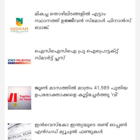
മികച്ച തൊഴിലിടങ്ങളിൽ എട്ടാം
സ്ഥാനത്ത് ഉജ്ജീവൻ സ്മോൾ ഫിനാൻസ്
ബാങ്ക്
ഐസിഐസിഐ പ്രു ഐപ്രൊട്ടക്റ്റ്
സ്മാർട്ട് പ്ലസ്
ജൂൺ മാസത്തിൽ മാത്രം 41,989 പുതിയ
ഉപഭോക്താക്കളെ കൂട്ടിച്ചേർത്തു ‘വി’
ഇന്‍വെസ്കോ ഇന്ത്യയുടെ രണ്ട് ഓപ്പണ്‍
എന്‍ഡഡ് മ്യൂച്വല്‍ ഫണ്ടുകള്‍