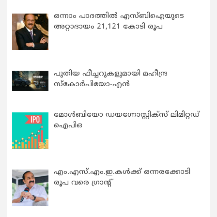
ഒന്നാം പാദത്തിൽ എസ്ബിഐയുടെ
അറ്റാദായം 21,121 കോടി രൂപ
പുതിയ ഫീച്ചറുകളുമായി മഹീന്ദ്ര
സ്കോർപിയോ-എൻ
മോൾബിയോ ഡയഗ്നോസ്റ്റിക്സ് ലിമിറ്റഡ്
ഐപിഒ
എം.എസ്.എം.ഇ.കൾക്ക് ഒന്നരക്കോടി
രൂപ വരെ ഗ്രാന്റ്