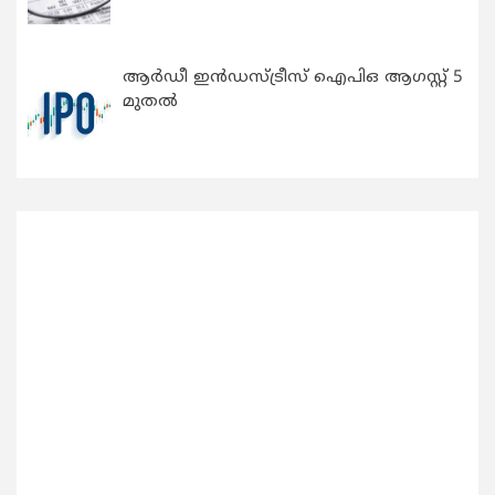
ആർഡീ ഇൻഡസ്ട്രീസ് ഐപിഒ ആഗസ്റ്റ് 5
മുതൽ