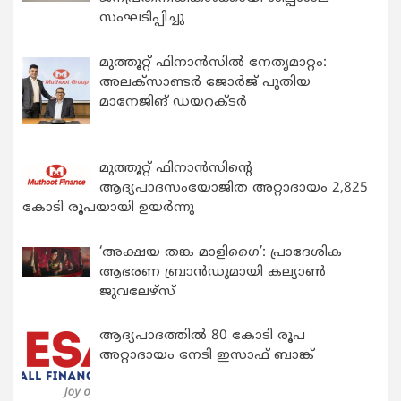
സംഘടിപ്പിച്ചു
മുത്തൂറ്റ് ഫിനാൻസിൽ നേതൃമാറ്റം:
അലക്സാണ്ടർ ജോർജ് പുതിയ
മാനേജിങ് ഡയറക്ടർ
മുത്തൂറ്റ് ഫിനാൻസിന്റെ
ആദ്യപാദസംയോജിത അറ്റാദായം 2,825
കോടി രൂപയായി ഉയർന്നു
‘അക്ഷയ തങ്ക മാളിഗൈ’: പ്രാദേശിക
ആഭരണ ബ്രാന്‍ഡുമായി കല്യാണ്‍
ജുവലേഴ്‌സ്
ആദ്യപാദത്തിൽ 80 കോടി രൂപ
അറ്റാദായം നേടി ഇസാഫ് ബാങ്ക്