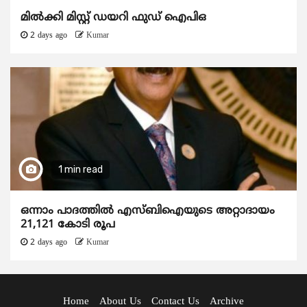
മിൽക്കി മിസ്റ്റ് ഡയറി ഫുഡ് ഐപിഒ
2 days ago
Kumar
1 min read
ഒന്നാം പാദത്തിൽ എസ്ബിഐയുടെ അറ്റാദായം
21,121 കോടി രൂപ
2 days ago
Kumar
Home
About Us
Contact Us
Archive