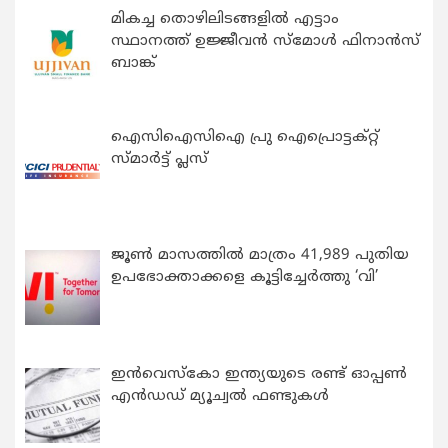
മികച്ച തൊഴിലിടങ്ങളിൽ എട്ടാം
സ്ഥാനത്ത് ഉജ്ജീവൻ സ്മോൾ ഫിനാൻസ്
ബാങ്ക്
ഐസിഐസിഐ പ്രു ഐപ്രൊട്ടക്റ്റ്
സ്മാർട്ട് പ്ലസ്
ജൂൺ മാസത്തിൽ മാത്രം 41,989 പുതിയ
ഉപഭോക്താക്കളെ കൂട്ടിച്ചേർത്തു ‘വി’
ഇന്‍വെസ്കോ ഇന്ത്യയുടെ രണ്ട് ഓപ്പണ്‍
എന്‍ഡഡ് മ്യൂച്വല്‍ ഫണ്ടുകള്‍