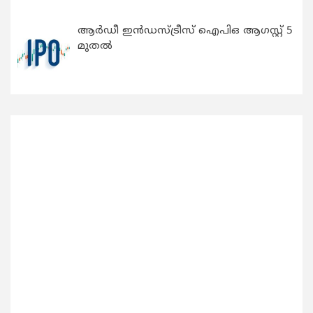
ആർഡീ ഇൻഡസ്ട്രീസ് ഐപിഒ ആഗസ്റ്റ് 5
മുതൽ