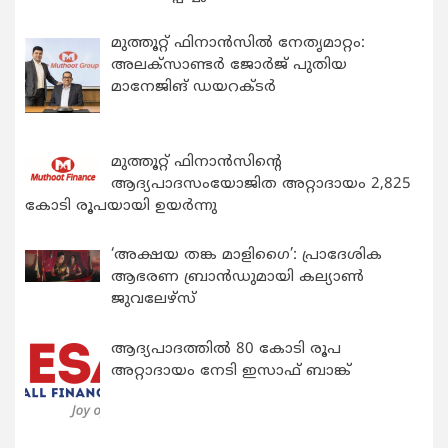
മുത്തൂറ്റ് ഫിനാൻസിൽ നേതൃമാറ്റം:
അലക്സാണ്ടർ ജോർജ് പുതിയ
മാനേജിങ് ഡയറക്ടർ
മുത്തൂറ്റ് ഫിനാൻസിന്റെ
ആദ്യപാദസംയോജിത അറ്റാദായം 2,825
കോടി രൂപയായി ഉയർന്നു
‘അക്ഷയ തങ്ക മാളിഗൈ’: പ്രാദേശിക
ആഭരണ ബ്രാന്‍ഡുമായി കല്യാണ്‍
ജുവലേഴ്‌സ്
ആദ്യപാദത്തിൽ 80 കോടി രൂപ
അറ്റാദായം നേടി ഇസാഫ് ബാങ്ക്