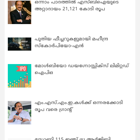
ഒന്നാം പാദത്തിൽ എസ്ബിഐയുടെ
അറ്റാദായം 21,121 കോടി രൂപ
പുതിയ ഫീച്ചറുകളുമായി മഹീന്ദ്ര
സ്കോർപിയോ-എൻ
മോൾബിയോ ഡയഗ്നോസ്റ്റിക്സ് ലിമിറ്റഡ്
ഐപിഒ
എം.എസ്.എം.ഇ.കൾക്ക് ഒന്നരക്കോടി
രൂപ വരെ ഗ്രാന്റ്
സോണി 115 ഇഞ്ച് ട്രൂ ആർജിബി