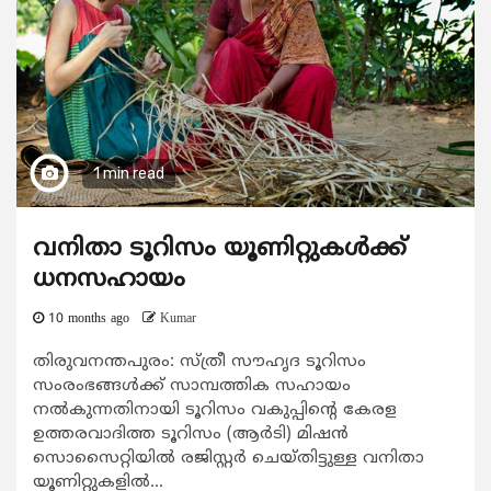
1 min read
വനിതാ ടൂറിസം യൂണിറ്റുകള്‍ക്ക്
ധനസഹായം
10 months ago
Kumar
തിരുവനന്തപുരം: സ്ത്രീ സൗഹൃദ ടൂറിസം
സംരംഭങ്ങള്‍ക്ക് സാമ്പത്തിക സഹായം
നല്‍കുന്നതിനായി ടൂറിസം വകുപ്പിന്‍റെ കേരള
ഉത്തരവാദിത്ത ടൂറിസം (ആര്‍ടി) മിഷന്‍
സൊസൈറ്റിയില്‍ രജിസ്റ്റര്‍ ചെയ്തിട്ടുള്ള വനിതാ
യൂണിറ്റുകളില്‍...