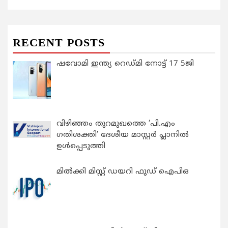
RECENT POSTS
ഷവോമി ഇന്ത്യ റെഡ്മി നോട്ട് 17 5ജി
വിഴിഞ്ഞം തുറമുഖത്തെ ‘പി.എം
ഗതിശക്തി’ ദേശീയ മാസ്റ്റർ പ്ലാനിൽ
ഉൾപ്പെടുത്തി
മിൽക്കി മിസ്റ്റ് ഡയറി ഫുഡ് ഐപിഒ