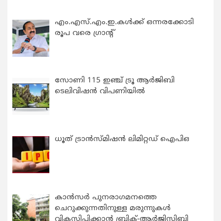
എം.എസ്.എം.ഇ.കൾക്ക് ഒന്നരക്കോടി
രൂപ വരെ ഗ്രാന്റ്
സോണി 115 ഇഞ്ച് ട്രൂ ആർജിബി
ടെലിവിഷൻ വിപണിയിൽ
ധൂത് ട്രാൻസ്മിഷൻ ലിമിറ്റഡ് ഐപിഒ
കാന്‍സര്‍ പുനരാഗമനത്തെ
ചെറുക്കുന്നതിനുള്ള മരുന്നുകള്‍
വികസിപ്പിക്കാന്‍ ബ്രിക്-ആര്‍ജിസിബി