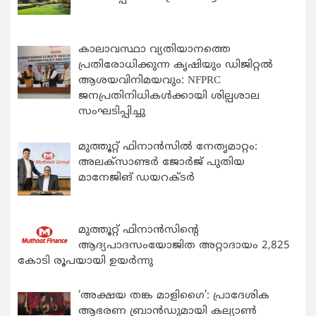
കാലാവസ്ഥാ വ്യതിയാനത്തെ
പ്രതിരോധിക്കുന്ന കൃഷിയും ഡിജിറ്റൽ
ആശയവിനിമയവും: NFPRC
ജനപ്രതിനിധികൾക്കായി ശില്പശാല
സംഘടിപ്പിച്ചു
മുത്തൂറ്റ് ഫിനാൻസിൽ നേതൃമാറ്റം:
അലക്സാണ്ടർ ജോർജ് പുതിയ
മാനേജിങ് ഡയറക്ടർ
മുത്തൂറ്റ് ഫിനാൻസിന്റെ
ആദ്യപാദസംയോജിത അറ്റാദായം 2,825
കോടി രൂപയായി ഉയർന്നു
‘അക്ഷയ തങ്ക മാളിഗൈ’: പ്രാദേശിക
ആഭരണ ബ്രാന്‍ഡുമായി കല്യാണ്‍