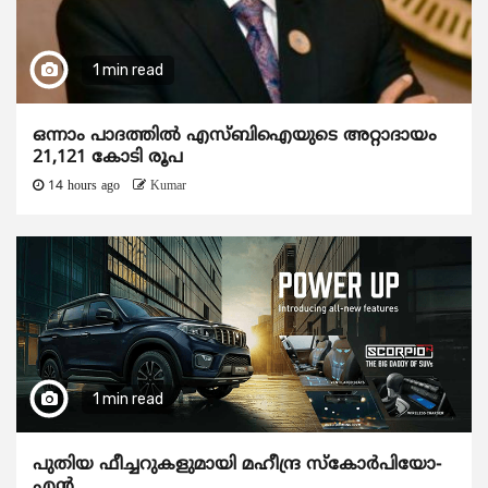
1 min read
ഒന്നാം പാദത്തിൽ എസ്ബിഐയുടെ അറ്റാദായം
21,121 കോടി രൂപ
14 hours ago
Kumar
1 min read
പുതിയ ഫീച്ചറുകളുമായി മഹീന്ദ്ര സ്കോർപിയോ-
എൻ