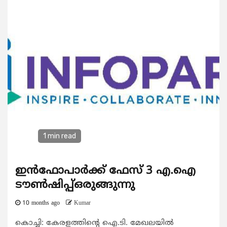
1 min read
ഇൻഫോപാർക്ക് ഫേസ് 3 എ.ഐ
ടൗൺഷിപ്പ്ഒരുങ്ങുന്നു
10 months ago
Kumar
കൊച്ചി: കേരളത്തിന്റെ ഐ.ടി. മേഖലയിൽ