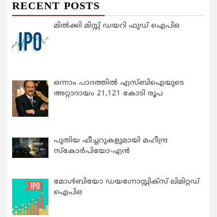
RECENT POSTS
മിൽക്കി മിസ്റ്റ് ഡയറി ഫുഡ് ഐപിഒ
ഒന്നാം പാദത്തിൽ എസ്ബിഐയുടെ
അറ്റാദായം 21,121 കോടി രൂപ
പുതിയ ഫീച്ചറുകളുമായി മഹീന്ദ്ര
സ്കോർപിയോ-എൻ
മോൾബിയോ ഡയഗ്നോസ്റ്റിക്സ് ലിമിറ്റഡ്
ഐപിഒ