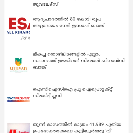
ജുവലേഴ്‌സ്
ആദ്യപാദത്തിൽ 80 കോടി രൂപ
അറ്റാദായം നേടി ഇസാഫ് ബാങ്ക്
മികച്ച തൊഴിലിടങ്ങളിൽ എട്ടാം
സ്ഥാനത്ത് ഉജ്ജീവൻ സ്മോൾ ഫിനാൻസ്
ബാങ്ക്
ഐസിഐസിഐ പ്രു ഐപ്രൊട്ടക്റ്റ്
സ്മാർട്ട് പ്ലസ്
ജൂൺ മാസത്തിൽ മാത്രം 41,989 പുതിയ
ഉപഭോക്താക്കളെ കൂട്ടിച്ചേർത്തു ‘വി’