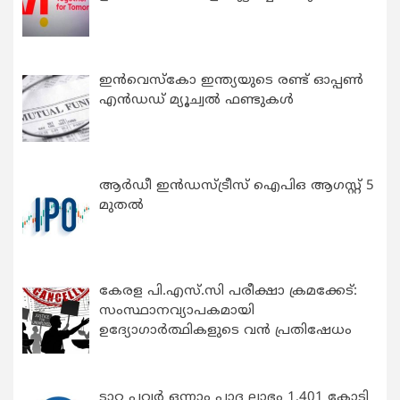
ഇന്‍വെസ്കോ ഇന്ത്യയുടെ രണ്ട് ഓപ്പണ്‍
എന്‍ഡഡ് മ്യൂച്വല്‍ ഫണ്ടുകള്‍
ആർഡീ ഇൻഡസ്ട്രീസ് ഐപിഒ ആഗസ്റ്റ് 5
മുതൽ
കേരള പി.എസ്.സി പരീക്ഷാ ക്രമക്കേട്:
സംസ്ഥാനവ്യാപകമായി
ഉദ്യോഗാര്‍ത്ഥികളുടെ വന്‍ പ്രതിഷേധം
ടാറ്റ പവർ ഒന്നാം പാദ ലാഭം 1,401 കോടി