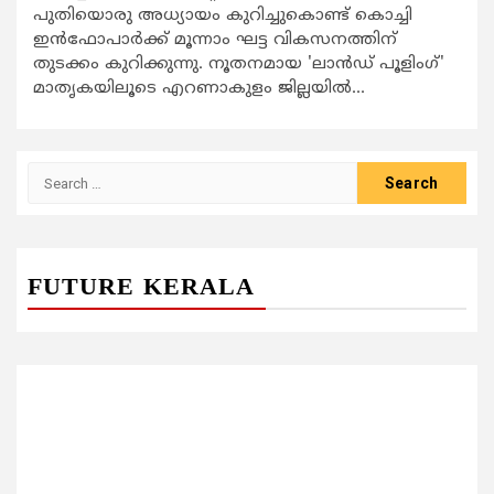
പുതിയൊരു അധ്യായം കുറിച്ചുകൊണ്ട് കൊച്ചി
ഇൻഫോപാർക്ക് മൂന്നാം ഘട്ട വികസനത്തിന്
തുടക്കം കുറിക്കുന്നു. നൂതനമായ 'ലാൻഡ് പൂളിംഗ്'
മാതൃകയിലൂടെ എറണാകുളം ജില്ലയിൽ...
Search
for:
FUTURE KERALA