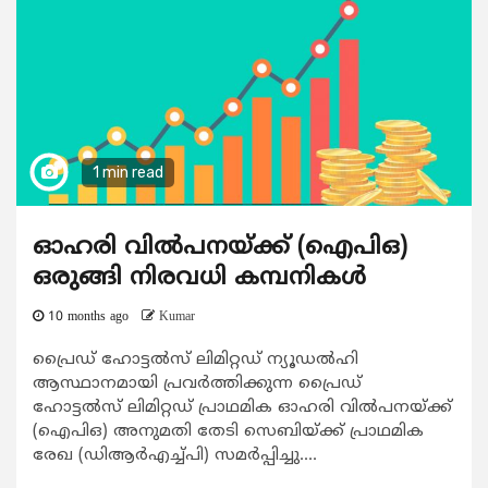
1 min read
ഓഹരി വിൽപനയ്ക്ക് (ഐപിഒ)
ഒരുങ്ങി നിരവധി കമ്പനികൾ
10 months ago
Kumar
പ്രൈഡ് ഹോട്ടൽസ് ലിമിറ്റഡ് ന്യൂഡൽഹി
ആസ്ഥാനമായി പ്രവർത്തിക്കുന്ന പ്രൈഡ്
ഹോട്ടൽസ് ലിമിറ്റഡ് പ്രാഥമിക ഓഹരി വിൽപനയ്ക്ക്
(ഐപിഒ) അനുമതി തേടി സെബിയ്ക്ക് പ്രാഥമിക
രേഖ (ഡിആർഎച്ച്പി) സമർപ്പിച്ചു....