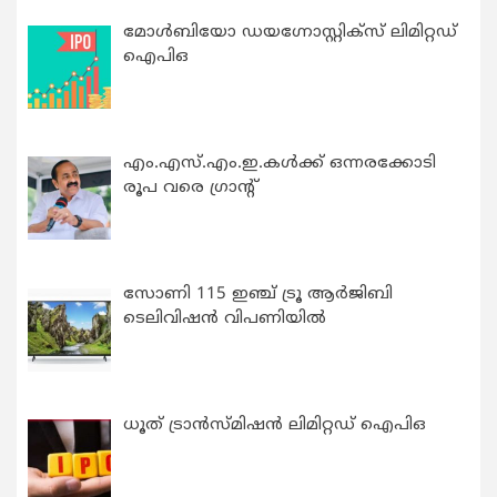
മോൾബിയോ ഡയഗ്നോസ്റ്റിക്സ് ലിമിറ്റഡ്
ഐപിഒ
എം.എസ്.എം.ഇ.കൾക്ക് ഒന്നരക്കോടി
രൂപ വരെ ഗ്രാന്റ്
സോണി 115 ഇഞ്ച് ട്രൂ ആർജിബി
ടെലിവിഷൻ വിപണിയിൽ
ധൂത് ട്രാൻസ്മിഷൻ ലിമിറ്റഡ് ഐപിഒ