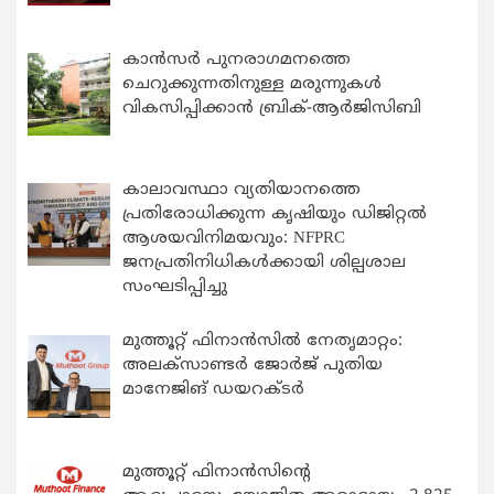
കാന്‍സര്‍ പുനരാഗമനത്തെ
ചെറുക്കുന്നതിനുള്ള മരുന്നുകള്‍
വികസിപ്പിക്കാന്‍ ബ്രിക്-ആര്‍ജിസിബി
കാലാവസ്ഥാ വ്യതിയാനത്തെ
പ്രതിരോധിക്കുന്ന കൃഷിയും ഡിജിറ്റൽ
ആശയവിനിമയവും: NFPRC
ജനപ്രതിനിധികൾക്കായി ശില്പശാല
സംഘടിപ്പിച്ചു
മുത്തൂറ്റ് ഫിനാൻസിൽ നേതൃമാറ്റം:
അലക്സാണ്ടർ ജോർജ് പുതിയ
മാനേജിങ് ഡയറക്ടർ
മുത്തൂറ്റ് ഫിനാൻസിന്റെ