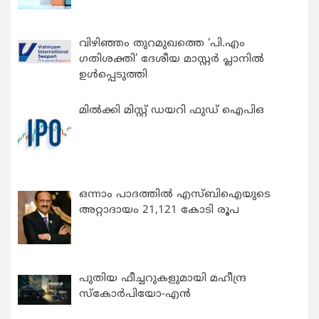
വിഴിഞ്ഞം തുറമുഖത്തെ ‘പി.എം
ഗതിശക്തി’ ദേശീയ മാസ്റ്റർ പ്ലാനിൽ
ഉൾപ്പെടുത്തി
മിൽക്കി മിസ്റ്റ് ഡയറി ഫുഡ് ഐപിഒ
ഒന്നാം പാദത്തിൽ എസ്ബിഐയുടെ
അറ്റാദായം 21,121 കോടി രൂപ
പുതിയ ഫീച്ചറുകളുമായി മഹീന്ദ്ര
സ്കോർപിയോ-എൻ