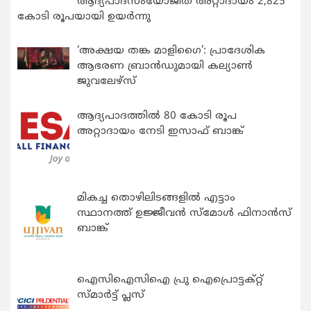
ആദ്യപാദസംയോജിത അറ്റാദായം 2,825
കോടി രൂപയായി ഉയർന്നു
‘അക്ഷയ തങ്ക മാളിഗൈ’: പ്രാദേശിക
ആഭരണ ബ്രാന്‍ഡുമായി കല്യാണ്‍
ജുവലേഴ്‌സ്
ആദ്യപാദത്തിൽ 80 കോടി രൂപ
അറ്റാദായം നേടി ഇസാഫ് ബാങ്ക്
മികച്ച തൊഴിലിടങ്ങളിൽ എട്ടാം
സ്ഥാനത്ത് ഉജ്ജീവൻ സ്മോൾ ഫിനാൻസ്
ബാങ്ക്
ഐസിഐസിഐ പ്രു ഐപ്രൊട്ടക്റ്റ്
സ്മാർട്ട് പ്ലസ്