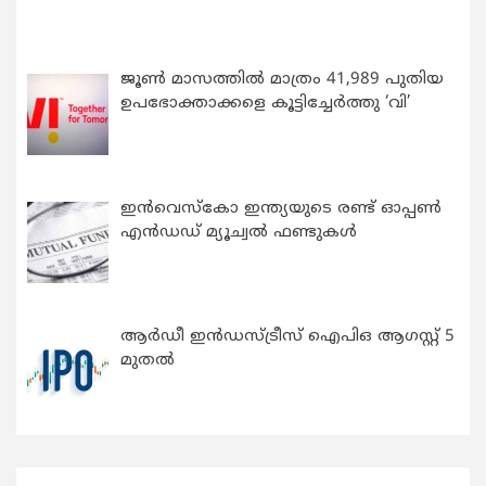
ജൂൺ മാസത്തിൽ മാത്രം 41,989 പുതിയ
ഉപഭോക്താക്കളെ കൂട്ടിച്ചേർത്തു ‘വി’
ഇന്‍വെസ്കോ ഇന്ത്യയുടെ രണ്ട് ഓപ്പണ്‍
എന്‍ഡഡ് മ്യൂച്വല്‍ ഫണ്ടുകള്‍
ആർഡീ ഇൻഡസ്ട്രീസ് ഐപിഒ ആഗസ്റ്റ് 5
മുതൽ