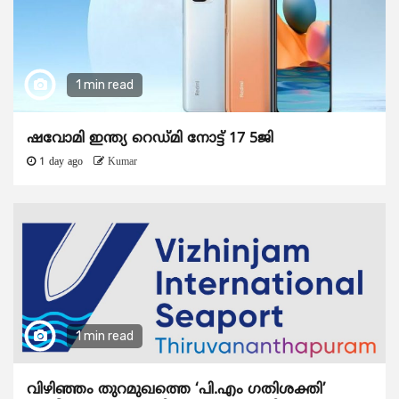
1 min read
ഷവോമി ഇന്ത്യ റെഡ്മി നോട്ട് 17 5ജി
1 day ago
Kumar
1 min read
വിഴിഞ്ഞം തുറമുഖത്തെ ‘പി.എം ഗതിശക്തി’