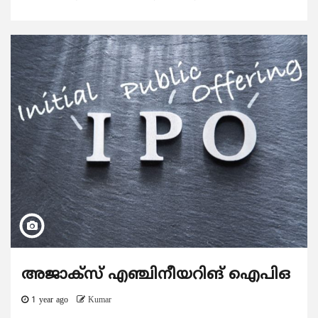
അജാക്സ് എഞ്ചിനീയറിങ് ഐപിഒ
1 year ago
Kumar