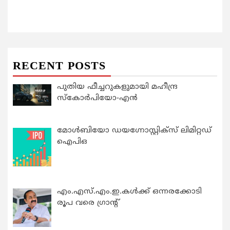
RECENT POSTS
പുതിയ ഫീച്ചറുകളുമായി മഹീന്ദ്ര
സ്കോർപിയോ-എൻ
മോൾബിയോ ഡയഗ്നോസ്റ്റിക്സ് ലിമിറ്റഡ്
ഐപിഒ
എം.എസ്.എം.ഇ.കൾക്ക് ഒന്നരക്കോടി
രൂപ വരെ ഗ്രാന്റ്