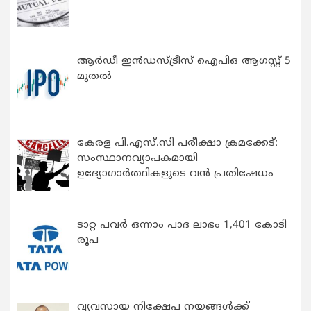
ആർഡീ ഇൻഡസ്ട്രീസ് ഐപിഒ ആഗസ്റ്റ് 5
മുതൽ
കേരള പി.എസ്.സി പരീക്ഷാ ക്രമക്കേട്:
സംസ്ഥാനവ്യാപകമായി
ഉദ്യോഗാര്‍ത്ഥികളുടെ വന്‍ പ്രതിഷേധം
ടാറ്റ പവർ ഒന്നാം പാദ ലാഭം 1,401 കോടി
രൂപ
വ്യവസായ നിക്ഷേപ നയങ്ങള്‍ക്ക്