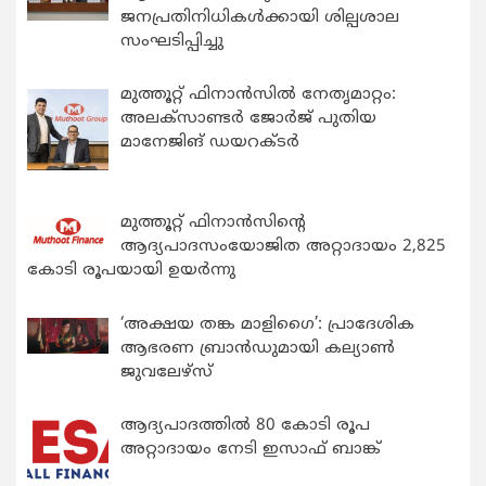
ജനപ്രതിനിധികൾക്കായി ശില്പശാല
സംഘടിപ്പിച്ചു
മുത്തൂറ്റ് ഫിനാൻസിൽ നേതൃമാറ്റം:
അലക്സാണ്ടർ ജോർജ് പുതിയ
മാനേജിങ് ഡയറക്ടർ
മുത്തൂറ്റ് ഫിനാൻസിന്റെ
ആദ്യപാദസംയോജിത അറ്റാദായം 2,825
കോടി രൂപയായി ഉയർന്നു
‘അക്ഷയ തങ്ക മാളിഗൈ’: പ്രാദേശിക
ആഭരണ ബ്രാന്‍ഡുമായി കല്യാണ്‍
ജുവലേഴ്‌സ്
ആദ്യപാദത്തിൽ 80 കോടി രൂപ
അറ്റാദായം നേടി ഇസാഫ് ബാങ്ക്