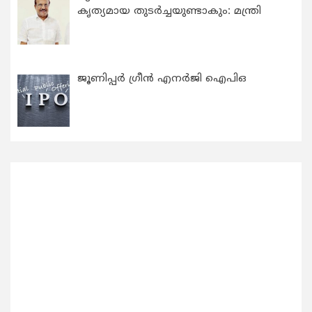
കൃത്യമായ തുടര്‍ച്ചയുണ്ടാകും: മന്ത്രി
ജൂണിപ്പർ ഗ്രീൻ എനർജി ഐപിഒ