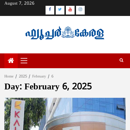
Skip
August 7, 2026
to
Facebook
Twitter
Youtube
Instagram
content
Primary
Menu
Home
2025
February
6
Day:
February 6, 2025