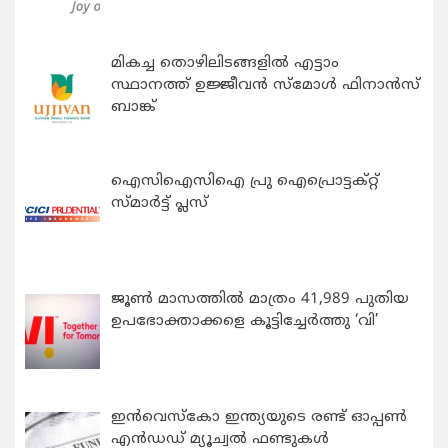
മികച്ച തൊഴിലിടങ്ങളിൽ എട്ടാം
സ്ഥാനത്ത് ഉജ്ജീവൻ സ്മോൾ ഫിനാൻസ്
ബാങ്ക്
ഐസിഐസിഐ പ്രു ഐപ്രൊട്ടക്റ്റ്
സ്മാർട്ട് പ്ലസ്
ജൂൺ മാസത്തിൽ മാത്രം 41,989 പുതിയ
ഉപഭോക്താക്കളെ കൂട്ടിച്ചേർത്തു ‘വി’
ഇന്‍വെസ്കോ ഇന്ത്യയുടെ രണ്ട് ഓപ്പണ്‍
എന്‍ഡഡ് മ്യൂച്വല്‍ ഫണ്ടുകള്‍