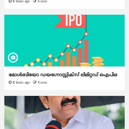
8 hours ago
Kumar
മോൾബിയോ ഡയഗ്നോസ്റ്റിക്സ് ലിമിറ്റഡ് ഐപിഒ
8 hours ago
Kumar