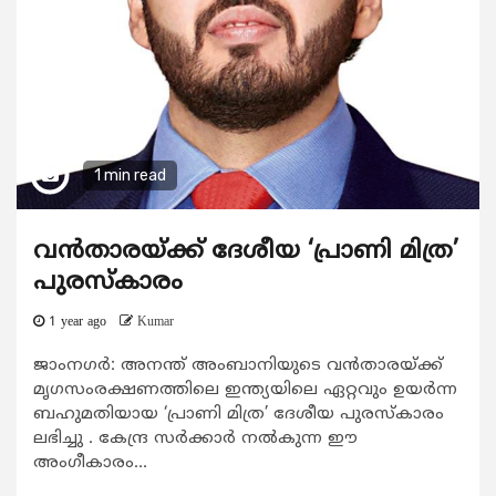
1 min read
വൻതാരയ്ക്ക് ദേശീയ ‘പ്രാണി മിത്ര’
പുരസ്‌കാരം
1 year ago
Kumar
ജാംനഗർ: അനന്ത് അംബാനിയുടെ വൻതാരയ്ക്ക്
മൃഗസംരക്ഷണത്തിലെ ഇന്ത്യയിലെ ഏറ്റവും ഉയർന്ന
ബഹുമതിയായ ‘പ്രാണി മിത്ര’ ദേശീയ പുരസ്‌കാരം
ലഭിച്ചു . കേന്ദ്ര സർക്കാർ നൽകുന്ന ഈ
അംഗീകാരം...