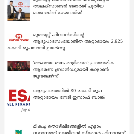
അലക്സാണ്ടർ ജോർജ് പുതിയ
മാനേജിങ് ഡയറക്ടർ
മുത്തൂറ്റ് ഫിനാൻസിന്റെ
ആദ്യപാദസംയോജിത അറ്റാദായം 2,825
കോടി രൂപയായി ഉയർന്നു
‘അക്ഷയ തങ്ക മാളിഗൈ’: പ്രാദേശിക
ആഭരണ ബ്രാന്‍ഡുമായി കല്യാണ്‍
ജുവലേഴ്‌സ്
ആദ്യപാദത്തിൽ 80 കോടി രൂപ
അറ്റാദായം നേടി ഇസാഫ് ബാങ്ക്
മികച്ച തൊഴിലിടങ്ങളിൽ എട്ടാം
സ്ഥാനത്ത് ഉജ്ജീവൻ സ്മോൾ ഫിനാൻസ്