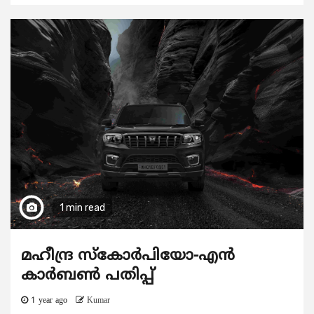
1 min read
മഹീന്ദ്ര സ്‌കോര്‍പിയോ-എന്‍
കാര്‍ബണ്‍ പതിപ്പ്
1 year ago
Kumar