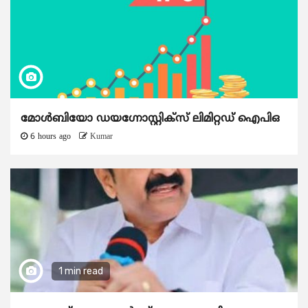
മോൾബിയോ ഡയഗ്നോസ്റ്റിക്സ് ലിമിറ്റഡ് ഐപിഒ
6 hours ago
Kumar
1 min read