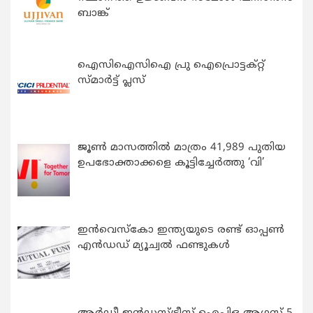
ബാങ്ക്
ഐസിഐസിഐ പ്രു ഐപ്രൊട്ടക്റ്റ്
സ്മാർട്ട് പ്ലസ്
ജൂൺ മാസത്തിൽ മാത്രം 41,989 പുതിയ
ഉപഭോക്താക്കളെ കൂട്ടിച്ചേർത്തു ‘വി’
ഇന്‍വെസ്കോ ഇന്ത്യയുടെ രണ്ട് ഓപ്പണ്‍
എന്‍ഡഡ് മ്യൂച്വല്‍ ഫണ്ടുകള്‍