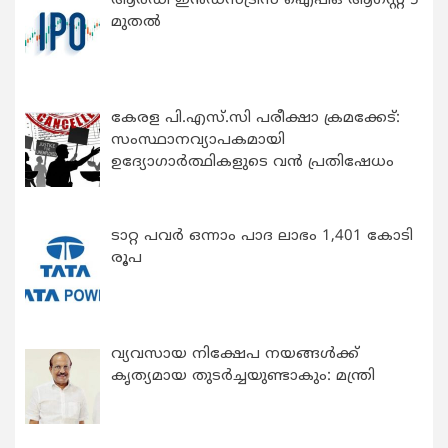
ആർഡീ ഇൻഡസ്ട്രീസ് ഐപിഒ ആഗസ്റ്റ് 5
മുതൽ
കേരള പി.എസ്.സി പരീക്ഷാ ക്രമക്കേട്:
സംസ്ഥാനവ്യാപകമായി
ഉദ്യോഗാര്‍ത്ഥികളുടെ വന്‍ പ്രതിഷേധം
ടാറ്റ പവർ ഒന്നാം പാദ ലാഭം 1,401 കോടി
രൂപ
വ്യവസായ നിക്ഷേപ നയങ്ങള്‍ക്ക്
കൃത്യമായ തുടര്‍ച്ചയുണ്ടാകും: മന്ത്രി