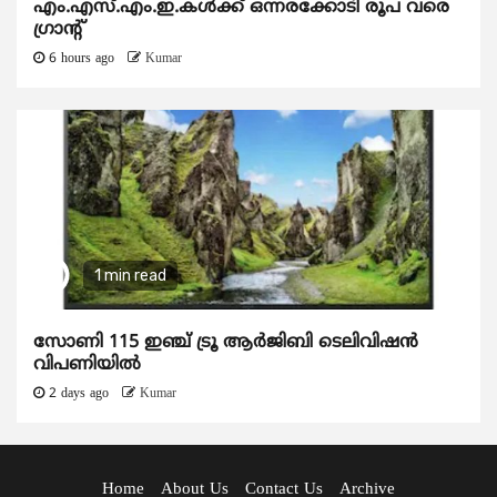
എം.എസ്.എം.ഇ.കൾക്ക് ഒന്നരക്കോടി രൂപ വരെ
ഗ്രാന്റ്
6 hours ago
Kumar
1 min read
സോണി 115 ഇഞ്ച് ട്രൂ ആർജിബി ടെലിവിഷൻ
വിപണിയിൽ
2 days ago
Kumar
Home
About Us
Contact Us
Archive