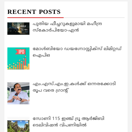
RECENT POSTS
പുതിയ ഫീച്ചറുകളുമായി മഹീന്ദ്ര
സ്കോർപിയോ-എൻ
മോൾബിയോ ഡയഗ്നോസ്റ്റിക്സ് ലിമിറ്റഡ്
ഐപിഒ
എം.എസ്.എം.ഇ.കൾക്ക് ഒന്നരക്കോടി
രൂപ വരെ ഗ്രാന്റ്
സോണി 115 ഇഞ്ച് ട്രൂ ആർജിബി
ടെലിവിഷൻ വിപണിയിൽ