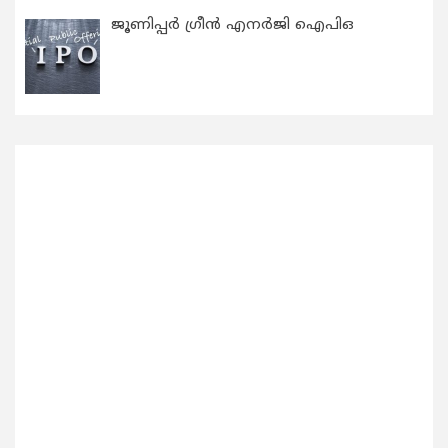
ജൂണിപ്പർ ഗ്രീൻ എനർജി ഐപിഒ