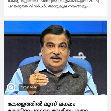
കേരള ഗ്ലോബല്‍ സമ്മിറ്റില്‍ (ഐകെജിഎസ് 2025)
പങ്കെടുത്ത വിദഗ്ധര്‍. അനുകൂല നയങ്ങളും...
1 min read
കേരളത്തിൽ മൂന്ന് ലക്ഷം