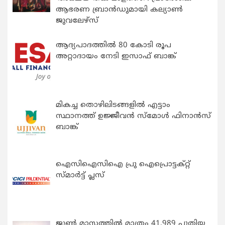
ആഭരണ ബ്രാന്‍ഡുമായി കല്യാണ്‍
ജുവലേഴ്‌സ്
ആദ്യപാദത്തിൽ 80 കോടി രൂപ
അറ്റാദായം നേടി ഇസാഫ് ബാങ്ക്
മികച്ച തൊഴിലിടങ്ങളിൽ എട്ടാം
സ്ഥാനത്ത് ഉജ്ജീവൻ സ്മോൾ ഫിനാൻസ്
ബാങ്ക്
ഐസിഐസിഐ പ്രു ഐപ്രൊട്ടക്റ്റ്
സ്മാർട്ട് പ്ലസ്
ജൂൺ മാസത്തിൽ മാത്രം 41,989 പുതിയ