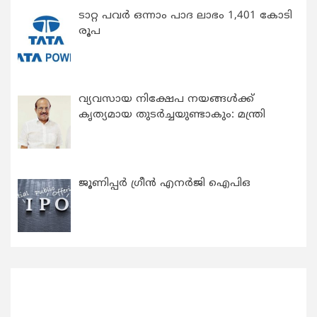
ടാറ്റ പവർ ഒന്നാം പാദ ലാഭം 1,401 കോടി
രൂപ
വ്യവസായ നിക്ഷേപ നയങ്ങള്‍ക്ക്
കൃത്യമായ തുടര്‍ച്ചയുണ്ടാകും: മന്ത്രി
ജൂണിപ്പർ ഗ്രീൻ എനർജി ഐപിഒ