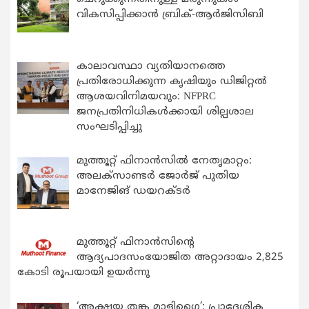
വികസിപ്പിക്കാന്‍ ബ്രിക്-ആര്‍ജിസിബി
കാലാവസ്ഥാ വ്യതിയാനത്തെ
പ്രതിരോധിക്കുന്ന കൃഷിയും ഡിജിറ്റൽ
ആശയവിനിമയവും: NFPRC
ജനപ്രതിനിധികൾക്കായി ശില്പശാല
സംഘടിപ്പിച്ചു
മുത്തൂറ്റ് ഫിനാൻസിൽ നേതൃമാറ്റം:
അലക്സാണ്ടർ ജോർജ് പുതിയ
മാനേജിങ് ഡയറക്ടർ
മുത്തൂറ്റ് ഫിനാൻസിന്റെ
ആദ്യപാദസംയോജിത അറ്റാദായം 2,825
കോടി രൂപയായി ഉയർന്നു
‘അക്ഷയ തങ്ക മാളിഗൈ’: പ്രാദേശിക