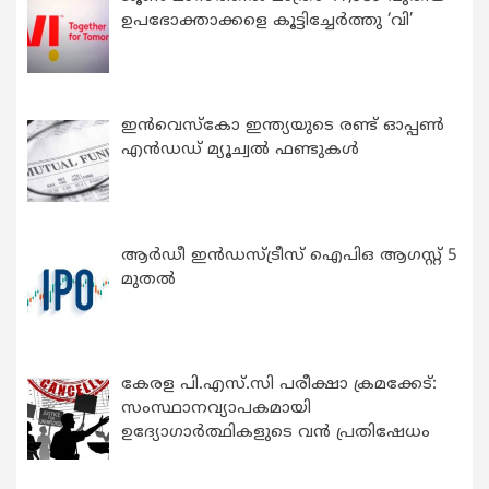
ഉപഭോക്താക്കളെ കൂട്ടിച്ചേർത്തു ‘വി’
ഇന്‍വെസ്കോ ഇന്ത്യയുടെ രണ്ട് ഓപ്പണ്‍
എന്‍ഡഡ് മ്യൂച്വല്‍ ഫണ്ടുകള്‍
ആർഡീ ഇൻഡസ്ട്രീസ് ഐപിഒ ആഗസ്റ്റ് 5
മുതൽ
കേരള പി.എസ്.സി പരീക്ഷാ ക്രമക്കേട്:
സംസ്ഥാനവ്യാപകമായി
ഉദ്യോഗാര്‍ത്ഥികളുടെ വന്‍ പ്രതിഷേധം