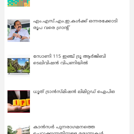
എം.എസ്.എം.ഇ.കൾക്ക് ഒന്നരക്കോടി
രൂപ വരെ ഗ്രാന്റ്
സോണി 115 ഇഞ്ച് ട്രൂ ആർജിബി
ടെലിവിഷൻ വിപണിയിൽ
ധൂത് ട്രാൻസ്മിഷൻ ലിമിറ്റഡ് ഐപിഒ
കാന്‍സര്‍ പുനരാഗമനത്തെ
ചെറുക്കുന്നതിനുള്ള മരുന്നുകള്‍