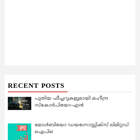
RECENT POSTS
പുതിയ ഫീച്ചറുകളുമായി മഹീന്ദ്ര
സ്കോർപിയോ-എൻ
മോൾബിയോ ഡയഗ്നോസ്റ്റിക്സ് ലിമിറ്റഡ്
ഐപിഒ