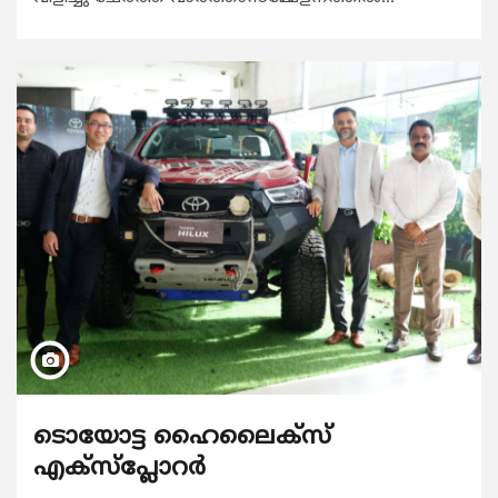
ടൊയോട്ട ഹൈലൈക്സ്
എക്സ്പ്ലോറർ