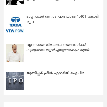
ടാറ്റ പവർ ഒന്നാം പാദ ലാഭം 1,401 കോടി
രൂപ
വ്യവസായ നിക്ഷേപ നയങ്ങള്‍ക്ക്
കൃത്യമായ തുടര്‍ച്ചയുണ്ടാകും: മന്ത്രി
ജൂണിപ്പർ ഗ്രീൻ എനർജി ഐപിഒ