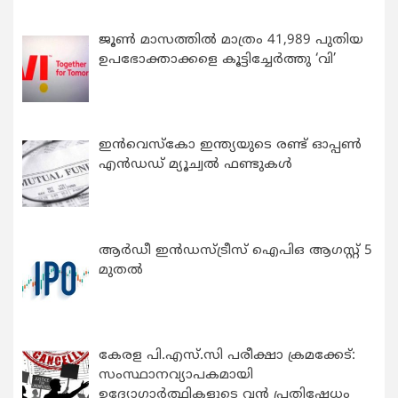
ജൂൺ മാസത്തിൽ മാത്രം 41,989 പുതിയ
ഉപഭോക്താക്കളെ കൂട്ടിച്ചേർത്തു ‘വി’
ഇന്‍വെസ്കോ ഇന്ത്യയുടെ രണ്ട് ഓപ്പണ്‍
എന്‍ഡഡ് മ്യൂച്വല്‍ ഫണ്ടുകള്‍
ആർഡീ ഇൻഡസ്ട്രീസ് ഐപിഒ ആഗസ്റ്റ് 5
മുതൽ
കേരള പി.എസ്.സി പരീക്ഷാ ക്രമക്കേട്:
സംസ്ഥാനവ്യാപകമായി
ഉദ്യോഗാര്‍ത്ഥികളുടെ വന്‍ പ്രതിഷേധം