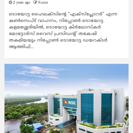
2 years ago
Kumar
ടൊയോട്ട ഹൈലക്സിന്റെ "എക്സ്പ്ലോറർ" എന്ന
കൺസെപ്ട് വാഹനം, നിപ്പോൺ ടൊയോട്ട
കളമശ്ശേരിയിൽ, ടൊയോട്ട കിർലോസ്കർ
മോട്ടോർസ് വൈസ് പ്രസിഡന്റ്‌ തകേഷി
തകമിയയും നിപ്പോൺ ടൊയോട്ട ഡയറക്ടർ
ആത്തിഫ്...