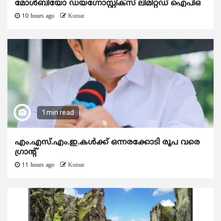
മോൾബിയോ ഡയഗ്നോസ്റ്റിക്സ് ലിമിറ്റഡ് ഐപിഒ
10 hours ago
Kumar
1 min read
എം.എസ്.എം.ഇ.കൾക്ക് ഒന്നരക്കോടി രൂപ വരെ
ഗ്രാന്റ്
11 hours ago
Kumar