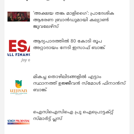
‘അക്ഷയ തങ്ക മാളിഗൈ’: പ്രാദേശിക
ആഭരണ ബ്രാന്‍ഡുമായി കല്യാണ്‍
ജുവലേഴ്‌സ്
ആദ്യപാദത്തിൽ 80 കോടി രൂപ
അറ്റാദായം നേടി ഇസാഫ് ബാങ്ക്
മികച്ച തൊഴിലിടങ്ങളിൽ എട്ടാം
സ്ഥാനത്ത് ഉജ്ജീവൻ സ്മോൾ ഫിനാൻസ്
ബാങ്ക്
ഐസിഐസിഐ പ്രു ഐപ്രൊട്ടക്റ്റ്
സ്മാർട്ട് പ്ലസ്