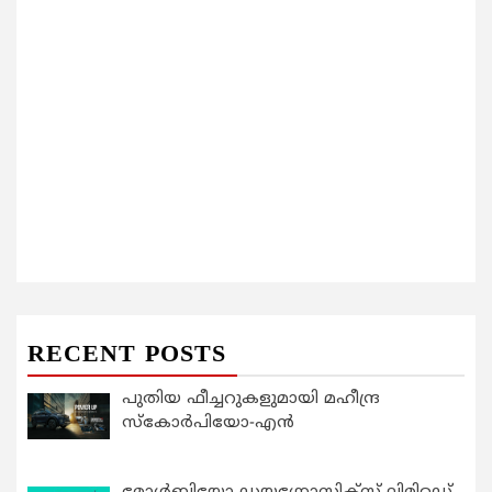
RECENT POSTS
പുതിയ ഫീച്ചറുകളുമായി മഹീന്ദ്ര
സ്കോർപിയോ-എൻ