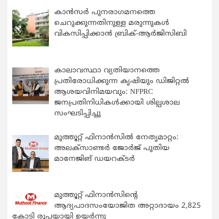
കാന്‍സര്‍ പുനരാഗമനത്തെ
ചെറുക്കുന്നതിനുള്ള മരുന്നുകള്‍
വികസിപ്പിക്കാന്‍ ബ്രിക്-ആര്‍ജിസിബി
കാലാവസ്ഥാ വ്യതിയാനത്തെ
പ്രതിരോധിക്കുന്ന കൃഷിയും ഡിജിറ്റൽ
ആശയവിനിമയവും: NFPRC
ജനപ്രതിനിധികൾക്കായി ശില്പശാല
സംഘടിപ്പിച്ചു
മുത്തൂറ്റ് ഫിനാൻസിൽ നേതൃമാറ്റം:
അലക്സാണ്ടർ ജോർജ് പുതിയ
മാനേജിങ് ഡയറക്ടർ
മുത്തൂറ്റ് ഫിനാൻസിന്റെ
ആദ്യപാദസംയോജിത അറ്റാദായം 2,825
കോടി രൂപയായി ഉയർന്നു