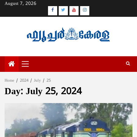
Skip
August 7, 2026
to
Facebook
Twitter
Youtube
Instagram
content
Primary
Menu
Home
2024
July
25
Day:
July 25, 2024