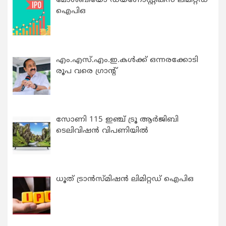
മോൾബിയോ ഡയഗ്നോസ്റ്റിക്സ് ലിമിറ്റഡ്
ഐപിഒ
എം.എസ്.എം.ഇ.കൾക്ക് ഒന്നരക്കോടി
രൂപ വരെ ഗ്രാന്റ്
സോണി 115 ഇഞ്ച് ട്രൂ ആർജിബി
ടെലിവിഷൻ വിപണിയിൽ
ധൂത് ട്രാൻസ്മിഷൻ ലിമിറ്റഡ് ഐപിഒ