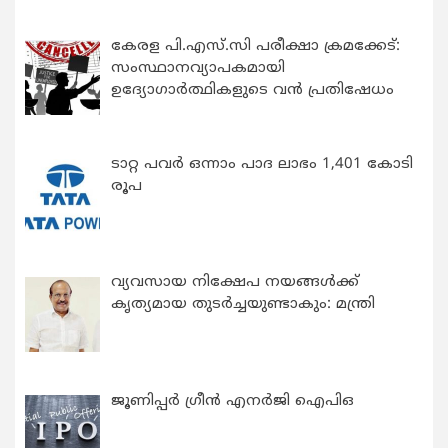
കേരള പി.എസ്.സി പരീക്ഷാ ക്രമക്കേട്:
സംസ്ഥാനവ്യാപകമായി
ഉദ്യോഗാര്‍ത്ഥികളുടെ വന്‍ പ്രതിഷേധം
ടാറ്റ പവർ ഒന്നാം പാദ ലാഭം 1,401 കോടി
രൂപ
വ്യവസായ നിക്ഷേപ നയങ്ങള്‍ക്ക്
കൃത്യമായ തുടര്‍ച്ചയുണ്ടാകും: മന്ത്രി
ജൂണിപ്പർ ഗ്രീൻ എനർജി ഐപിഒ