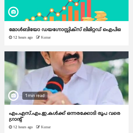
മോൾബിയോ ഡയഗ്നോസ്റ്റിക്സ് ലിമിറ്റഡ് ഐപിഒ
12 hours ago
Kumar
1 min read
എം.എസ്.എം.ഇ.കൾക്ക് ഒന്നരക്കോടി രൂപ വരെ
ഗ്രാന്റ്
12 hours ago
Kumar