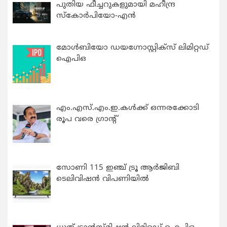
പുതിയ ഫീച്ചറുകളുമായി മഹീന്ദ്ര
സ്കോർപിയോ-എൻ
മോൾബിയോ ഡയഗ്നോസ്റ്റിക്സ് ലിമിറ്റഡ്
ഐപിഒ
എം.എസ്.എം.ഇ.കൾക്ക് ഒന്നരക്കോടി
രൂപ വരെ ഗ്രാന്റ്
സോണി 115 ഇഞ്ച് ട്രൂ ആർജിബി
ടെലിവിഷൻ വിപണിയിൽ