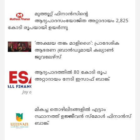
മുത്തൂറ്റ് ഫിനാൻസിന്റെ
ആദ്യപാദസംയോജിത അറ്റാദായം 2,825
കോടി രൂപയായി ഉയർന്നു
‘അക്ഷയ തങ്ക മാളിഗൈ’: പ്രാദേശിക
ആഭരണ ബ്രാന്‍ഡുമായി കല്യാണ്‍
ജുവലേഴ്‌സ്
ആദ്യപാദത്തിൽ 80 കോടി രൂപ
അറ്റാദായം നേടി ഇസാഫ് ബാങ്ക്
മികച്ച തൊഴിലിടങ്ങളിൽ എട്ടാം
സ്ഥാനത്ത് ഉജ്ജീവൻ സ്മോൾ ഫിനാൻസ്
ബാങ്ക്