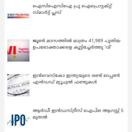
ഐസിഐസിഐ പ്രു ഐപ്രൊട്ടക്റ്റ്
സ്മാർട്ട് പ്ലസ്
ജൂൺ മാസത്തിൽ മാത്രം 41,989 പുതിയ
ഉപഭോക്താക്കളെ കൂട്ടിച്ചേർത്തു ‘വി’
ഇന്‍വെസ്കോ ഇന്ത്യയുടെ രണ്ട് ഓപ്പണ്‍
എന്‍ഡഡ് മ്യൂച്വല്‍ ഫണ്ടുകള്‍
ആർഡീ ഇൻഡസ്ട്രീസ് ഐപിഒ ആഗസ്റ്റ് 5
മുതൽ