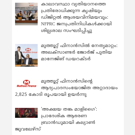
കാലാവസ്ഥാ വ്യതിയാനത്തെ
പ്രതിരോധിക്കുന്ന കൃഷിയും
ഡിജിറ്റൽ ആശയവിനിമയവും:
NFPRC ജനപ്രതിനിധികൾക്കായി
ശില്പശാല സംഘടിപ്പിച്ചു
മുത്തൂറ്റ് ഫിനാൻസിൽ നേതൃമാറ്റം:
അലക്സാണ്ടർ ജോർജ് പുതിയ
മാനേജിങ് ഡയറക്ടർ
മുത്തൂറ്റ് ഫിനാൻസിന്റെ
ആദ്യപാദസംയോജിത അറ്റാദായം
2,825 കോടി രൂപയായി ഉയർന്നു
‘അക്ഷയ തങ്ക മാളിഗൈ’:
പ്രാദേശിക ആഭരണ
ബ്രാന്‍ഡുമായി കല്യാണ്‍
ജുവലേഴ്‌സ്