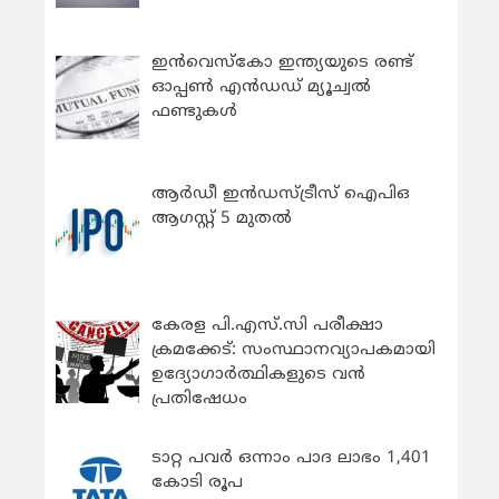
ഇന്‍വെസ്കോ ഇന്ത്യയുടെ രണ്ട്
ഓപ്പണ്‍ എന്‍ഡഡ് മ്യൂച്വല്‍
ഫണ്ടുകള്‍
ആർഡീ ഇൻഡസ്ട്രീസ് ഐപിഒ
ആഗസ്റ്റ് 5 മുതൽ
കേരള പി.എസ്.സി പരീക്ഷാ
ക്രമക്കേട്: സംസ്ഥാനവ്യാപകമായി
ഉദ്യോഗാര്‍ത്ഥികളുടെ വന്‍
പ്രതിഷേധം
ടാറ്റ പവർ ഒന്നാം പാദ ലാഭം 1,401
കോടി രൂപ