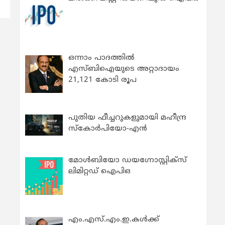
ഒന്നാം പാദത്തിൽ
എസ്ബിഐയുടെ അറ്റാദായം
21,121 കോടി രൂപ
പുതിയ ഫീച്ചറുകളുമായി മഹീന്ദ്ര
സ്കോർപിയോ-എൻ
മോൾബിയോ ഡയഗ്നോസ്റ്റിക്സ്
ലിമിറ്റഡ് ഐപിഒ
എം.എസ്.എം.ഇ.കൾക്ക്