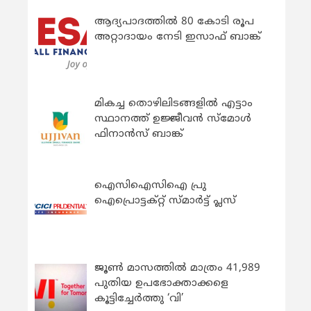
ആദ്യപാദത്തിൽ 80 കോടി രൂപ
അറ്റാദായം നേടി ഇസാഫ് ബാങ്ക്
മികച്ച തൊഴിലിടങ്ങളിൽ എട്ടാം
സ്ഥാനത്ത് ഉജ്ജീവൻ സ്മോൾ
ഫിനാൻസ് ബാങ്ക്
ഐസിഐസിഐ പ്രു
ഐപ്രൊട്ടക്റ്റ് സ്മാർട്ട് പ്ലസ്
ജൂൺ മാസത്തിൽ മാത്രം 41,989
പുതിയ ഉപഭോക്താക്കളെ
കൂട്ടിച്ചേർത്തു ‘വി’