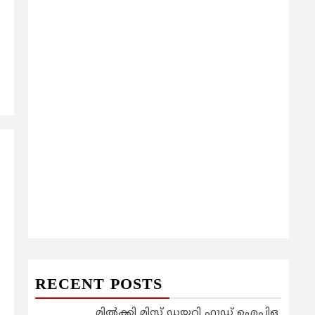
RECENT POSTS
മിൽക്കി മിസ്റ്റ് ഡയറി ഫുഡ് ഐപിഒ