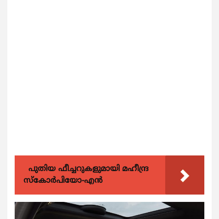
പുതിയ ഫീച്ചറുകളുമായി മഹീന്ദ്ര
സ്കോർപിയോ-എൻ