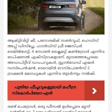
ആക്റ്റിവിറ്റി കീ, പനോരമിക് സൺറൂഫ്, ഹെഡ്സ്
അപ്പ് ഡിസ്പ്ലേ, ഹാൻഡ്സ് ഫ്രീ ജെസ്ചർ
ടെയ്ൽഗേറ്റ്, 4 സോൺ ക്ലൈമറ്റ് കൺട്രോൾ എന്നിവ
ഓപ്ഷണൽ എക്സ്ട്രാകളാണ്. മുമ്പത്തേപ്പോലെ
അഡാപ്‌റ്റീവ് ഡാംപറുകൾ, സ്റ്റാൻഡേഡ് എയർ
സസ്പെൻഷൻ, ടെറെയ്ൻ റെസ്പോൺസ് 2
ട്രാക്ഷൻ മോഡുകൾ എന്നിവ തുടർന്നും നൽകി.
പുതിയ ഫീച്ചറുകളുമായി മഹീന്ദ്ര
സ്കോർപിയോ-എൻ
രണ്ട് പെട്രോൾ, ഒരു ഡീസൽ ഉൾപ്പെടെ മൂന്ന്