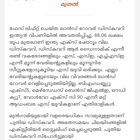
മുതൽ
ഫേസ് ലിഫ്റ്റ് ചെയ്ത ലാൻഡ് റോവർ ഡിസ്കവറി
ഇന്ത്യൻ വിപണിയിൽ അവതരിപ്പിച്ചു. 88.06 ലക്ഷം
രൂപ മുതലാണ് ഇന്ത്യ എക്സ് ഷോറൂം വില.
ഡിസ്കവറി, ഡിസ്കവറി ആർ ഡൈനാമിക് എന്നീ
രണ്ട് വകഭേദങ്ങളിലും എസ്, എസ്ഇ, എച്ച്എസ്ഇ
എന്നീ മൂന്ന് വേരിയന്റുകളിലും മൂന്നുനിര
സീറ്റുകളോടുകൂടിയ എസ് യുവി ലഭിക്കും. എല്ലാ
വേരിയന്റുകളുടെയും വില വിവരങ്ങൾ ലാൻഡ്
റോവർ വെളിപ്പെടുത്തിയിട്ടില്ല. ബിഎംഡബ്ല്യു
എക്സ്5, മെഴ്സേഡസ് ബെൻസ് ജിഎൽഇ, ഔഡി
ക്യു7, വോൾവോ എക്സ് സി 90 എന്നീ മറ്റ്
ആഡംബര എസ് യുവികളാണ് എതിരാളികൾ.
മുൻഗാമിയുമായി വളരെയധികം സാമ്യമുള്ളതാണ്
പുതിയ ഡിസ്കവറി. അതേസമയം ചിലയിടങ്ങളിൽ
എക്സ്റ്റീരിയർ സ്റ്റൈലിംഗ് മെച്ചപ്പെടുത്തി. പുതിയ
ഡിസ്കവറി സ്പോർട്ടുമായി