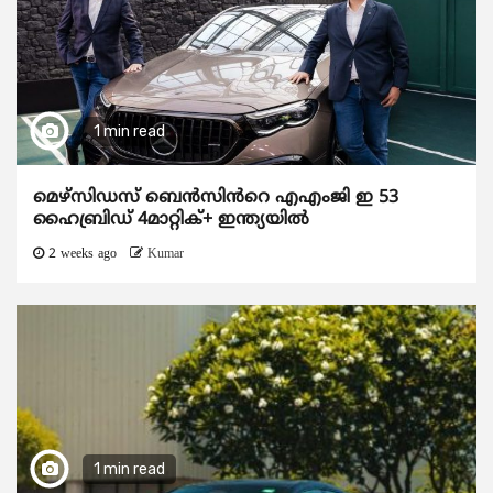
1 min read
മെഴ്‌സിഡസ് ബെൻസിൻറെ എഎംജി ഇ 53
ഹൈബ്രിഡ് 4മാറ്റിക്+ ഇന്ത്യയിൽ
2 weeks ago
Kumar
1 min read