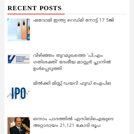
RECENT POSTS
ഷവോമി ഇന്ത്യ റെഡ്മി നോട്ട് 17 5ജി
വിഴിഞ്ഞം തുറമുഖത്തെ ‘പി.എം
ഗതിശക്തി’ ദേശീയ മാസ്റ്റർ പ്ലാനിൽ
ഉൾപ്പെടുത്തി
മിൽക്കി മിസ്റ്റ് ഡയറി ഫുഡ് ഐപിഒ
ഒന്നാം പാദത്തിൽ എസ്ബിഐയുടെ
അറ്റാദായം 21,121 കോടി രൂപ