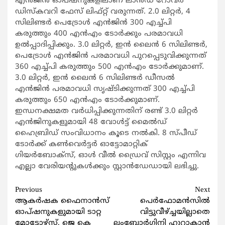
എൻജിൻ ഓപ്ഷനുകളിലാണ് ലാൻഡ് റോവർ
ഡിസ്കവറി ഫേസ് ലിഫ്റ്റ് വരുന്നത്. 2.0 ലിറ്റർ, 4
സിലിണ്ടർ പെട്രോൾ എൻജിൻ 300 എച്ച്പി
കരുത്തും 400 എൻഎം ടോർക്കും പരമാവധി
ഉൽപ്പാദിപ്പിക്കും. 3.0 ലിറ്റർ, ഇൻ ലൈൻ 6 സിലിണ്ടർ,
പെട്രോൾ എൻജിൻ പരമാവധി പുറപ്പെടുവിക്കുന്നത്
360 എച്ച്പി കരുത്തും 500 എൻഎം ടോർക്കുമാണ്.
3.0 ലിറ്റർ, ഇൻ ലൈൻ 6 സിലിണ്ടർ ഡീസൽ
എൻജിൻ പരമാവധി സൃഷ്ടിക്കുന്നത് 300 എച്ച്പി
കരുത്തും 650 എൻഎം ടോർക്കുമാണ്.
ഇന്ധനക്ഷമത വർധിപ്പിക്കുന്നതിന് രണ്ട് 3.0 ലിറ്റർ
എൻജിനുകളുമായി 48 വോൾട്ട് മൈൽഡ്
ഹൈബ്രിഡ് സംവിധാനം കൂടെ നൽകി. 8 സ്പീഡ്
ടോർക്ക് കൺവെർട്ടർ ഓട്ടോമാറ്റിക്
ഗിയർബോക്സ്, ഓൾ വീൽ ഡ്രൈവ് സിസ്റ്റം എന്നിവ
എല്ലാ വേരിയന്റുകൾക്കും സ്റ്റാൻഡേഡായി ലഭിച്ചു.
Continue
Previous
Next
ആകര്‍ഷക ഫൈനാന്‍സ്
പെര്‍ഫോമന്‍സില്‍
Reading
ഓപ്ഷനുകളുമായി ടാറ്റ
വിട്ടുവീഴ്ച്ചയില്ലാതെ
മോട്ടോഴ്സ്, ജെ കെ
ലംബോര്‍ഗിനി ഹുറാകാന്‍