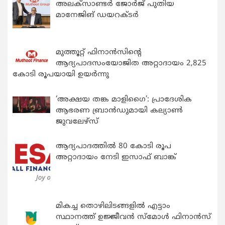
അലക്സാണ്ടർ ജോർജ് പുതിയ
മാനേജിങ് ഡയറക്ടർ
മുത്തൂറ്റ് ഫിനാൻസിന്റെ
ആദ്യപാദസംയോജിത അറ്റാദായം 2,825
കോടി രൂപയായി ഉയർന്നു
‘അക്ഷയ തങ്ക മാളിഗൈ’: പ്രാദേശിക
ആഭരണ ബ്രാന്‍ഡുമായി കല്യാണ്‍
ജുവലേഴ്‌സ്
ആദ്യപാദത്തിൽ 80 കോടി രൂപ
അറ്റാദായം നേടി ഇസാഫ് ബാങ്ക്
മികച്ച തൊഴിലിടങ്ങളിൽ എട്ടാം
സ്ഥാനത്ത് ഉജ്ജീവൻ സ്മോൾ ഫിനാൻസ്