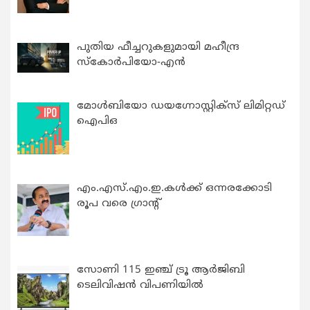
പുതിയ ഫീച്ചറുകളുമായി മഹീന്ദ്ര
സ്കോർപിയോ-എൻ
മോൾബിയോ ഡയഗ്നോസ്റ്റിക്സ് ലിമിറ്റഡ്
ഐപിഒ
എം.എസ്.എം.ഇ.കൾക്ക് ഒന്നരക്കോടി
രൂപ വരെ ഗ്രാന്റ്
സോണി 115 ഇഞ്ച് ട്രൂ ആർജിബി
ടെലിവിഷൻ വിപണിയിൽ