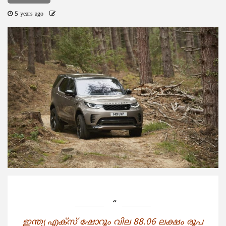
5 years ago
ഇന്ത്യ എക്സ് ഷോറൂം വില 88.06 ലക്ഷം രൂപ