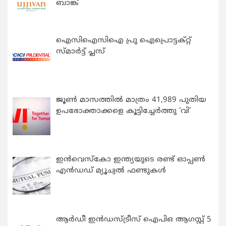
ബാങ്ക്
ഐസിഐസിഐ പ്രു ഐപ്രൊട്ടക്റ്റ്
സ്മാർട്ട് പ്ലസ്
ജൂൺ മാസത്തിൽ മാത്രം 41,989 പുതിയ
ഉപഭോക്താക്കളെ കൂട്ടിച്ചേർത്തു ‘വി’
ഇന്‍വെസ്കോ ഇന്ത്യയുടെ രണ്ട് ഓപ്പണ്‍
എന്‍ഡഡ് മ്യൂച്വല്‍ ഫണ്ടുകള്‍
ആർഡീ ഇൻഡസ്ട്രീസ് ഐപിഒ ആഗസ്റ്റ് 5