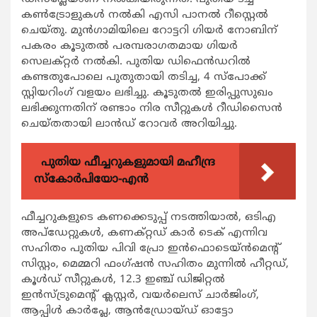
കൺട്രോളുകൾ നൽകി എസി പാനൽ റീസ്റ്റെൽ
ചെയ്തു. മുൻഗാമിയിലെ റോട്ടറി ഗിയർ നോബിന്
പകരം കൂടുതൽ പരമ്പരാഗതമായ ഗിയർ
സെലക്റ്റർ നൽകി. പുതിയ ഡിഫെൻഡറിൽ
കണ്ടതുപോലെ പുതുതായി തടിച്ച, 4 സ്പോക്ക്
സ്റ്റിയറിംഗ് വളയം ലഭിച്ചു. കൂടുതൽ ഇരിപ്പുസുഖം
ലഭിക്കുന്നതിന് രണ്ടാം നിര സീറ്റുകൾ റീഡിസൈൻ
ചെയ്തതായി ലാൻഡ് റോവർ അറിയിച്ചു.
പുതിയ ഫീച്ചറുകളുമായി മഹീന്ദ്ര
സ്കോർപിയോ-എൻ
ഫീച്ചറുകളുടെ കണക്കെടുപ്പ് നടത്തിയാൽ, ഒടിഎ
അപ്ഡേറ്റുകൾ, കണക്റ്റഡ് കാർ ടെക് എന്നിവ
സഹിതം പുതിയ പിവി പ്രോ ഇൻഫൊടെയ്ൻമെന്റ്
സിസ്റ്റം, മെമ്മറി ഫംഗ്ഷൻ സഹിതം മുന്നിൽ ഹീറ്റഡ്,
കൂൾഡ് സീറ്റുകൾ, 12.3 ഇഞ്ച് ഡിജിറ്റൽ
ഇൻസ്ട്രുമെന്റ് ക്ലസ്റ്റർ, വയർലെസ് ചാർജിംഗ്,
ആപ്പിൾ കാർപ്ലേ, ആൻഡ്രോയ്ഡ് ഓട്ടോ