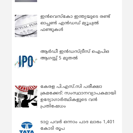
ഇന്‍വെസ്കോ ഇന്ത്യയുടെ രണ്ട്
ഓപ്പണ്‍ എന്‍ഡഡ് മ്യൂച്വല്‍
ഫണ്ടുകള്‍
ആർഡീ ഇൻഡസ്ട്രീസ് ഐപിഒ
ആഗസ്റ്റ് 5 മുതൽ
കേരള പി.എസ്.സി പരീക്ഷാ
ക്രമക്കേട്: സംസ്ഥാനവ്യാപകമായി
ഉദ്യോഗാര്‍ത്ഥികളുടെ വന്‍
പ്രതിഷേധം
ടാറ്റ പവർ ഒന്നാം പാദ ലാഭം 1,401
കോടി രൂപ