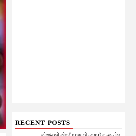
RECENT POSTS
മിൽക്കി മിസ്റ്റ് ഡയറി ഫുഡ് ഐപിഒ