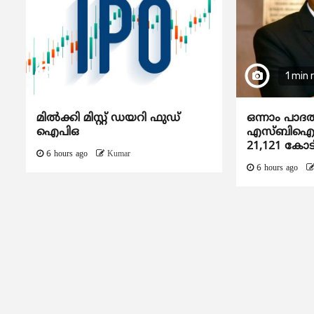
1 min 
മിൽക്കി മിസ്റ്റ് ഡയറി ഫുഡ്
ഒന്നാം പാദ
ഐപിഒ
എസ്ബിഐയു
21,121 കോട
6 hours ago
Kumar
6 hours ago