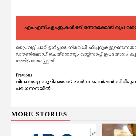
എം.എസ്.എം.ഇ.കൾക്ക് ഒന്നരക്കോടി രൂപ വരെ ഗ
പ്രൈവറ്റ് ചാറ്റ് ഉള്‍പ്പടെ നിരവധി ഫീച്ചറുകളുണ്ടെന്
ഡൗണ്‍ലോഡ് ചെയ്‌തെന്നും വാട്ട്‌സാപ്പ് ഉപയോഗം കുറ
അഭിപ്രായപ്പെട്ടത്.
Continue
Previous
വിലക്കയറ്റ സൂചികയോട് ചേര്‍ന്ന പെന്‍ഷന്‍ സ്‌കീമുക
Reading
പരിഗണനയില്‍
MORE STORIES