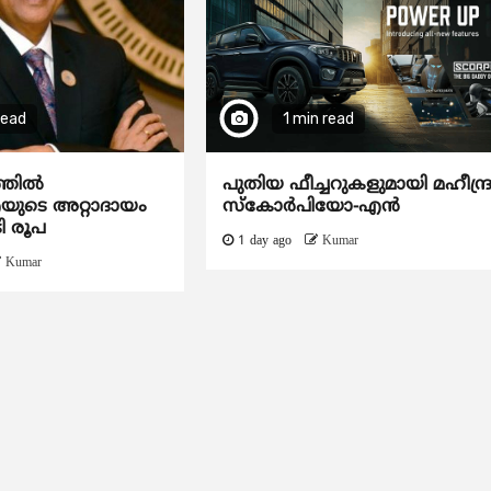
read
1 min read
ത്തിൽ
പുതിയ ഫീച്ചറുകളുമായി മഹീന്ദ്
ടെ അറ്റാദായം
സ്കോർപിയോ-എൻ
ി രൂപ
1 day ago
Kumar
Kumar