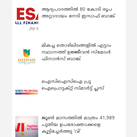
ആദ്യപാദത്തിൽ 80 കോടി രൂപ
അറ്റാദായം നേടി ഇസാഫ് ബാങ്ക്
മികച്ച തൊഴിലിടങ്ങളിൽ എട്ടാം
സ്ഥാനത്ത് ഉജ്ജീവൻ സ്മോൾ
ഫിനാൻസ് ബാങ്ക്
ഐസിഐസിഐ പ്രു
ഐപ്രൊട്ടക്റ്റ് സ്മാർട്ട് പ്ലസ്
ജൂൺ മാസത്തിൽ മാത്രം 41,989
പുതിയ ഉപഭോക്താക്കളെ
കൂട്ടിച്ചേർത്തു ‘വി’