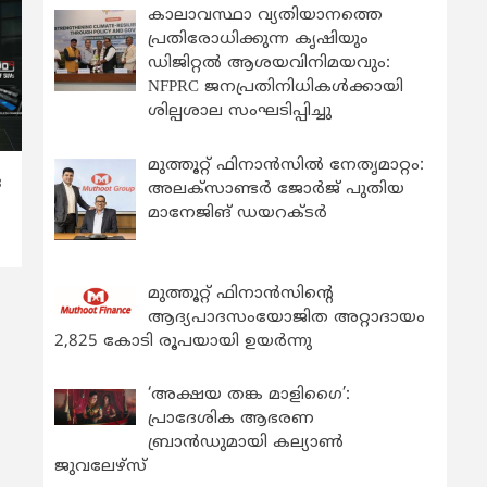
കാലാവസ്ഥാ വ്യതിയാനത്തെ
പ്രതിരോധിക്കുന്ന കൃഷിയും
ഡിജിറ്റൽ ആശയവിനിമയവും:
NFPRC ജനപ്രതിനിധികൾക്കായി
ശില്പശാല സംഘടിപ്പിച്ചു
മുത്തൂറ്റ് ഫിനാൻസിൽ നേതൃമാറ്റം:
ര
അലക്സാണ്ടർ ജോർജ് പുതിയ
മാനേജിങ് ഡയറക്ടർ
മുത്തൂറ്റ് ഫിനാൻസിന്റെ
ആദ്യപാദസംയോജിത അറ്റാദായം
2,825 കോടി രൂപയായി ഉയർന്നു
‘അക്ഷയ തങ്ക മാളിഗൈ’:
പ്രാദേശിക ആഭരണ
ബ്രാന്‍ഡുമായി കല്യാണ്‍
ജുവലേഴ്‌സ്