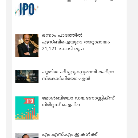
ഒന്നാം പാദത്തിൽ
എസ്ബിഐയുടെ അറ്റാദായം
21,121 കോടി രൂപ
പുതിയ ഫീച്ചറുകളുമായി മഹീന്ദ്ര
സ്കോർപിയോ-എൻ
മോൾബിയോ ഡയഗ്നോസ്റ്റിക്സ്
ലിമിറ്റഡ് ഐപിഒ
എം.എസ്.എം.ഇ.കൾക്ക്