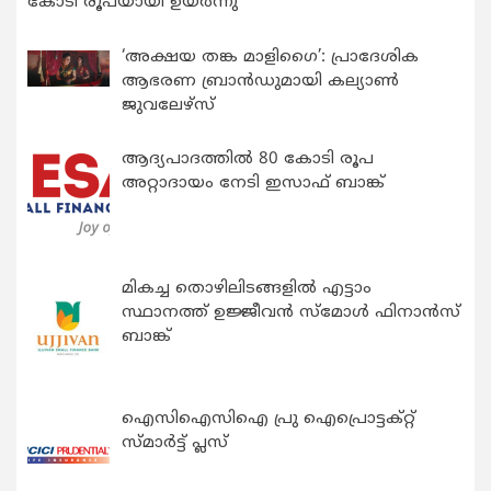
കോടി രൂപയായി ഉയർന്നു
‘അക്ഷയ തങ്ക മാളിഗൈ’: പ്രാദേശിക
ആഭരണ ബ്രാന്‍ഡുമായി കല്യാണ്‍
ജുവലേഴ്‌സ്
ആദ്യപാദത്തിൽ 80 കോടി രൂപ
അറ്റാദായം നേടി ഇസാഫ് ബാങ്ക്
മികച്ച തൊഴിലിടങ്ങളിൽ എട്ടാം
സ്ഥാനത്ത് ഉജ്ജീവൻ സ്മോൾ ഫിനാൻസ്
ബാങ്ക്
ഐസിഐസിഐ പ്രു ഐപ്രൊട്ടക്റ്റ്
സ്മാർട്ട് പ്ലസ്