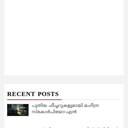
RECENT POSTS
പുതിയ ഫീച്ചറുകളുമായി മഹീന്ദ്ര
സ്കോർപിയോ-എൻ