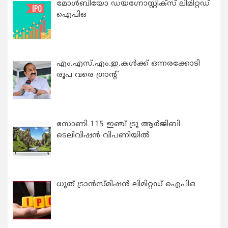
മോൾബിയോ ഡയഗ്നോസ്റ്റിക്സ് ലിമിറ്റഡ്
ഐപിഒ
എം.എസ്.എം.ഇ.കൾക്ക് ഒന്നരക്കോടി
രൂപ വരെ ഗ്രാന്റ്
സോണി 115 ഇഞ്ച് ട്രൂ ആർജിബി
ടെലിവിഷൻ വിപണിയിൽ
ധൂത് ട്രാൻസ്മിഷൻ ലിമിറ്റഡ് ഐപിഒ