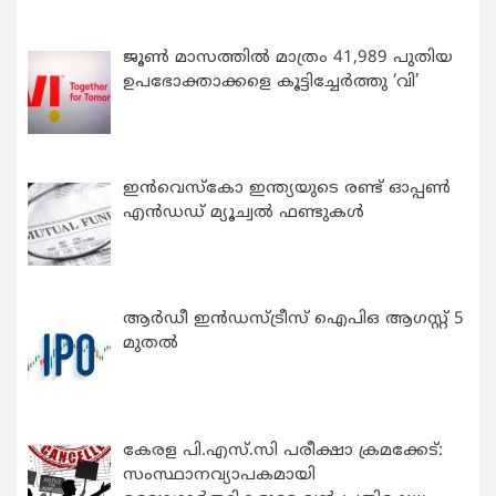
ജൂൺ മാസത്തിൽ മാത്രം 41,989 പുതിയ
ഉപഭോക്താക്കളെ കൂട്ടിച്ചേർത്തു ‘വി’
ഇന്‍വെസ്കോ ഇന്ത്യയുടെ രണ്ട് ഓപ്പണ്‍
എന്‍ഡഡ് മ്യൂച്വല്‍ ഫണ്ടുകള്‍
ആർഡീ ഇൻഡസ്ട്രീസ് ഐപിഒ ആഗസ്റ്റ് 5
മുതൽ
കേരള പി.എസ്.സി പരീക്ഷാ ക്രമക്കേട്:
സംസ്ഥാനവ്യാപകമായി