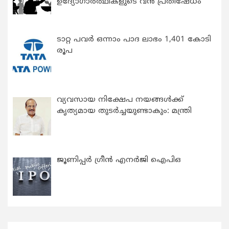
ഉദ്യോഗാര്‍ത്ഥികളുടെ വന്‍ പ്രതിഷേധം
ടാറ്റ പവർ ഒന്നാം പാദ ലാഭം 1,401 കോടി
രൂപ
വ്യവസായ നിക്ഷേപ നയങ്ങള്‍ക്ക്
കൃത്യമായ തുടര്‍ച്ചയുണ്ടാകും: മന്ത്രി
ജൂണിപ്പർ ഗ്രീൻ എനർജി ഐപിഒ