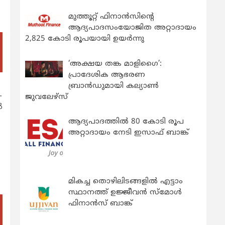
മുത്തൂറ്റ് ഫിനാൻസിന്റെ
ആദ്യപാദസംയോജിത അറ്റാദായം
2,825 കോടി രൂപയായി ഉയർന്നു
‘അക്ഷയ തങ്ക മാളിഗൈ’:
പ്രാദേശിക ആഭരണ
ബ്രാന്‍ഡുമായി കല്യാണ്‍
-
ജുവലേഴ്‌സ്
‍
ആദ്യപാദത്തിൽ 80 കോടി രൂപ
അറ്റാദായം നേടി ഇസാഫ് ബാങ്ക്
‍
മികച്ച തൊഴിലിടങ്ങളിൽ എട്ടാം
സ്ഥാനത്ത് ഉജ്ജീവൻ സ്മോൾ
ഫിനാൻസ് ബാങ്ക്