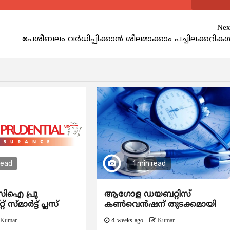
Nex
പേശീബലം വര്‍ധിപ്പിക്കാന്‍ ശീലമാക്കാം പച്ചിലക്കറികള്
read
1 min read
ഐ പ്രു
ആഗോള ഡയബറ്റിസ്
് സ്മാർട്ട് പ്ലസ്
കണ്‍വെന്‍ഷന് തുടക്കമായി
Kumar
4 weeks ago
Kumar