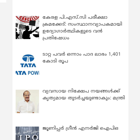
കേരള പി.എസ്.സി പരീക്ഷാ
ക്രമക്കേട്: സംസ്ഥാനവ്യാപകമായി
ഉദ്യോഗാര്‍ത്ഥികളുടെ വന്‍
പ്രതിഷേധം
ടാറ്റ പവർ ഒന്നാം പാദ ലാഭം 1,401
കോടി രൂപ
വ്യവസായ നിക്ഷേപ നയങ്ങള്‍ക്ക്
കൃത്യമായ തുടര്‍ച്ചയുണ്ടാകും: മന്ത്രി
ജൂണിപ്പർ ഗ്രീൻ എനർജി ഐപിഒ