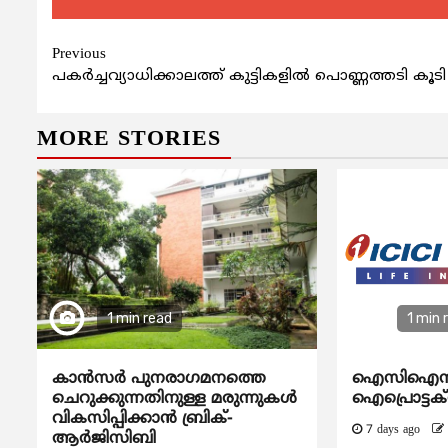
Continue
Previous
പകര്‍ച്ചവ്യാധിക്കാലത്ത് കുട്ടികളില്‍ പൊണ്ണത്തടി കൂടി
Reading
MORE STORIES
1 min read
1 min 
കാന്‍സര്‍ പുനരാഗമനത്തെ
ഐസിഐസി
ചെറുക്കുന്നതിനുള്ള മരുന്നുകള്‍
ഐപ്രൊട്ടക്റ്റ
വികസിപ്പിക്കാന്‍ ബ്രിക്-
7 days ago
ആര്‍ജിസിബി