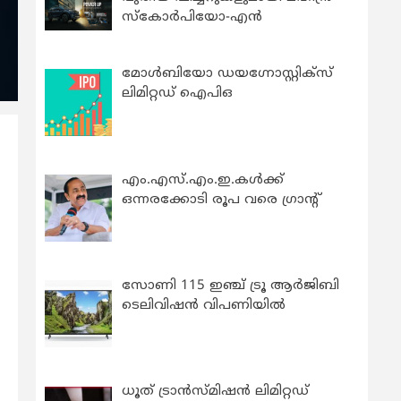
സ്കോർപിയോ-എൻ
മോൾബിയോ ഡയഗ്നോസ്റ്റിക്സ്
ലിമിറ്റഡ് ഐപിഒ
എം.എസ്.എം.ഇ.കൾക്ക്
ഒന്നരക്കോടി രൂപ വരെ ഗ്രാന്റ്
സോണി 115 ഇഞ്ച് ട്രൂ ആർജിബി
ടെലിവിഷൻ വിപണിയിൽ
ധൂത് ട്രാൻസ്മിഷൻ ലിമിറ്റഡ്