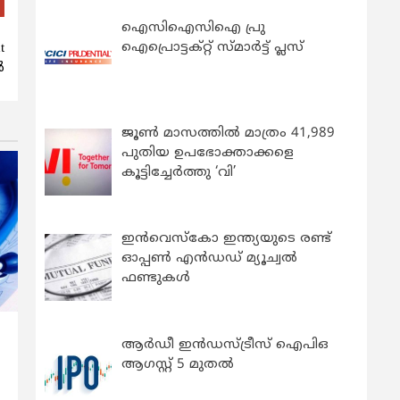
ഐസിഐസിഐ പ്രു
ഐപ്രൊട്ടക്റ്റ് സ്മാർട്ട് പ്ലസ്
t
‍
ജൂൺ മാസത്തിൽ മാത്രം 41,989
പുതിയ ഉപഭോക്താക്കളെ
കൂട്ടിച്ചേർത്തു ‘വി’
ഇന്‍വെസ്കോ ഇന്ത്യയുടെ രണ്ട്
ഓപ്പണ്‍ എന്‍ഡഡ് മ്യൂച്വല്‍
ഫണ്ടുകള്‍
ആർഡീ ഇൻഡസ്ട്രീസ് ഐപിഒ
ആഗസ്റ്റ് 5 മുതൽ