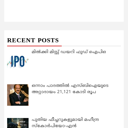
RECENT POSTS
മിൽക്കി മിസ്റ്റ് ഡയറി ഫുഡ് ഐപിഒ
ഒന്നാം പാദത്തിൽ എസ്ബിഐയുടെ
അറ്റാദായം 21,121 കോടി രൂപ
പുതിയ ഫീച്ചറുകളുമായി മഹീന്ദ്ര
സ്കോർപിയോ-എൻ