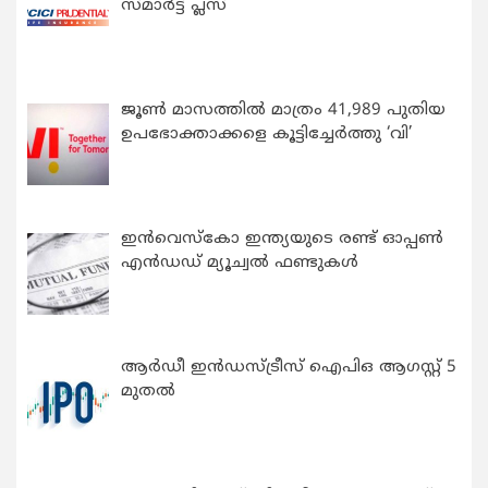
സ്മാർട്ട് പ്ലസ്
ജൂൺ മാസത്തിൽ മാത്രം 41,989 പുതിയ
ഉപഭോക്താക്കളെ കൂട്ടിച്ചേർത്തു ‘വി’
ഇന്‍വെസ്കോ ഇന്ത്യയുടെ രണ്ട് ഓപ്പണ്‍
എന്‍ഡഡ് മ്യൂച്വല്‍ ഫണ്ടുകള്‍
ആർഡീ ഇൻഡസ്ട്രീസ് ഐപിഒ ആഗസ്റ്റ് 5
മുതൽ