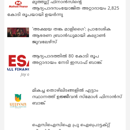
മുത്തൂറ്റ് ഫിനാൻസിന്റെ
ആദ്യപാദസംയോജിത അറ്റാദായം 2,825
കോടി രൂപയായി ഉയർന്നു
‘അക്ഷയ തങ്ക മാളിഗൈ’: പ്രാദേശിക
ആഭരണ ബ്രാന്‍ഡുമായി കല്യാണ്‍
ജുവലേഴ്‌സ്
ആദ്യപാദത്തിൽ 80 കോടി രൂപ
അറ്റാദായം നേടി ഇസാഫ് ബാങ്ക്
മികച്ച തൊഴിലിടങ്ങളിൽ എട്ടാം
സ്ഥാനത്ത് ഉജ്ജീവൻ സ്മോൾ ഫിനാൻസ്
ബാങ്ക്
ഐസിഐസിഐ പ്രു ഐപ്രൊട്ടക്റ്റ്