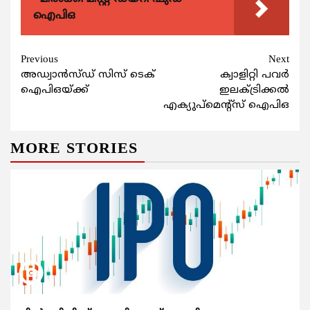
ഐപിഒ
Continue
Previous
Next
അഡ്വാന്‍സ്ഡ് സിസ് ടെക്
ക്വാളിറ്റി പവര്‍
Reading
ഐപിഒയ്ക്ക്
ഇലക്ട്രിക്കല്‍
എക്യുപ്മെന്‍റ്സ് ഐപിഒ
MORE STORIES