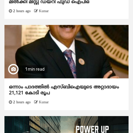
മിൽക്കി മിസ്റ്റ് ഡയറി ഫുഡ് ഐപിഒ
2 hours ago
Kumar
1 min read
ഒന്നാം പാദത്തിൽ എസ്ബിഐയുടെ അറ്റാദായം
21,121 കോടി രൂപ
2 hours ago
Kumar