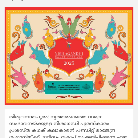
തിരുവനന്തപുരം: നൃത്തരംഗത്തെ സമഗ്ര
സംഭാവനയ്ക്കുള്ള നിശാഗന്ധി പുരസ്കാരം
പ്രശസ്ത കഥക് കലാകാരന്‍ പണ്ഡിറ്റ് രാജേന്ദ്ര
ഗംഗാനിയ്ക്ക്. ടൂറിസം വകുപ്പ് സംഘടിപ്പിക്കുന്ന ഏഴു