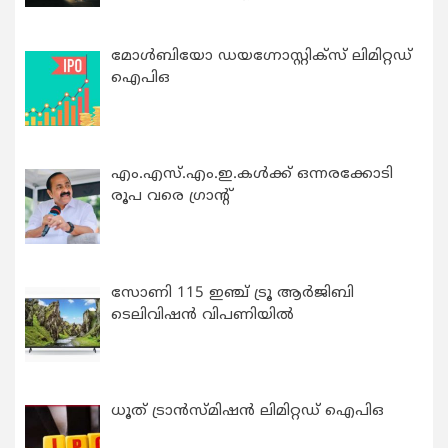
മോൾബിയോ ഡയഗ്നോസ്റ്റിക്സ് ലിമിറ്റഡ്
ഐപിഒ
എം.എസ്.എം.ഇ.കൾക്ക് ഒന്നരക്കോടി
രൂപ വരെ ഗ്രാന്റ്
സോണി 115 ഇഞ്ച് ട്രൂ ആർജിബി
ടെലിവിഷൻ വിപണിയിൽ
ധൂത് ട്രാൻസ്മിഷൻ ലിമിറ്റഡ് ഐപിഒ