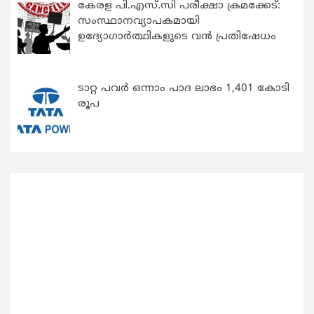
കേരള പി.എസ്.സി പരീക്ഷാ ക്രമക്കേട്:
സംസ്ഥാനവ്യാപകമായി
ഉദ്യോഗാര്‍ത്ഥികളുടെ വന്‍ പ്രതിഷേധം
ടാറ്റ പവർ ഒന്നാം പാദ ലാഭം 1,401 കോടി
രൂപ