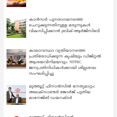
കാന്‍സര്‍ പുനരാഗമനത്തെ
ചെറുക്കുന്നതിനുള്ള മരുന്നുകള്‍
വികസിപ്പിക്കാന്‍ ബ്രിക്-ആര്‍ജിസിബി
കാലാവസ്ഥാ വ്യതിയാനത്തെ
പ്രതിരോധിക്കുന്ന കൃഷിയും ഡിജിറ്റൽ
ആശയവിനിമയവും: NFPRC
ജനപ്രതിനിധികൾക്കായി ശില്പശാല
സംഘടിപ്പിച്ചു
മുത്തൂറ്റ് ഫിനാൻസിൽ നേതൃമാറ്റം:
അലക്സാണ്ടർ ജോർജ് പുതിയ
മാനേജിങ് ഡയറക്ടർ