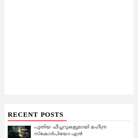
RECENT POSTS
പുതിയ ഫീച്ചറുകളുമായി മഹീന്ദ്ര
സ്കോർപിയോ-എൻ