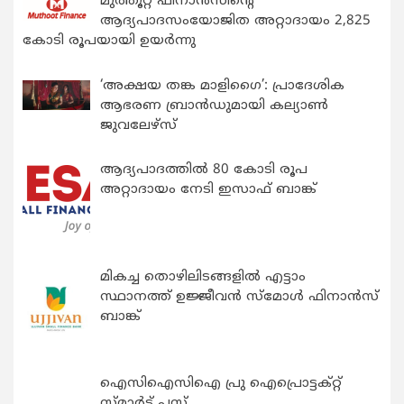
മുത്തൂറ്റ് ഫിനാൻസിന്റെ
ആദ്യപാദസംയോജിത അറ്റാദായം 2,825
കോടി രൂപയായി ഉയർന്നു
‘അക്ഷയ തങ്ക മാളിഗൈ’: പ്രാദേശിക
ആഭരണ ബ്രാന്‍ഡുമായി കല്യാണ്‍
ജുവലേഴ്‌സ്
ആദ്യപാദത്തിൽ 80 കോടി രൂപ
അറ്റാദായം നേടി ഇസാഫ് ബാങ്ക്
മികച്ച തൊഴിലിടങ്ങളിൽ എട്ടാം
സ്ഥാനത്ത് ഉജ്ജീവൻ സ്മോൾ ഫിനാൻസ്
ബാങ്ക്
ഐസിഐസിഐ പ്രു ഐപ്രൊട്ടക്റ്റ്
സ്മാർട്ട് പ്ലസ്