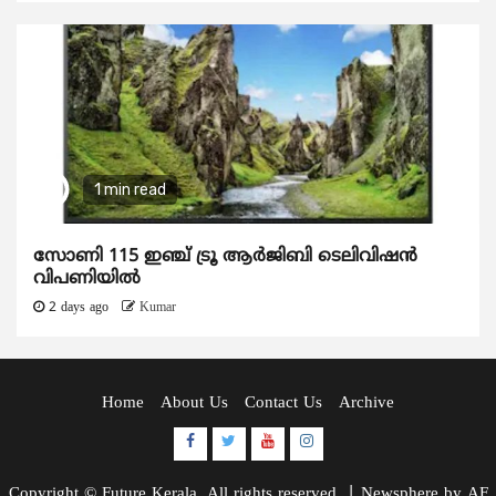
1 min read
സോണി 115 ഇഞ്ച് ട്രൂ ആർജിബി ടെലിവിഷൻ
വിപണിയിൽ
2 days ago
Kumar
Home
About Us
Contact Us
Archive
Facebook
Twitter
Youtube
Instagram
Copyright © Future Kerala. All rights reserved.
|
Newsphere
by AF