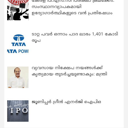
കേരള പി.എസ്.സി പരീക്ഷാ ക്രമക്കേട്:
സംസ്ഥാനവ്യാപകമായി
ഉദ്യോഗാര്‍ത്ഥികളുടെ വന്‍ പ്രതിഷേധം
ടാറ്റ പവർ ഒന്നാം പാദ ലാഭം 1,401 കോടി
രൂപ
വ്യവസായ നിക്ഷേപ നയങ്ങള്‍ക്ക്
കൃത്യമായ തുടര്‍ച്ചയുണ്ടാകും: മന്ത്രി
ജൂണിപ്പർ ഗ്രീൻ എനർജി ഐപിഒ