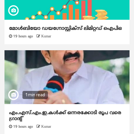
മോൾബിയോ ഡയഗ്നോസ്റ്റിക്സ് ലിമിറ്റഡ് ഐപിഒ
19 hours ago
Kumar
1 min read
എം.എസ്.എം.ഇ.കൾക്ക് ഒന്നരക്കോടി രൂപ വരെ
ഗ്രാന്റ്
19 hours ago
Kumar