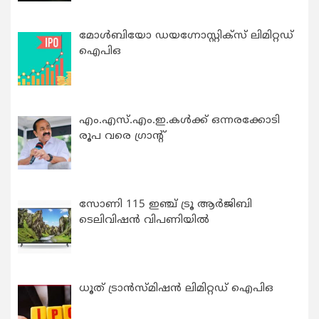
മോൾബിയോ ഡയഗ്നോസ്റ്റിക്സ് ലിമിറ്റഡ്
ഐപിഒ
എം.എസ്.എം.ഇ.കൾക്ക് ഒന്നരക്കോടി
രൂപ വരെ ഗ്രാന്റ്
സോണി 115 ഇഞ്ച് ട്രൂ ആർജിബി
ടെലിവിഷൻ വിപണിയിൽ
ധൂത് ട്രാൻസ്മിഷൻ ലിമിറ്റഡ് ഐപിഒ