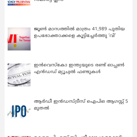
ജൂൺ മാസത്തിൽ മാത്രം 41,989 പുതിയ
ഉപഭോക്താക്കളെ കൂട്ടിച്ചേർത്തു ‘വി’
ഇന്‍വെസ്കോ ഇന്ത്യയുടെ രണ്ട് ഓപ്പണ്‍
എന്‍ഡഡ് മ്യൂച്വല്‍ ഫണ്ടുകള്‍
ആർഡീ ഇൻഡസ്ട്രീസ് ഐപിഒ ആഗസ്റ്റ് 5
മുതൽ